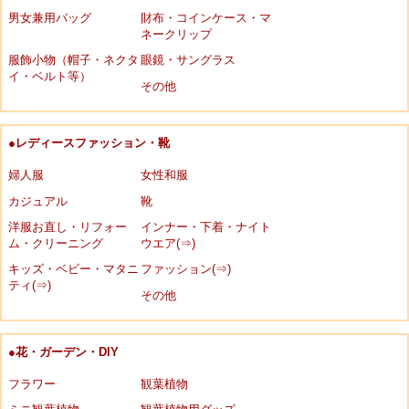
男女兼用バッグ
財布・コインケース・マ
ネークリップ
服飾小物（帽子・ネクタ
眼鏡・サングラス
イ・ベルト等）
その他
●レディースファッション・靴
婦人服
女性和服
カジュアル
靴
洋服お直し・リフォー
インナー・下着・ナイト
ム・クリーニング
ウエア(⇒)
キッズ・ベビー・マタニ
ファッション(⇒)
ティ(⇒)
その他
●花・ガーデン・DIY
フラワー
観葉植物