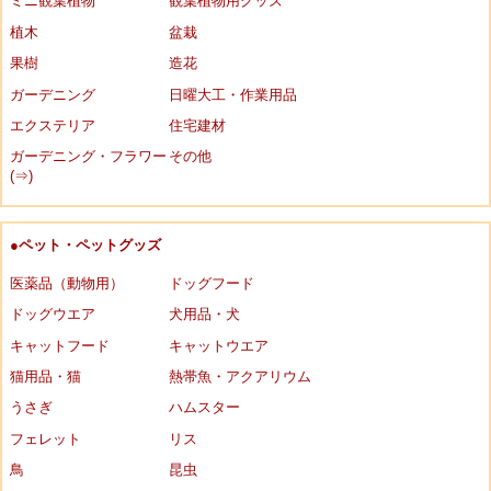
ミニ観葉植物
観葉植物用グッズ
植木
盆栽
果樹
造花
ガーデニング
日曜大工・作業用品
エクステリア
住宅建材
ガーデニング・フラワー
その他
(⇒)
●ペット・ペットグッズ
医薬品（動物用）
ドッグフード
ドッグウエア
犬用品・犬
キャットフード
キャットウエア
猫用品・猫
熱帯魚・アクアリウム
うさぎ
ハムスター
フェレット
リス
鳥
昆虫