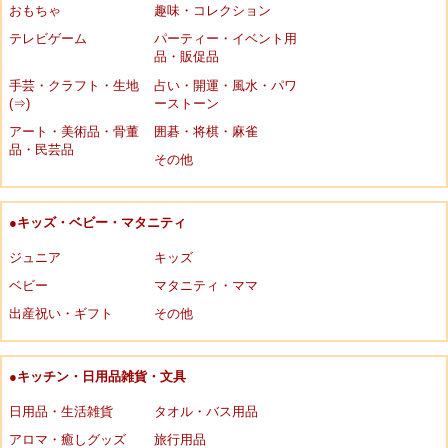
おもちゃ
趣味・コレクション
テレビゲーム
パーティー・イベント用
品・販促品
手芸・クラフト・生地
占い・開運・風水・パワ
(⇒)
ーストーン
アート・美術品・骨董
囲碁・将棋・麻雀
品・民芸品
その他
●キッズ・ベビー・マタニティ
ジュニア
キッズ
ベビー
マタニティ・ママ
出産祝い・ギフト
その他
●キッチン・日用品雑貨・文具
日用品・生活雑貨
タオル・バス用品
アロマ・癒しグッズ
旅行用品