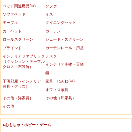
ベッド関連用品(⇒)
ソファ
ソファベッド
イス
テーブル
ダイニングセット
カーペット
カーテン
ロールスクリーン
シェード・スクリーン
ブラインド
カーテンレール・用品
インテリアファブリック
デスク
（クッション・テーブル
インテリア小物・置物
クロス・布装飾）
鏡
子供部屋（インテリア・
家具・ねんね(⇒)
寝具・グッズ）
オフィス家具
その他（洋家具）
その他（和家具）
その他
●おもちゃ・ホビー・ゲーム