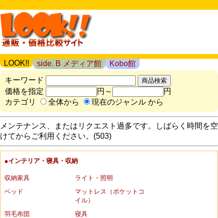
LOOK!!
side. B メディア館
Kobo館
キーワード
価格を指定
円～
円
カテゴリ
全体から
現在のジャンル から
メンテナンス、またはリクエスト過多です。しばらく時間を空
けてからご利用ください。(503)
●インテリア・寝具・収納
収納家具
ライト・照明
ベッド
マットレス（ポケットコ
イル）
羽毛布団
寝具