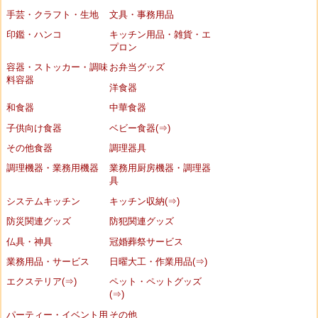
手芸・クラフト・生地
文具・事務用品
印鑑・ハンコ
キッチン用品・雑貨・エ
プロン
容器・ストッカー・調味
お弁当グッズ
料容器
洋食器
和食器
中華食器
子供向け食器
ベビー食器(⇒)
その他食器
調理器具
調理機器・業務用機器
業務用厨房機器・調理器
具
システムキッチン
キッチン収納(⇒)
防災関連グッズ
防犯関連グッズ
仏具・神具
冠婚葬祭サービス
業務用品・サービス
日曜大工・作業用品(⇒)
エクステリア(⇒)
ペット・ペットグッズ
(⇒)
パーティー・イベント用
その他