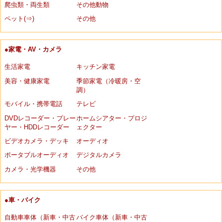
爬虫類・両生類
その他動物
ペット(⇒)
その他
●家電・AV・カメラ
生活家電
キッチン家電
美容・健康家電
季節家電（冷暖房・空
調）
モバイル・携帯電話
テレビ
DVDレコーダー・プレー
ホームシアター・プロジ
ヤー・HDDレコーダー
ェクター
ビデオカメラ・デッキ
オーディオ
ポータブルオーディオ
デジタルカメラ
カメラ・光学機器
その他
●車・バイク
自動車車体（新車・中古
バイク車体（新車・中古