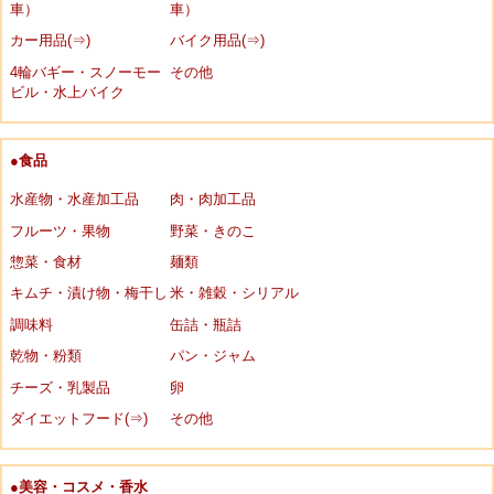
車）
車）
カー用品(⇒)
バイク用品(⇒)
4輪バギー・スノーモー
その他
ビル・水上バイク
●食品
水産物・水産加工品
肉・肉加工品
フルーツ・果物
野菜・きのこ
惣菜・食材
麺類
キムチ・漬け物・梅干し
米・雑穀・シリアル
調味料
缶詰・瓶詰
乾物・粉類
パン・ジャム
チーズ・乳製品
卵
ダイエットフード(⇒)
その他
●美容・コスメ・香水