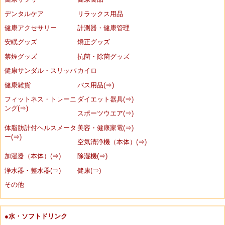
デンタルケア
リラックス用品
健康アクセサリー
計測器・健康管理
安眠グッズ
矯正グッズ
禁煙グッズ
抗菌・除菌グッズ
健康サンダル・スリッパ
カイロ
健康雑貨
バス用品(⇒)
フィットネス・トレーニ
ダイエット器具(⇒)
ング(⇒)
スポーツウエア(⇒)
体脂肪計付ヘルスメータ
美容・健康家電(⇒)
ー(⇒)
空気清浄機（本体）(⇒)
加湿器（本体）(⇒)
除湿機(⇒)
浄水器・整水器(⇒)
健康(⇒)
その他
●水・ソフトドリンク