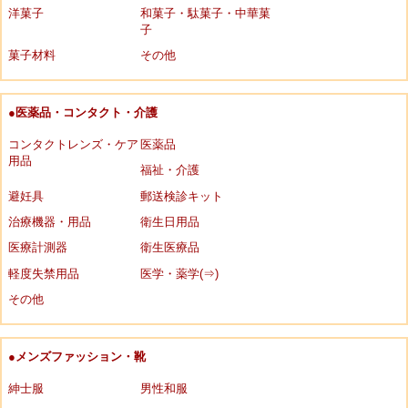
洋菓子
和菓子・駄菓子・中華菓
子
菓子材料
その他
●医薬品・コンタクト・介護
コンタクトレンズ・ケア
医薬品
用品
福祉・介護
避妊具
郵送検診キット
治療機器・用品
衛生日用品
医療計測器
衛生医療品
軽度失禁用品
医学・薬学(⇒)
その他
●メンズファッション・靴
紳士服
男性和服