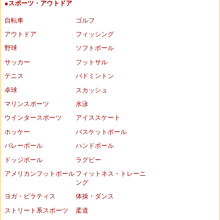
●スポーツ・アウトドア
自転車
ゴルフ
アウトドア
フィッシング
野球
ソフトボール
サッカー
フットサル
テニス
バドミントン
卓球
スカッシュ
マリンスポーツ
水泳
ウインタースポーツ
アイススケート
ホッケー
バスケットボール
バレーボール
ハンドボール
ドッジボール
ラグビー
アメリカンフットボール
フィットネス・トレーニ
ング
ヨガ・ピラティス
体操・ダンス
ストリート系スポーツ
柔道