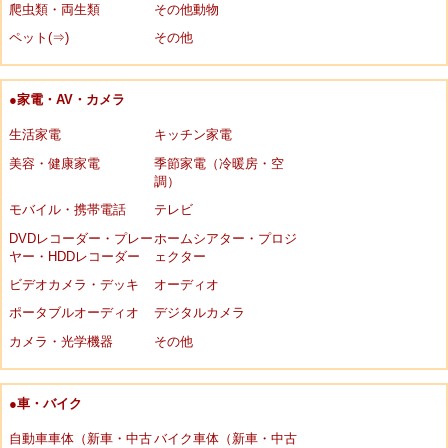
爬虫類・両生類
その他動物
ペット(⇒)
その他
●家電・AV・カメラ
生活家電
キッチン家電
美容・健康家電
季節家電（冷暖房・空
調）
モバイル・携帯電話
テレビ
DVDレコーダー・プレー
ホームシアター・プロジ
ヤー・HDDレコーダー
ェクター
ビデオカメラ・デッキ
オーディオ
ポータブルオーディオ
デジタルカメラ
カメラ・光学機器
その他
●車・バイク
自動車車体（新車・中古
バイク車体（新車・中古