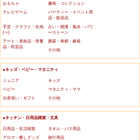
おもちゃ
趣味・コレクション
テレビゲーム
パーティー・イベント用
品・販促品
手芸・クラフト・生地
占い・開運・風水・パワ
(⇒)
ーストーン
アート・美術品・骨董
囲碁・将棋・麻雀
品・民芸品
その他
●キッズ・ベビー・マタニティ
ジュニア
キッズ
ベビー
マタニティ・ママ
出産祝い・ギフト
その他
●キッチン・日用品雑貨・文具
日用品・生活雑貨
タオル・バス用品
アロマ・癒しグッズ
旅行用品