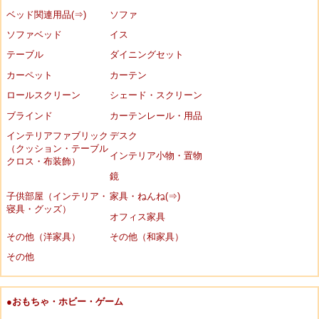
ベッド関連用品(⇒)
ソファ
ソファベッド
イス
テーブル
ダイニングセット
カーペット
カーテン
ロールスクリーン
シェード・スクリーン
ブラインド
カーテンレール・用品
インテリアファブリック
デスク
（クッション・テーブル
インテリア小物・置物
クロス・布装飾）
鏡
子供部屋（インテリア・
家具・ねんね(⇒)
寝具・グッズ）
オフィス家具
その他（洋家具）
その他（和家具）
その他
●おもちゃ・ホビー・ゲーム