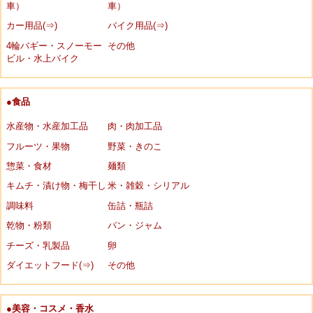
車）
車）
カー用品(⇒)
バイク用品(⇒)
4輪バギー・スノーモー
その他
ビル・水上バイク
●食品
水産物・水産加工品
肉・肉加工品
フルーツ・果物
野菜・きのこ
惣菜・食材
麺類
キムチ・漬け物・梅干し
米・雑穀・シリアル
調味料
缶詰・瓶詰
乾物・粉類
パン・ジャム
チーズ・乳製品
卵
ダイエットフード(⇒)
その他
●美容・コスメ・香水