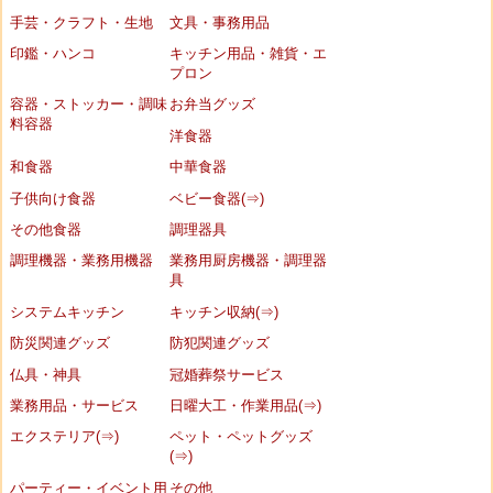
手芸・クラフト・生地
文具・事務用品
印鑑・ハンコ
キッチン用品・雑貨・エ
プロン
容器・ストッカー・調味
お弁当グッズ
料容器
洋食器
和食器
中華食器
子供向け食器
ベビー食器(⇒)
その他食器
調理器具
調理機器・業務用機器
業務用厨房機器・調理器
具
システムキッチン
キッチン収納(⇒)
防災関連グッズ
防犯関連グッズ
仏具・神具
冠婚葬祭サービス
業務用品・サービス
日曜大工・作業用品(⇒)
エクステリア(⇒)
ペット・ペットグッズ
(⇒)
パーティー・イベント用
その他