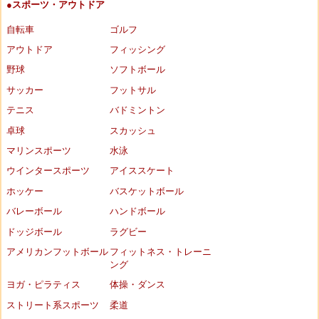
●スポーツ・アウトドア
自転車
ゴルフ
アウトドア
フィッシング
野球
ソフトボール
サッカー
フットサル
テニス
バドミントン
卓球
スカッシュ
マリンスポーツ
水泳
ウインタースポーツ
アイススケート
ホッケー
バスケットボール
バレーボール
ハンドボール
ドッジボール
ラグビー
アメリカンフットボール
フィットネス・トレーニ
ング
ヨガ・ピラティス
体操・ダンス
ストリート系スポーツ
柔道