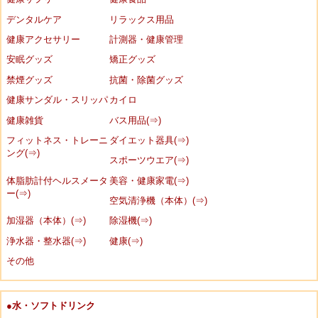
デンタルケア
リラックス用品
健康アクセサリー
計測器・健康管理
安眠グッズ
矯正グッズ
禁煙グッズ
抗菌・除菌グッズ
健康サンダル・スリッパ
カイロ
健康雑貨
バス用品(⇒)
フィットネス・トレーニ
ダイエット器具(⇒)
ング(⇒)
スポーツウエア(⇒)
体脂肪計付ヘルスメータ
美容・健康家電(⇒)
ー(⇒)
空気清浄機（本体）(⇒)
加湿器（本体）(⇒)
除湿機(⇒)
浄水器・整水器(⇒)
健康(⇒)
その他
●水・ソフトドリンク