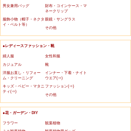
男女兼用バッグ
財布・コインケース・マ
ネークリップ
服飾小物（帽子・ネクタ
眼鏡・サングラス
イ・ベルト等）
その他
●レディースファッション・靴
婦人服
女性和服
カジュアル
靴
洋服お直し・リフォー
インナー・下着・ナイト
ム・クリーニング
ウエア(⇒)
キッズ・ベビー・マタニ
ファッション(⇒)
ティ(⇒)
その他
●花・ガーデン・DIY
フラワー
観葉植物