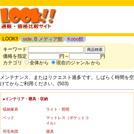
LOOK!!
side. B メディア館
Kobo館
キーワード
価格を指定
円～
円
カテゴリ
全体から
現在のジャンル から
メンテナンス、またはリクエスト過多です。しばらく時間を空
けてからご利用ください。(503)
●インテリア・寝具・収納
収納家具
ライト・照明
ベッド
マットレス（ポケットコ
イル）
羽毛布団
寝具