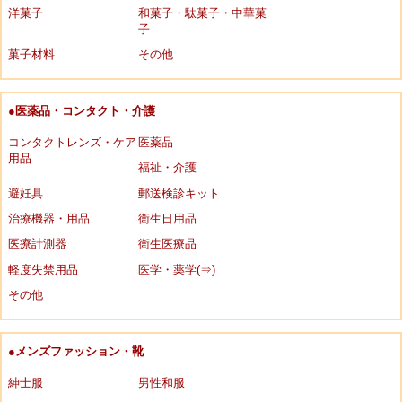
洋菓子
和菓子・駄菓子・中華菓
子
菓子材料
その他
●医薬品・コンタクト・介護
コンタクトレンズ・ケア
医薬品
用品
福祉・介護
避妊具
郵送検診キット
治療機器・用品
衛生日用品
医療計測器
衛生医療品
軽度失禁用品
医学・薬学(⇒)
その他
●メンズファッション・靴
紳士服
男性和服