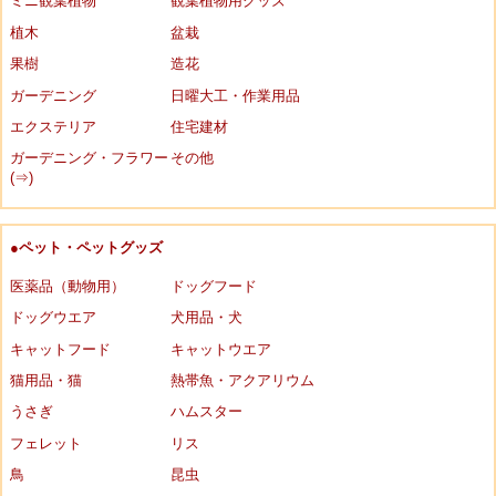
ミニ観葉植物
観葉植物用グッズ
植木
盆栽
果樹
造花
ガーデニング
日曜大工・作業用品
エクステリア
住宅建材
ガーデニング・フラワー
その他
(⇒)
●ペット・ペットグッズ
医薬品（動物用）
ドッグフード
ドッグウエア
犬用品・犬
キャットフード
キャットウエア
猫用品・猫
熱帯魚・アクアリウム
うさぎ
ハムスター
フェレット
リス
鳥
昆虫