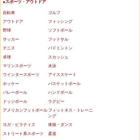
●スポーツ・アウトドア
自転車
ゴルフ
アウトドア
フィッシング
野球
ソフトボール
サッカー
フットサル
テニス
バドミントン
卓球
スカッシュ
マリンスポーツ
水泳
ウインタースポーツ
アイススケート
ホッケー
バスケットボール
バレーボール
ハンドボール
ドッジボール
ラグビー
アメリカンフットボール
フィットネス・トレーニ
ング
ヨガ・ピラティス
体操・ダンス
ストリート系スポーツ
柔道