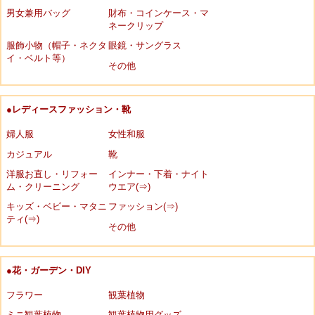
男女兼用バッグ
財布・コインケース・マ
ネークリップ
服飾小物（帽子・ネクタ
眼鏡・サングラス
イ・ベルト等）
その他
●レディースファッション・靴
婦人服
女性和服
カジュアル
靴
洋服お直し・リフォー
インナー・下着・ナイト
ム・クリーニング
ウエア(⇒)
キッズ・ベビー・マタニ
ファッション(⇒)
ティ(⇒)
その他
●花・ガーデン・DIY
フラワー
観葉植物
ミニ観葉植物
観葉植物用グッズ