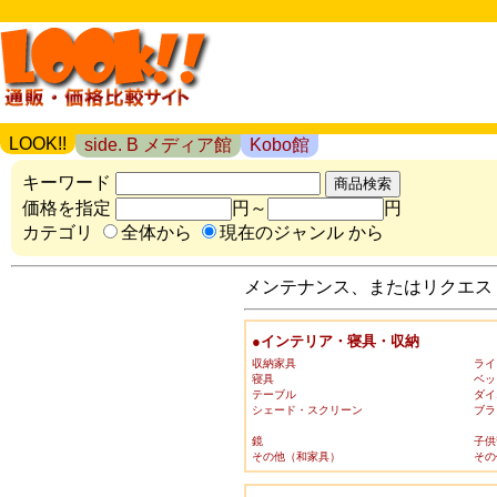
LOOK!!
side. B メディア館
Kobo館
キーワード
価格を指定
円～
円
カテゴリ
全体から
現在のジャンル から
メンテナンス、またはリクエスト
●インテリア・寝具・収納
収納家具
ライ
寝具
ベッ
テーブル
ダイ
シェード・スクリーン
ブラ
鏡
子供
その他（和家具）
その