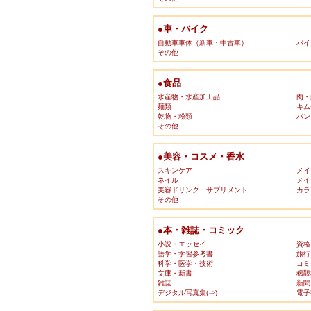
●車・バイク
自動車車体（新車・中古車）
バイ
その他
●食品
水産物・水産加工品
肉・
麺類
キム
乾物・粉類
パン
その他
●美容・コスメ・香水
スキンケア
メイ
ネイル
メイ
美容ドリンク・サプリメント
カラ
その他
●本・雑誌・コミック
小説・エッセイ
資格
語学・学習参考書
旅行
科学・医学・技術
コミ
文庫・新書
稀覯
雑誌
新聞
デジタル写真集(⇒)
電子