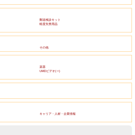
郵送検診キット
軽度失禁用品
その他
楽器
UMDビデオ(⇒)
キャリア・人材・企業情報