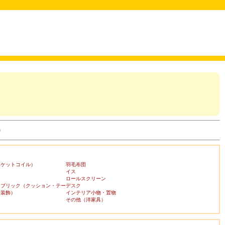
)
ポケットコイル）
羽毛布団
イス
ロールスクリーン
ァブリック（クッション・テー
デスク
布装飾）
インテリア小物・置物
その他（洋家具）