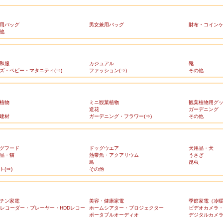
用バッグ
男女兼用バッグ
財布・コイン
他
和服
カジュアル
靴
ズ・ベビー・マタニティ(⇒)
ファッション(⇒)
その他
植物
ミニ観葉植物
観葉植物用グ
造花
ガーデニング
建材
ガーデニング・フラワー(⇒)
その他
グフード
ドッグウエア
犬用品・犬
品・猫
熱帯魚・アクアリウム
うさぎ
鳥
昆虫
ト(⇒)
その他
チン家電
美容・健康家電
季節家電（冷
Dレコーダー・プレーヤー・HDDレコー
ホームシアター・プロジェクター
ビデオカメラ
ポータブルオーディオ
デジタルカメ