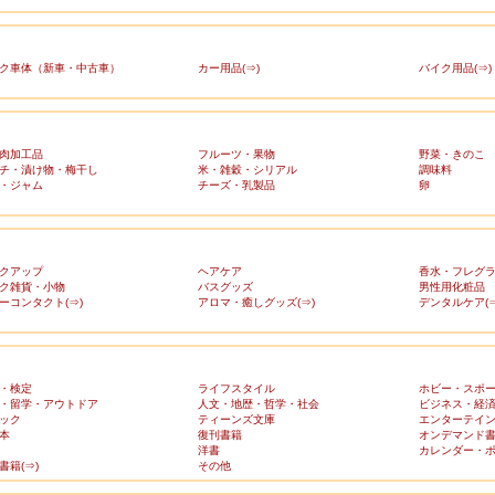
ク車体（新車・中古車）
カー用品(⇒)
バイク用品(⇒)
肉加工品
フルーツ・果物
野菜・きのこ
チ・漬け物・梅干し
米・雑穀・シリアル
調味料
・ジャム
チーズ・乳製品
卵
クアップ
ヘアケア
香水・フレグ
ク雑貨・小物
バスグッズ
男性用化粧品
ーコンタクト(⇒)
アロマ・癒しグッズ(⇒)
デンタルケア(⇒
・検定
ライフスタイル
ホビー・スポ
・留学・アウトドア
人文・地歴・哲学・社会
ビジネス・経
ック
ティーンズ文庫
エンターテイ
本
復刊書籍
オンデマンド
洋書
カレンダー・
書籍(⇒)
その他