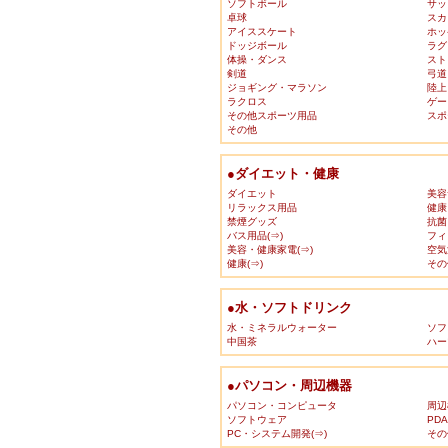
ソフトボール
サッ
卓球
スカ
アイススケート
ホッ
ドッジボール
ラグ
体操・ダンス
スト
剣道
弓道
ジョギング・マラソン
陸上
ラクロス
ゲー
その他スポーツ用品
スポ
その他
●ダイエット・健康
ダイエット
美容
リラックス用品
健康
禁煙グッズ
抗菌
バス用品(⇒)
フィ
美容・健康家電(⇒)
空気
健康(⇒)
その
●水・ソフトドリンク
水・ミネラルウォーター
ソフ
中国茶
ハー
●パソコン・周辺機器
パソコン・コンピュータ
周辺
ソフトウェア
PD
PC・システム開発(⇒)
その