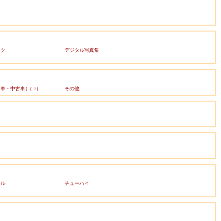
ック
デジタル写真集
車・中古車）(⇒)
その他
ール
チューハイ