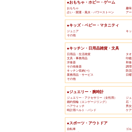
●おもちゃ・ホビー・ゲーム
おもちゃ
趣味
占い・開運・風水・パワーストーン
アー
●キッズ・ベビー・マタニティ
ジュニア
キッ
その他
●キッチン・日用品雑貨・文具
日用品・生活雑貨
タオ
文具・事務用品
印鑑
洋食器
和食
その他食器
調理
キッチン収納(⇒)
防災
業務用品・サービス
日曜
その他
●ジュエリー・腕時計
ジュエリー・アクセサリー（女性用）
ジュ
婚約指輪（エンゲージリング）
石・
ペアウォッチ
男女
時計用ベルト・バンド
ケア
●スポーツ・アウトドア
自転車
ゴル