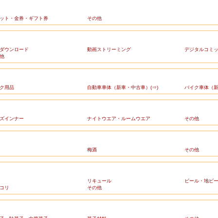
ット・金券・ギフト券
その他
ダウンロード
動画ストリーミング
デジタルコミ
他
ク用品
自動車車体（新車・中古車）(⇒)
バイク車体（新
ズインナー
ナイトウエア・ルームウエア
その他
梅酒
その他
リキュール
ビール・地ビ
コリ
その他