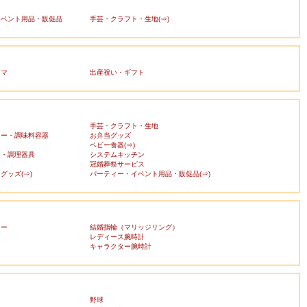
イベント用品・販促品
手芸・クラフト・生地(⇒)
ママ
出産祝い・ギフト
手芸・クラフト・生地
カー・調味料容器
お弁当グッズ
ベビー食器(⇒)
器・調理器具
システムキッチン
冠婚葬祭サービス
グッズ(⇒)
パーティー・イベント用品・販促品(⇒)
リー
結婚指輪（マリッジリング）
レディース腕時計
キャラクター腕時計
野球