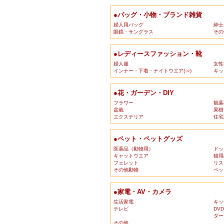
●バッグ・小物・ブランド雑貨
婦人用バッグ
紳士
眼鏡・サングラス
その
●レディースファッション・靴
婦人服
女性
インナー・下着・ナイトウエア(⇒)
キッ
●花・ガーデン・DIY
フラワー
観葉
盆栽
果樹
エクステリア
住宅
●ペット・ペットグッズ
医薬品（動物用）
ドッ
キャットウエア
猫用
フェレット
リス
その他動物
ペッ
●家電・AV・カメラ
生活家電
キッ
テレビ
DV
ダー
その他