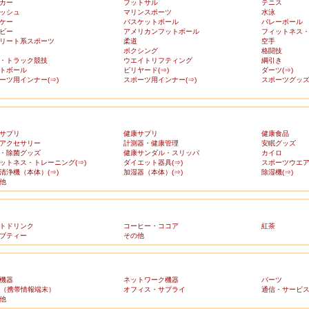
カー
フットサル
テニス
ッシュ
マリンスポーツ
水泳
ケー
バスケットボール
バレーボール
ビー
アメリカンフットボール
フィットネス
リート系スポーツ
柔道
空手
ボクシング
格闘技
・トラック競技
ウエイトリフティング
綱引き
トボール
ビリヤード(⇒)
ダーツ(⇒)
ーツ用インナー(⇒)
スポーツ用インナー(⇒)
スポーツグッズ(
サプリ
健康サプリ
健康食品
アクセサリー
計測器・健康管理
安眠グッズ
・除菌グッズ
健康サンダル・スリッパ
カイロ
ットネス・トレーニング(⇒)
ダイエット器具(⇒)
スポーツウエア(
清浄機（本体）(⇒)
加湿器（本体）(⇒)
除湿機(⇒)
他
トドリンク
コーヒー・ココア
紅茶
ブティー
その他
機器
ネットワーク機器
パーツ
A（携帯情報端末）
オフィス・サプライ
通信・サービ
他