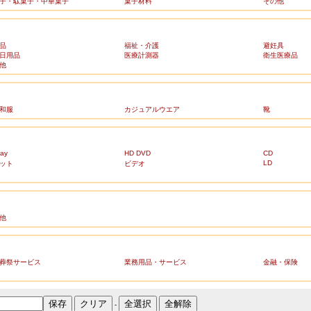
子・駄菓子・中華菓子
菓子材料
その他
品
福祉・介護
避妊具
日用品
医療計測器
衛生医療品
他
和服
カジュアルウエア
靴
ray
HD DVD
CD
LD
ット
ビデオ
他
葬祭サービス
業務用品・サービス
金融・保険
-