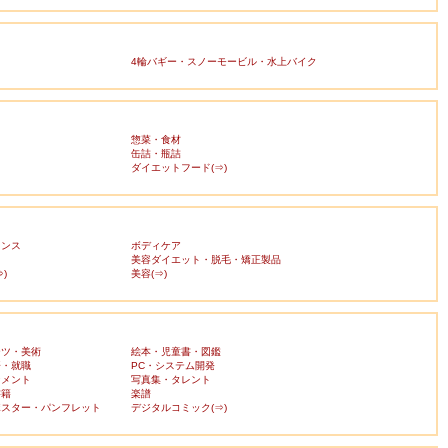
4輪バギー・スノーモービル・水上バイク
惣菜・食材
缶詰・瓶詰
ダイエットフード(⇒)
ランス
ボディケア
美容ダイエット・脱毛・矯正製品
)
美容(⇒)
ーツ・美術
絵本・児童書・図鑑
済・就職
PC・システム開発
ンメント
写真集・タレント
書籍
楽譜
ポスター・パンフレット
デジタルコミック(⇒)