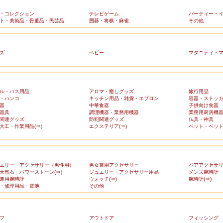
・コレクション
テレビゲーム
パーティー・
ト・美術品・骨董品・民芸品
囲碁・将棋・麻雀
その他
ズ
ベビー
マタニティ・
ル・バス用品
アロマ・癒しグッズ
旅行用品
・ハンコ
キッチン用品・雑貨・エプロン
容器・ストッ
器
中華食器
子供向け食器
器具
調理機器・業務用機器
業務用厨房機
関連グッズ
防犯関連グッズ
仏具・神具
大工・作業用品(⇒)
エクステリア(⇒)
ペット・ペット
エリー・アクセサリー（男性用）
男女兼用アクセサリー
ペアアクセサ
天然石・パワーストーン(⇒)
ジュエリー・アクセサリー用品
メンズ腕時計
兼用腕時計
ウォッチ(⇒)
腕時計(⇒)
・修理用品・電池
その他
フ
アウトドア
フィッシング