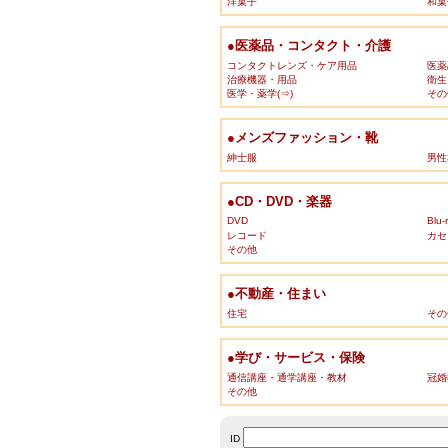
洋菓子
和菓
●医薬品・コンタクト・介護
コンタクトレンズ・ケア用品
医薬
治療機器・用品
衛生
医学・薬学(⇒)
その
●メンズファッション・靴
紳士服
男性
●CD・DVD・楽器
DVD
Blu-
レコード
カセ
その他
●不動産・住まい
住宅
その
●学び・サービス・保険
通信講座・通学講座・教材
冠婚
その他
ID