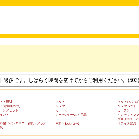
過多です。しばらく時間を空けてからご利用ください。(503
ト・照明
ベッド
マットレス（
ド関連用品(⇒)
ソファ
ソファベッド
ニングセット
カーペット
カーテン
インド
カーテンレール・用品
インテリアフ
ブルクロス・
部屋（インテリア・寝具・グッズ）
家具・ねんね(⇒)
オフィス家具
他