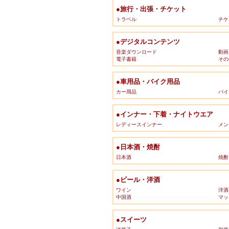
●旅行・出張・チケット
トラベル
チケ
●デジタルコンテンツ
音楽ダウンロード
動画
電子書籍
その
●車用品・バイク用品
カー用品
バイ
●インナー・下着・ナイトウエア
レディースインナー
メン
●日本酒・焼酎
日本酒
焼酎
●ビール・洋酒
ワイン
洋酒
中国酒
マッ
●スイーツ