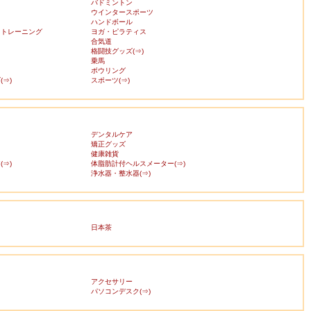
バドミントン
ウインタースポーツ
ハンドボール
・トレーニング
ヨガ・ピラティス
合気道
格闘技グッズ(⇒)
乗馬
ボウリング
⇒)
スポーツ(⇒)
デンタルケア
矯正グッズ
健康雑貨
⇒)
体脂肪計付ヘルスメーター(⇒)
浄水器・整水器(⇒)
日本茶
アクセサリー
ス
パソコンデスク(⇒)