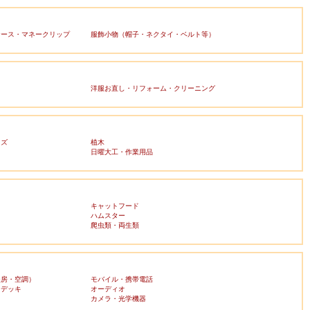
ケース・マネークリップ
服飾小物（帽子・ネクタイ・ベルト等）
洋服お直し・リフォーム・クリーニング
ッズ
植木
日曜大工・作業用品
キャットフード
ハムスター
爬虫類・両生類
暖房・空調）
モバイル・携帯電話
・デッキ
オーディオ
ラ
カメラ・光学機器