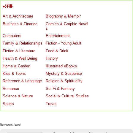
●洋書
Art & Architecture
Biography & Memoir
Business & Finance
Comics & Graphic Novel
s
Computers
Entertainment
Family & Relationships
Fiction - Young Adult
Fiction & Literature
Food & Drink
Health & Well Being
History
Home & Garden
Illustrated eBooks
Kids & Teens
Mystery & Suspense
Reference & Language
Religion & Spirituality
Romance
Sci Fi & Fantasy
Science & Nature
Social & Cultural Studies
Sports
Travel
No results found