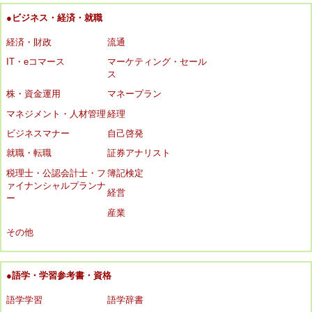
●ビジネス・経済・就職
経済・財政
流通
IT・eコマース
マーケティング・セール
ス
株・資金運用
マネープラン
マネジメント・人材管理
経理
ビジネスマナー
自己啓発
就職・転職
証券アナリスト
税理士・公認会計士・フ
簿記検定
ァイナンシャルプランナ
経営
ー
産業
その他
●語学・学習参考書・資格
語学学習
語学辞書