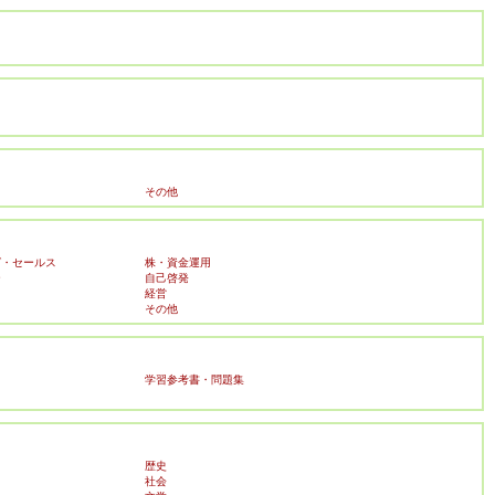
その他
グ・セールス
株・資金運用
ー
自己啓発
経営
その他
学習参考書・問題集
歴史
社会