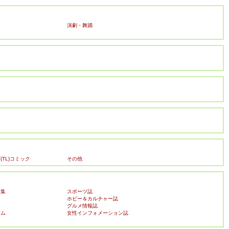
演劇・舞踊
TL)コミック
その他
真集
スポーツ誌
ホビー＆カルチャー誌
ク
グルメ情報誌
ーム
女性インフォメーション誌