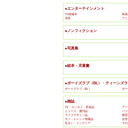
●エンターテインメント
TV関連本
映画
演芸
アニ
●ノンフィクション
●写真集
●絵本・児童書
●ボーイズラブ（BL）・ティーンズラブ
ボーイズラブ（BL）
ボー
●雑誌
TV・エンタメ・音楽誌
アー
ニュース・週刊誌
パソ
ライフデザイン誌
教育
モノ・トレンド情報誌
女性
住まい・インテリア
その