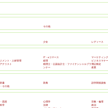
その他
少女
レディース
IT・eコマース
マーケティン
ジメント・人材管理
経理
ビジネスマナ
アナリスト
税理士・公認会計士・ファイナンシャルプラ
簿記検定
ンナー
産業
辞書
辞典
語学関係資格
・その他
・思想
心理学
宗教・倫理
科学
法律
政治