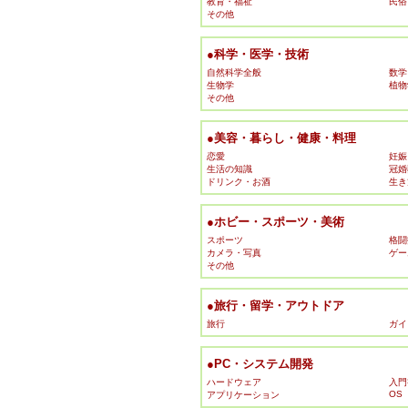
教育・福祉
民俗
その他
●科学・医学・技術
自然科学全般
数学
生物学
植物
その他
●美容・暮らし・健康・料理
恋愛
妊娠
生活の知識
冠婚
ドリンク・お酒
生き
●ホビー・スポーツ・美術
スポーツ
格闘
カメラ・写真
ゲー
その他
●旅行・留学・アウトドア
旅行
ガイ
●PC・システム開発
ハードウェア
入門
OS
アプリケーション