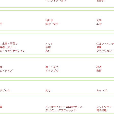
ノンフィクション
言語学
物理学
化学
学
医学・薬学
工学
・出産・子育て
ペット
住まい・イン
葬祭・マナー
手芸
健康
方・リラクゼーション
占い
ファッション
技
車・バイク
鉄道
ム・クイズ
ギャンブル
美術
ドブック
釣り
キャンプ
書
インターネット・WEBデザイン
ネットワーク
デザイン・グラフィックス
電子出版