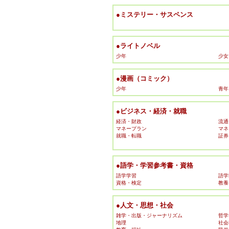
●ミステリー・サスペンス
●ライトノベル
少年
少女
●漫画（コミック）
少年
青年
●ビジネス・経済・就職
経済・財政
流通
マネープラン
マネ
就職・転職
証券
●語学・学習参考書・資格
語学学習
語学
資格・検定
教養
●人文・思想・社会
雑学・出版・ジャーナリズム
哲学
地理
社会