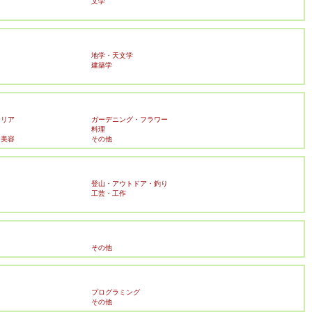
文学
地学・天文学
建築学
テリア
ガーデニング・フラワー
料理
・美容
その他
登山・アウトドア・釣り
工芸・工作
その他
プログラミング
その他