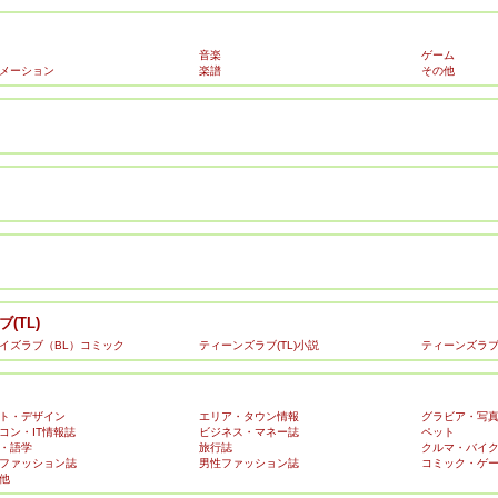
音楽
ゲーム
メーション
楽譜
その他
(TL)
イズラブ（BL）コミック
ティーンズラブ(TL)小説
ティーンズラブ(
ト・デザイン
エリア・タウン情報
グラビア・写
コン・IT情報誌
ビジネス・マネー誌
ペット
・語学
旅行誌
クルマ・バイ
ファッション誌
男性ファッション誌
コミック・ゲ
他