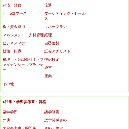
経済・財政
流通
IT・eコマース
マーケティング・セール
ス
株・資金運用
マネープラン
マネジメント・人材管理
経理
ビジネスマナー
自己啓発
就職・転職
証券アナリスト
税理士・公認会計士・フ
簿記検定
ァイナンシャルプランナ
経営
ー
産業
その他
●語学・学習参考書・資格
語学学習
語学辞書
辞典
語学関係資格
学習参考書・問題集
資格・検定