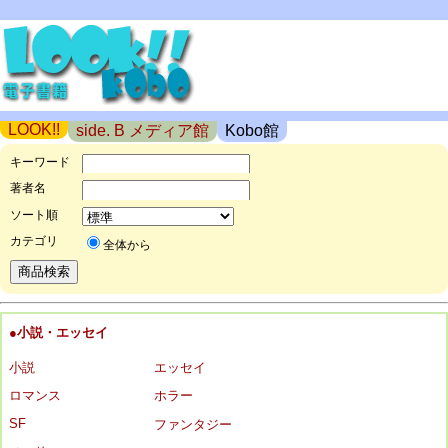
LOOK!!
side. B メディア館
Kobo館
キーワード
著者名
ソート順
カテゴリ
全体から
●小説・エッセイ
小説
エッセイ
ロマンス
ホラー
SF
ファンタジー