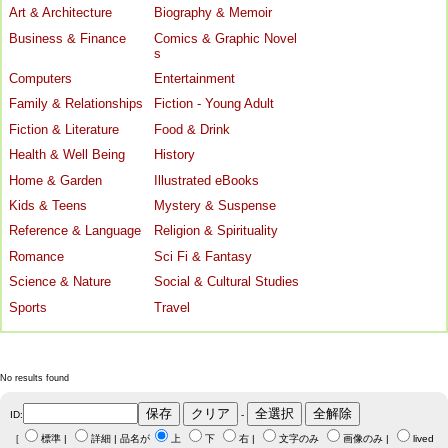
Art & Architecture
Biography & Memoir
Business & Finance
Comics & Graphic Novel
s
Computers
Entertainment
Family & Relationships
Fiction - Young Adult
Fiction & Literature
Food & Drink
Health & Well Being
History
Home & Garden
Illustrated eBooks
Kids & Teens
Mystery & Suspense
Reference & Language
Religion & Spirituality
Romance
Sci Fi & Fantasy
Science & Nature
Social & Cultural Studies
Sports
Travel
No results found
ID:
-
［
標準
|
詳細
| 品名が
上
下
右
|
文字のみ
画像のみ
|
lived