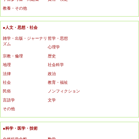
教養・その他
●人文・思想・社会
雑学・出版・ジャーナリ
哲学・思想
ズム
心理学
宗教・倫理
歴史
地理
社会科学
法律
政治
社会
教育・福祉
民俗
ノンフィクション
言語学
文学
その他
●科学・医学・技術