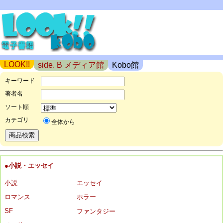
LOOK!!
side. B メディア館
Kobo館
キーワード
著者名
ソート順
カテゴリ
全体から
●小説・エッセイ
小説
エッセイ
ロマンス
ホラー
SF
ファンタジー