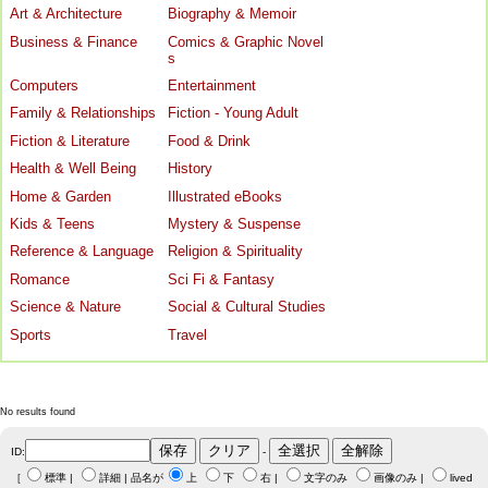
Art & Architecture
Biography & Memoir
Business & Finance
Comics & Graphic Novel
s
Computers
Entertainment
Family & Relationships
Fiction - Young Adult
Fiction & Literature
Food & Drink
Health & Well Being
History
Home & Garden
Illustrated eBooks
Kids & Teens
Mystery & Suspense
Reference & Language
Religion & Spirituality
Romance
Sci Fi & Fantasy
Science & Nature
Social & Cultural Studies
Sports
Travel
No results found
ID:
-
［
標準
|
詳細
| 品名が
上
下
右
|
文字のみ
画像のみ
|
lived