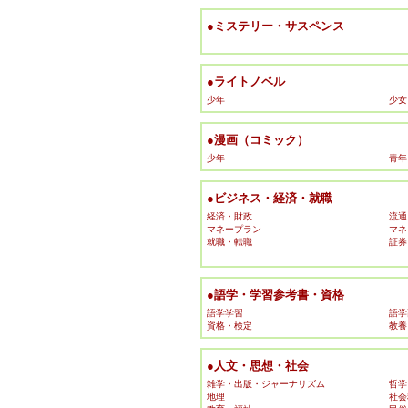
●ミステリー・サスペンス
●ライトノベル
少年
少女
●漫画（コミック）
少年
青年
●ビジネス・経済・就職
経済・財政
流通
マネープラン
マネ
就職・転職
証券
●語学・学習参考書・資格
語学学習
語学
資格・検定
教養
●人文・思想・社会
雑学・出版・ジャーナリズム
哲学
地理
社会