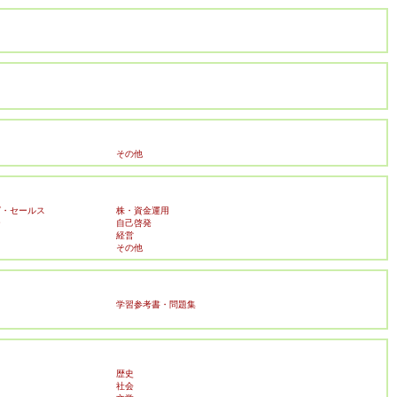
その他
グ・セールス
株・資金運用
ー
自己啓発
経営
その他
学習参考書・問題集
歴史
社会