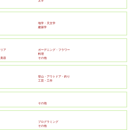
文学
地学・天文学
建築学
テリア
ガーデニング・フラワー
料理
・美容
その他
登山・アウトドア・釣り
工芸・工作
その他
プログラミング
その他