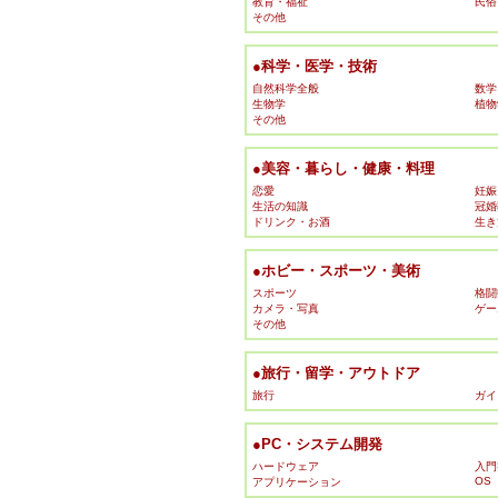
教育・福祉
民俗
その他
●科学・医学・技術
自然科学全般
数学
生物学
植物
その他
●美容・暮らし・健康・料理
恋愛
妊娠
生活の知識
冠婚
ドリンク・お酒
生き
●ホビー・スポーツ・美術
スポーツ
格闘
カメラ・写真
ゲー
その他
●旅行・留学・アウトドア
旅行
ガイ
●PC・システム開発
ハードウェア
入門
OS
アプリケーション