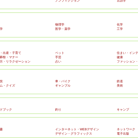
ノンフィクション
言語学
物理学
化学
学
医学・薬学
工学
・出産・子育て
ペット
住まい・イン
葬祭・マナー
手芸
健康
方・リラクゼーション
占い
ファッション
技
車・バイク
鉄道
ム・クイズ
ギャンブル
美術
ドブック
釣り
キャンプ
書
インターネット・WEBデザイン
ネットワーク
デザイン・グラフィックス
電子出版