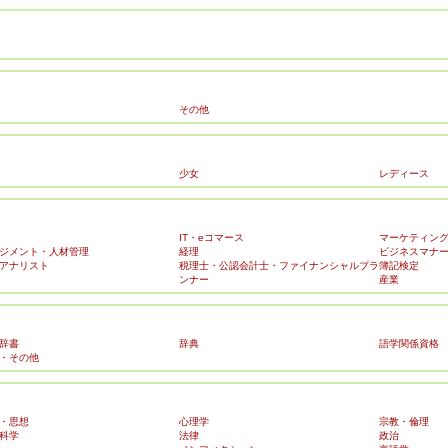
その他
少女
レディース
IT・eコマース
マーケティン
ジメント・人材管理
経理
ビジネスマナ
アナリスト
税理士・公認会計士・ファイナンシャルプラ
簿記検定
ンナー
産業
辞書
辞典
語学関係資格
・その他
・思想
心理学
宗教・倫理
科学
法律
政治