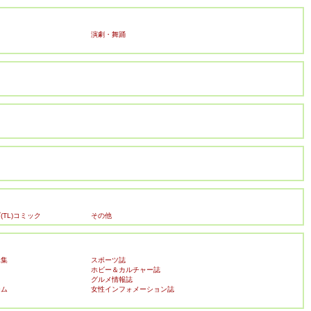
演劇・舞踊
TL)コミック
その他
真集
スポーツ誌
ホビー＆カルチャー誌
ク
グルメ情報誌
ーム
女性インフォメーション誌