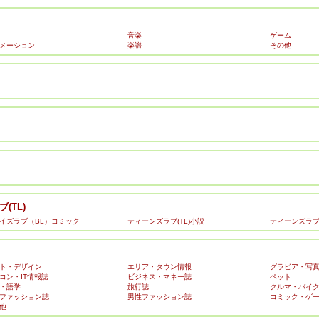
音楽
ゲーム
メーション
楽譜
その他
(TL)
イズラブ（BL）コミック
ティーンズラブ(TL)小説
ティーンズラブ(
ト・デザイン
エリア・タウン情報
グラビア・写
コン・IT情報誌
ビジネス・マネー誌
ペット
・語学
旅行誌
クルマ・バイ
ファッション誌
男性ファッション誌
コミック・ゲ
他