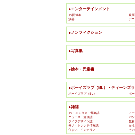
●エンターテインメント
TV関連本
映画
演芸
アニ
●ノンフィクション
●写真集
●絵本・児童書
●ボーイズラブ（BL）・ティーンズラブ
ボーイズラブ（BL）
ボー
●雑誌
TV・エンタメ・音楽誌
アー
ニュース・週刊誌
パソ
ライフデザイン誌
教育
モノ・トレンド情報誌
女性
住まい・インテリア
その