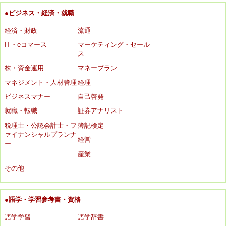
●ビジネス・経済・就職
経済・財政
流通
IT・eコマース
マーケティング・セール
ス
株・資金運用
マネープラン
マネジメント・人材管理
経理
ビジネスマナー
自己啓発
就職・転職
証券アナリスト
税理士・公認会計士・フ
簿記検定
ァイナンシャルプランナ
経営
ー
産業
その他
●語学・学習参考書・資格
語学学習
語学辞書