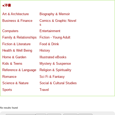
●洋書
Art & Architecture
Biography & Memoir
Business & Finance
Comics & Graphic Novel
s
Computers
Entertainment
Family & Relationships
Fiction - Young Adult
Fiction & Literature
Food & Drink
Health & Well Being
History
Home & Garden
Illustrated eBooks
Kids & Teens
Mystery & Suspense
Reference & Language
Religion & Spirituality
Romance
Sci Fi & Fantasy
Science & Nature
Social & Cultural Studies
Sports
Travel
No results found