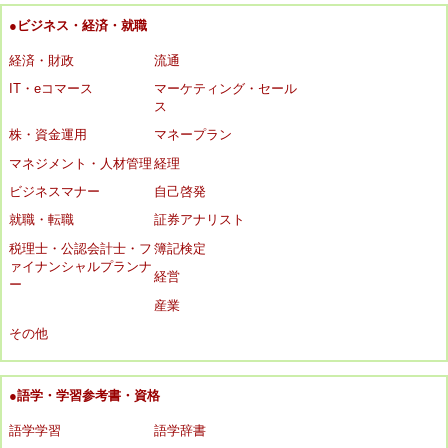
●ビジネス・経済・就職
経済・財政
流通
IT・eコマース
マーケティング・セール
ス
株・資金運用
マネープラン
マネジメント・人材管理
経理
ビジネスマナー
自己啓発
就職・転職
証券アナリスト
税理士・公認会計士・フ
簿記検定
ァイナンシャルプランナ
経営
ー
産業
その他
●語学・学習参考書・資格
語学学習
語学辞書