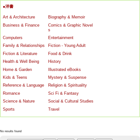
●洋書
Art & Architecture
Biography & Memoir
Business & Finance
Comics & Graphic Novel
s
Computers
Entertainment
Family & Relationships
Fiction - Young Adult
Fiction & Literature
Food & Drink
Health & Well Being
History
Home & Garden
Illustrated eBooks
Kids & Teens
Mystery & Suspense
Reference & Language
Religion & Spirituality
Romance
Sci Fi & Fantasy
Science & Nature
Social & Cultural Studies
Sports
Travel
No results found