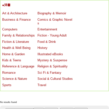
●洋書
Art & Architecture
Biography & Memoir
Business & Finance
Comics & Graphic Novel
s
Computers
Entertainment
Family & Relationships
Fiction - Young Adult
Fiction & Literature
Food & Drink
Health & Well Being
History
Home & Garden
Illustrated eBooks
Kids & Teens
Mystery & Suspense
Reference & Language
Religion & Spirituality
Romance
Sci Fi & Fantasy
Science & Nature
Social & Cultural Studies
Sports
Travel
No results found