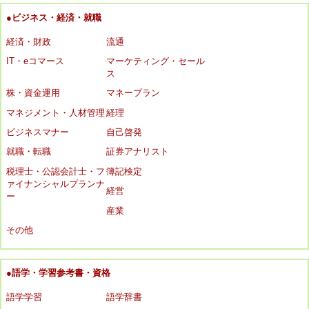
●ビジネス・経済・就職
経済・財政
流通
IT・eコマース
マーケティング・セール
ス
株・資金運用
マネープラン
マネジメント・人材管理
経理
ビジネスマナー
自己啓発
就職・転職
証券アナリスト
税理士・公認会計士・フ
簿記検定
ァイナンシャルプランナ
経営
ー
産業
その他
●語学・学習参考書・資格
語学学習
語学辞書