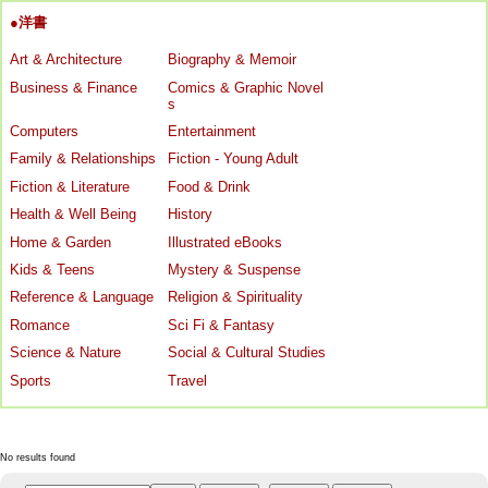
●洋書
Art & Architecture
Biography & Memoir
Business & Finance
Comics & Graphic Novel
s
Computers
Entertainment
Family & Relationships
Fiction - Young Adult
Fiction & Literature
Food & Drink
Health & Well Being
History
Home & Garden
Illustrated eBooks
Kids & Teens
Mystery & Suspense
Reference & Language
Religion & Spirituality
Romance
Sci Fi & Fantasy
Science & Nature
Social & Cultural Studies
Sports
Travel
No results found