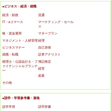
●ビジネス・経済・就職
経済・財政
流通
IT・eコマース
マーケティング・セール
ス
株・資金運用
マネープラン
マネジメント・人材管理
経理
ビジネスマナー
自己啓発
就職・転職
証券アナリスト
税理士・公認会計士・フ
簿記検定
ァイナンシャルプランナ
経営
ー
産業
その他
●語学・学習参考書・資格
語学学習
語学辞書