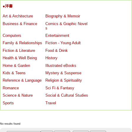
●洋書
Art & Architecture
Biography & Memoir
Business & Finance
Comics & Graphic Novel
s
Computers
Entertainment
Family & Relationships
Fiction - Young Adult
Fiction & Literature
Food & Drink
Health & Well Being
History
Home & Garden
Illustrated eBooks
Kids & Teens
Mystery & Suspense
Reference & Language
Religion & Spirituality
Romance
Sci Fi & Fantasy
Science & Nature
Social & Cultural Studies
Sports
Travel
No results found