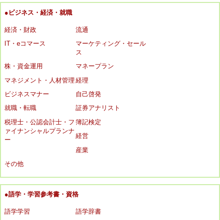
●ビジネス・経済・就職
経済・財政
流通
IT・eコマース
マーケティング・セール
ス
株・資金運用
マネープラン
マネジメント・人材管理
経理
ビジネスマナー
自己啓発
就職・転職
証券アナリスト
税理士・公認会計士・フ
簿記検定
ァイナンシャルプランナ
経営
ー
産業
その他
●語学・学習参考書・資格
語学学習
語学辞書