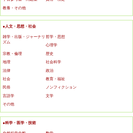
教養・その他
●人文・思想・社会
雑学・出版・ジャーナリ
哲学・思想
ズム
心理学
宗教・倫理
歴史
地理
社会科学
法律
政治
社会
教育・福祉
民俗
ノンフィクション
言語学
文学
その他
●科学・医学・技術