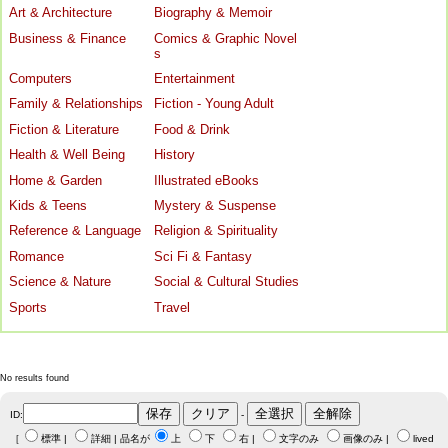
Art & Architecture
Biography & Memoir
Business & Finance
Comics & Graphic Novel
s
Computers
Entertainment
Family & Relationships
Fiction - Young Adult
Fiction & Literature
Food & Drink
Health & Well Being
History
Home & Garden
Illustrated eBooks
Kids & Teens
Mystery & Suspense
Reference & Language
Religion & Spirituality
Romance
Sci Fi & Fantasy
Science & Nature
Social & Cultural Studies
Sports
Travel
No results found
ID:
-
［
標準
|
詳細
| 品名が
上
下
右
|
文字のみ
画像のみ
|
lived