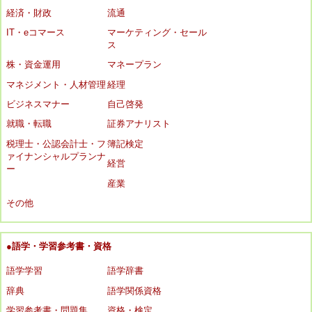
経済・財政
流通
IT・eコマース
マーケティング・セール
ス
株・資金運用
マネープラン
マネジメント・人材管理
経理
ビジネスマナー
自己啓発
就職・転職
証券アナリスト
税理士・公認会計士・フ
簿記検定
ァイナンシャルプランナ
経営
ー
産業
その他
●語学・学習参考書・資格
語学学習
語学辞書
辞典
語学関係資格
学習参考書・問題集
資格・検定