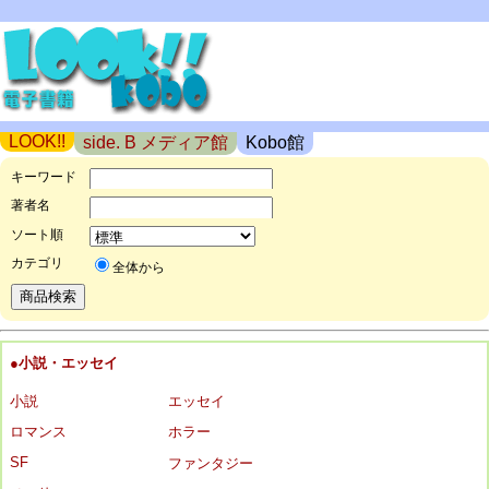
LOOK!!
side. B メディア館
Kobo館
キーワード
著者名
ソート順
カテゴリ
全体から
●小説・エッセイ
小説
エッセイ
ロマンス
ホラー
SF
ファンタジー