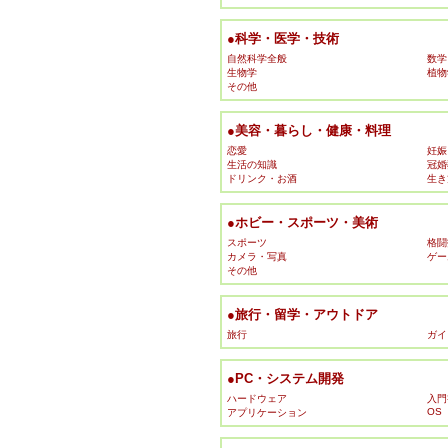
●科学・医学・技術
自然科学全般
数学
生物学
植物
その他
●美容・暮らし・健康・料理
恋愛
妊娠
生活の知識
冠婚
ドリンク・お酒
生き
●ホビー・スポーツ・美術
スポーツ
格闘
カメラ・写真
ゲー
その他
●旅行・留学・アウトドア
旅行
ガイ
●PC・システム開発
ハードウェア
入門
OS
アプリケーション