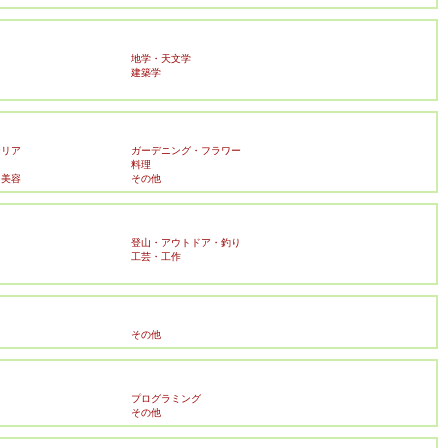
地学・天文学
建築学
テリア
ガーデニング・フラワー
料理
・美容
その他
登山・アウトドア・釣り
工芸・工作
その他
プログラミング
その他