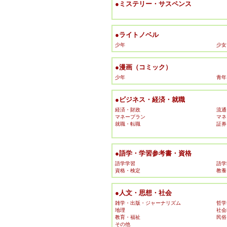
●ミステリー・サスペンス
●ライトノベル
少年
少女
●漫画（コミック）
少年
青年
●ビジネス・経済・就職
経済・財政
流通
マネープラン
マネ
就職・転職
証券
●語学・学習参考書・資格
語学学習
語学
資格・検定
教養
●人文・思想・社会
雑学・出版・ジャーナリズム
哲学
地理
社会
教育・福祉
民俗
その他