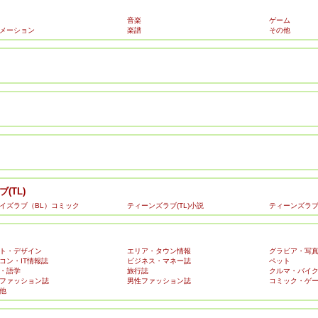
音楽
ゲーム
メーション
楽譜
その他
(TL)
イズラブ（BL）コミック
ティーンズラブ(TL)小説
ティーンズラブ(
ト・デザイン
エリア・タウン情報
グラビア・写
コン・IT情報誌
ビジネス・マネー誌
ペット
・語学
旅行誌
クルマ・バイ
ファッション誌
男性ファッション誌
コミック・ゲ
他