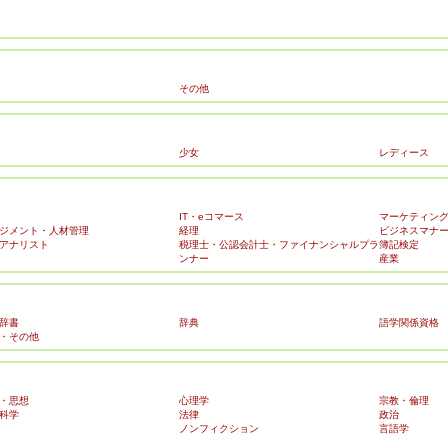
その他
少女
レディース
IT・eコマース
マーケティン
ジメント・人材管理
経理
ビジネスマナ
アナリスト
税理士・公認会計士・ファイナンシャルプラ
簿記検定
ンナー
産業
辞書
辞典
語学関係資格
・その他
・思想
心理学
宗教・倫理
科学
法律
政治
ノンフィクション
言語学