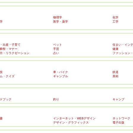
物理学
化学
学
医学・薬学
工学
・出産・子育て
ペット
住まい・イン
葬祭・マナー
手芸
健康
方・リラクゼーション
占い
ファッション
技
車・バイク
鉄道
ム・クイズ
ギャンブル
美術
ドブック
釣り
キャンプ
書
インターネット・WEBデザイン
ネットワーク
デザイン・グラフィックス
電子出版