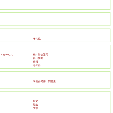
その他
グ・セールス
株・資金運用
ー
自己啓発
経営
その他
学習参考書・問題集
歴史
社会
文学