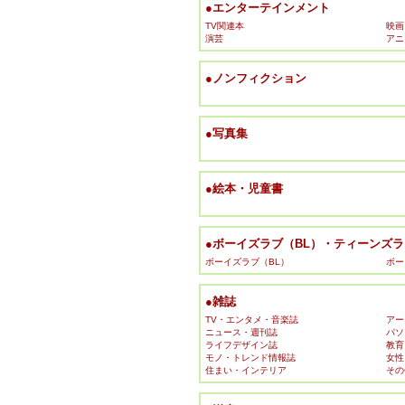
●エンターテインメント
TV関連本
映画
演芸
アニ
●ノンフィクション
●写真集
●絵本・児童書
●ボーイズラブ（BL）・ティーンズラブ
ボーイズラブ（BL）
ボー
●雑誌
TV・エンタメ・音楽誌
アー
ニュース・週刊誌
パソ
ライフデザイン誌
教育
モノ・トレンド情報誌
女性
住まい・インテリア
その