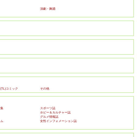
演劇・舞踊
TL)コミック
その他
真集
スポーツ誌
ホビー＆カルチャー誌
ク
グルメ情報誌
ーム
女性インフォメーション誌