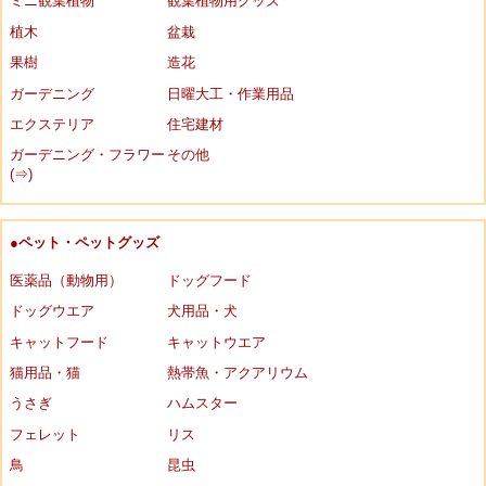
ミニ観葉植物
観葉植物用グッズ
植木
盆栽
果樹
造花
ガーデニング
日曜大工・作業用品
エクステリア
住宅建材
ガーデニング・フラワー
その他
(⇒)
●ペット・ペットグッズ
医薬品（動物用）
ドッグフード
ドッグウエア
犬用品・犬
キャットフード
キャットウエア
猫用品・猫
熱帯魚・アクアリウム
うさぎ
ハムスター
フェレット
リス
鳥
昆虫