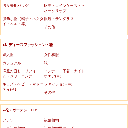
男女兼用バッグ
財布・コインケース・マ
ネークリップ
服飾小物（帽子・ネクタ
眼鏡・サングラス
イ・ベルト等）
その他
●レディースファッション・靴
婦人服
女性和服
カジュアル
靴
洋服お直し・リフォー
インナー・下着・ナイト
ム・クリーニング
ウエア(⇒)
キッズ・ベビー・マタニ
ファッション(⇒)
ティ(⇒)
その他
●花・ガーデン・DIY
フラワー
観葉植物