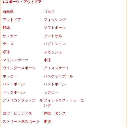
●スポーツ・アウトドア
自転車
ゴルフ
アウトドア
フィッシング
野球
ソフトボール
サッカー
フットサル
テニス
バドミントン
卓球
スカッシュ
マリンスポーツ
水泳
ウインタースポーツ
アイススケート
ホッケー
バスケットボール
バレーボール
ハンドボール
ドッジボール
ラグビー
アメリカンフットボール
フィットネス・トレーニ
ング
ヨガ・ピラティス
体操・ダンス
ストリート系スポーツ
柔道