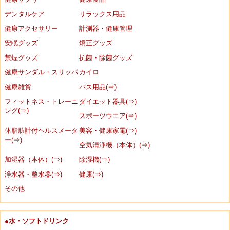
デンタルケア
リラックス用品
健康アクセサリー
計測器・健康管理
安眠グッズ
矯正グッズ
禁煙グッズ
抗菌・除菌グッズ
健康サンダル・スリッパ
カイロ
健康雑貨
バス用品(⇒)
フィットネス・トレーニ
ダイエット器具(⇒)
ング(⇒)
スポーツウエア(⇒)
体脂肪計付ヘルスメータ
美容・健康家電(⇒)
ー(⇒)
空気清浄機（本体）(⇒)
加湿器（本体）(⇒)
除湿機(⇒)
浄水器・整水器(⇒)
健康(⇒)
その他
●水・ソフトドリンク