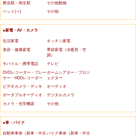
爬虫類・両生類
その他動物
ペット(⇒)
その他
●家電・AV・カメラ
生活家電
キッチン家電
美容・健康家電
季節家電（冷暖房・空
調）
モバイル・携帯電話
テレビ
DVDレコーダー・プレー
ホームシアター・プロジ
ヤー・HDDレコーダー
ェクター
ビデオカメラ・デッキ
オーディオ
ポータブルオーディオ
デジタルカメラ
カメラ・光学機器
その他
●車・バイク
自動車車体（新車・中古
バイク車体（新車・中古