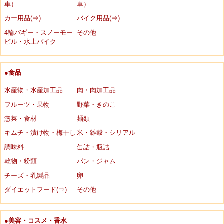
車）
車）
カー用品(⇒)
バイク用品(⇒)
4輪バギー・スノーモー
その他
ビル・水上バイク
●食品
水産物・水産加工品
肉・肉加工品
フルーツ・果物
野菜・きのこ
惣菜・食材
麺類
キムチ・漬け物・梅干し
米・雑穀・シリアル
調味料
缶詰・瓶詰
乾物・粉類
パン・ジャム
チーズ・乳製品
卵
ダイエットフード(⇒)
その他
●美容・コスメ・香水