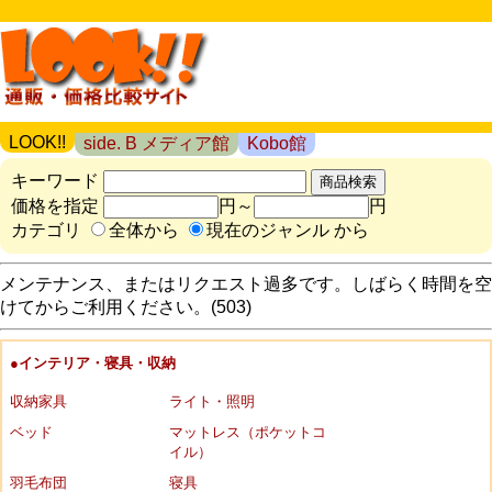
LOOK!!
side. B メディア館
Kobo館
キーワード
価格を指定
円～
円
カテゴリ
全体から
現在のジャンル から
メンテナンス、またはリクエスト過多です。しばらく時間を空
けてからご利用ください。(503)
●インテリア・寝具・収納
収納家具
ライト・照明
ベッド
マットレス（ポケットコ
イル）
羽毛布団
寝具