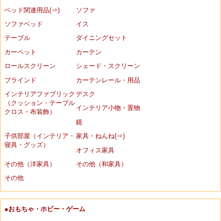
ベッド関連用品(⇒)
ソファ
ソファベッド
イス
テーブル
ダイニングセット
カーペット
カーテン
ロールスクリーン
シェード・スクリーン
ブラインド
カーテンレール・用品
インテリアファブリック
デスク
（クッション・テーブル
インテリア小物・置物
クロス・布装飾）
鏡
子供部屋（インテリア・
家具・ねんね(⇒)
寝具・グッズ）
オフィス家具
その他（洋家具）
その他（和家具）
その他
●おもちゃ・ホビー・ゲーム