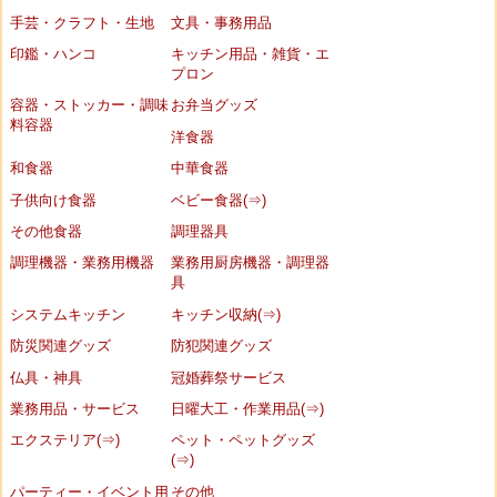
手芸・クラフト・生地
文具・事務用品
印鑑・ハンコ
キッチン用品・雑貨・エ
プロン
容器・ストッカー・調味
お弁当グッズ
料容器
洋食器
和食器
中華食器
子供向け食器
ベビー食器(⇒)
その他食器
調理器具
調理機器・業務用機器
業務用厨房機器・調理器
具
システムキッチン
キッチン収納(⇒)
防災関連グッズ
防犯関連グッズ
仏具・神具
冠婚葬祭サービス
業務用品・サービス
日曜大工・作業用品(⇒)
エクステリア(⇒)
ペット・ペットグッズ
(⇒)
パーティー・イベント用
その他