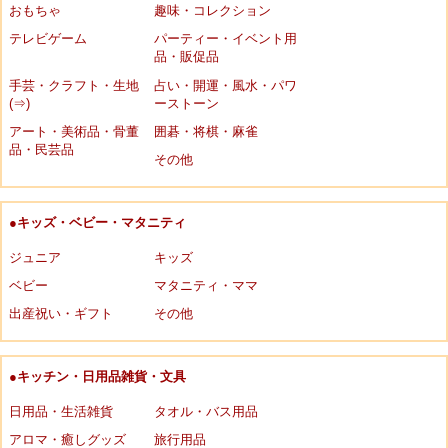
おもちゃ
趣味・コレクション
テレビゲーム
パーティー・イベント用
品・販促品
手芸・クラフト・生地
占い・開運・風水・パワ
(⇒)
ーストーン
アート・美術品・骨董
囲碁・将棋・麻雀
品・民芸品
その他
●キッズ・ベビー・マタニティ
ジュニア
キッズ
ベビー
マタニティ・ママ
出産祝い・ギフト
その他
●キッチン・日用品雑貨・文具
日用品・生活雑貨
タオル・バス用品
アロマ・癒しグッズ
旅行用品