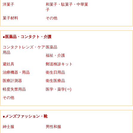
洋菓子
和菓子・駄菓子・中華菓
子
菓子材料
その他
●医薬品・コンタクト・介護
コンタクトレンズ・ケア
医薬品
用品
福祉・介護
避妊具
郵送検診キット
治療機器・用品
衛生日用品
医療計測器
衛生医療品
軽度失禁用品
医学・薬学(⇒)
その他
●メンズファッション・靴
紳士服
男性和服