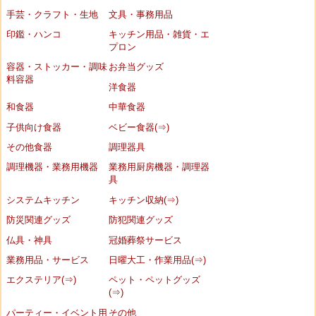
手芸・クラフト・生地
文具・事務用品
印鑑・ハンコ
キッチン用品・雑貨・エ
プロン
容器・ストッカー・調味
お弁当グッズ
料容器
洋食器
和食器
中華食器
子供向け食器
ベビー食器(⇒)
その他食器
調理器具
調理機器・業務用機器
業務用厨房機器・調理器
具
システムキッチン
キッチン収納(⇒)
防災関連グッズ
防犯関連グッズ
仏具・神具
冠婚葬祭サービス
業務用品・サービス
日曜大工・作業用品(⇒)
エクステリア(⇒)
ペット・ペットグッズ
(⇒)
パーティー・イベント用
その他