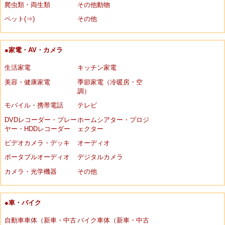
爬虫類・両生類
その他動物
ペット(⇒)
その他
●家電・AV・カメラ
生活家電
キッチン家電
美容・健康家電
季節家電（冷暖房・空
調）
モバイル・携帯電話
テレビ
DVDレコーダー・プレー
ホームシアター・プロジ
ヤー・HDDレコーダー
ェクター
ビデオカメラ・デッキ
オーディオ
ポータブルオーディオ
デジタルカメラ
カメラ・光学機器
その他
●車・バイク
自動車車体（新車・中古
バイク車体（新車・中古