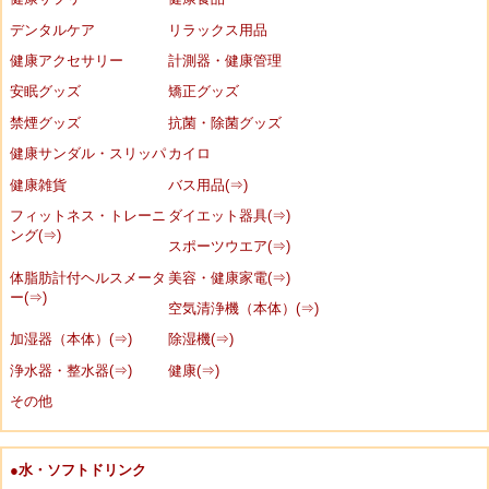
デンタルケア
リラックス用品
健康アクセサリー
計測器・健康管理
安眠グッズ
矯正グッズ
禁煙グッズ
抗菌・除菌グッズ
健康サンダル・スリッパ
カイロ
健康雑貨
バス用品(⇒)
フィットネス・トレーニ
ダイエット器具(⇒)
ング(⇒)
スポーツウエア(⇒)
体脂肪計付ヘルスメータ
美容・健康家電(⇒)
ー(⇒)
空気清浄機（本体）(⇒)
加湿器（本体）(⇒)
除湿機(⇒)
浄水器・整水器(⇒)
健康(⇒)
その他
●水・ソフトドリンク