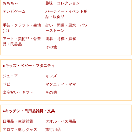
おもちゃ
趣味・コレクション
テレビゲーム
パーティー・イベント用
品・販促品
手芸・クラフト・生地
占い・開運・風水・パワ
(⇒)
ーストーン
アート・美術品・骨董
囲碁・将棋・麻雀
品・民芸品
その他
●キッズ・ベビー・マタニティ
ジュニア
キッズ
ベビー
マタニティ・ママ
出産祝い・ギフト
その他
●キッチン・日用品雑貨・文具
日用品・生活雑貨
タオル・バス用品
アロマ・癒しグッズ
旅行用品