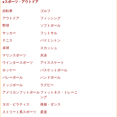
●スポーツ・アウトドア
自転車
ゴルフ
アウトドア
フィッシング
野球
ソフトボール
サッカー
フットサル
テニス
バドミントン
卓球
スカッシュ
マリンスポーツ
水泳
ウインタースポーツ
アイススケート
ホッケー
バスケットボール
バレーボール
ハンドボール
ドッジボール
ラグビー
アメリカンフットボール
フィットネス・トレーニ
ング
ヨガ・ピラティス
体操・ダンス
ストリート系スポーツ
柔道