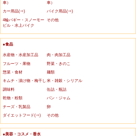
車）
車）
カー用品(⇒)
バイク用品(⇒)
4輪バギー・スノーモー
その他
ビル・水上バイク
●食品
水産物・水産加工品
肉・肉加工品
フルーツ・果物
野菜・きのこ
惣菜・食材
麺類
キムチ・漬け物・梅干し
米・雑穀・シリアル
調味料
缶詰・瓶詰
乾物・粉類
パン・ジャム
チーズ・乳製品
卵
ダイエットフード(⇒)
その他
●美容・コスメ・香水