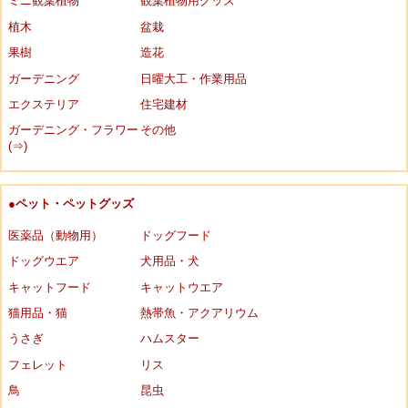
ミニ観葉植物
観葉植物用グッズ
植木
盆栽
果樹
造花
ガーデニング
日曜大工・作業用品
エクステリア
住宅建材
ガーデニング・フラワー
その他
(⇒)
●ペット・ペットグッズ
医薬品（動物用）
ドッグフード
ドッグウエア
犬用品・犬
キャットフード
キャットウエア
猫用品・猫
熱帯魚・アクアリウム
うさぎ
ハムスター
フェレット
リス
鳥
昆虫