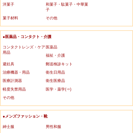
洋菓子
和菓子・駄菓子・中華菓
子
菓子材料
その他
●医薬品・コンタクト・介護
コンタクトレンズ・ケア
医薬品
用品
福祉・介護
避妊具
郵送検診キット
治療機器・用品
衛生日用品
医療計測器
衛生医療品
軽度失禁用品
医学・薬学(⇒)
その他
●メンズファッション・靴
紳士服
男性和服