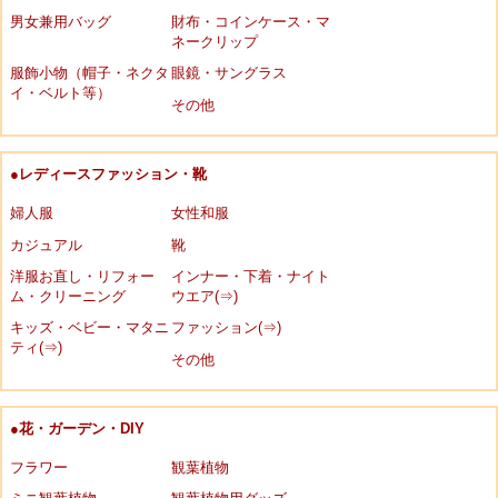
男女兼用バッグ
財布・コインケース・マ
ネークリップ
服飾小物（帽子・ネクタ
眼鏡・サングラス
イ・ベルト等）
その他
●レディースファッション・靴
婦人服
女性和服
カジュアル
靴
洋服お直し・リフォー
インナー・下着・ナイト
ム・クリーニング
ウエア(⇒)
キッズ・ベビー・マタニ
ファッション(⇒)
ティ(⇒)
その他
●花・ガーデン・DIY
フラワー
観葉植物