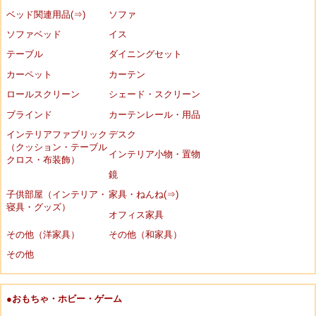
ベッド関連用品(⇒)
ソファ
ソファベッド
イス
テーブル
ダイニングセット
カーペット
カーテン
ロールスクリーン
シェード・スクリーン
ブラインド
カーテンレール・用品
インテリアファブリック
デスク
（クッション・テーブル
インテリア小物・置物
クロス・布装飾）
鏡
子供部屋（インテリア・
家具・ねんね(⇒)
寝具・グッズ）
オフィス家具
その他（洋家具）
その他（和家具）
その他
●おもちゃ・ホビー・ゲーム