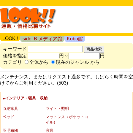
LOOK!!
side. B メディア館
Kobo館
キーワード
価格を指定
円～
円
カテゴリ
全体から
現在のジャンル から
メンテナンス、またはリクエスト過多です。しばらく時間を空
けてからご利用ください。(503)
●インテリア・寝具・収納
収納家具
ライト・照明
ベッド
マットレス（ポケットコ
イル）
羽毛布団
寝具