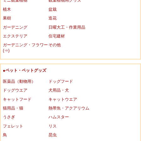
ミニ観葉植物
観葉植物用グッズ
植木
盆栽
果樹
造花
ガーデニング
日曜大工・作業用品
エクステリア
住宅建材
ガーデニング・フラワー
その他
(⇒)
●ペット・ペットグッズ
医薬品（動物用）
ドッグフード
ドッグウエア
犬用品・犬
キャットフード
キャットウエア
猫用品・猫
熱帯魚・アクアリウム
うさぎ
ハムスター
フェレット
リス
鳥
昆虫