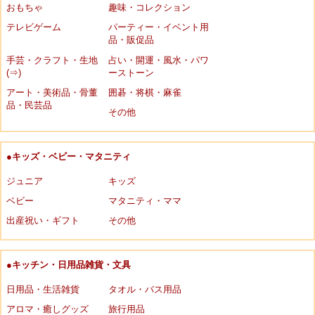
おもちゃ
趣味・コレクション
テレビゲーム
パーティー・イベント用
品・販促品
手芸・クラフト・生地
占い・開運・風水・パワ
(⇒)
ーストーン
アート・美術品・骨董
囲碁・将棋・麻雀
品・民芸品
その他
●キッズ・ベビー・マタニティ
ジュニア
キッズ
ベビー
マタニティ・ママ
出産祝い・ギフト
その他
●キッチン・日用品雑貨・文具
日用品・生活雑貨
タオル・バス用品
アロマ・癒しグッズ
旅行用品