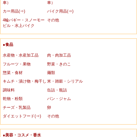
車）
車）
カー用品(⇒)
バイク用品(⇒)
4輪バギー・スノーモー
その他
ビル・水上バイク
●食品
水産物・水産加工品
肉・肉加工品
フルーツ・果物
野菜・きのこ
惣菜・食材
麺類
キムチ・漬け物・梅干し
米・雑穀・シリアル
調味料
缶詰・瓶詰
乾物・粉類
パン・ジャム
チーズ・乳製品
卵
ダイエットフード(⇒)
その他
●美容・コスメ・香水