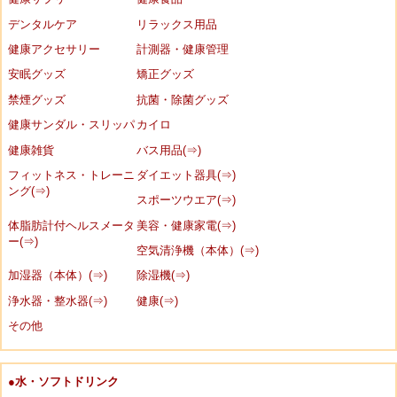
デンタルケア
リラックス用品
健康アクセサリー
計測器・健康管理
安眠グッズ
矯正グッズ
禁煙グッズ
抗菌・除菌グッズ
健康サンダル・スリッパ
カイロ
健康雑貨
バス用品(⇒)
フィットネス・トレーニ
ダイエット器具(⇒)
ング(⇒)
スポーツウエア(⇒)
体脂肪計付ヘルスメータ
美容・健康家電(⇒)
ー(⇒)
空気清浄機（本体）(⇒)
加湿器（本体）(⇒)
除湿機(⇒)
浄水器・整水器(⇒)
健康(⇒)
その他
●水・ソフトドリンク