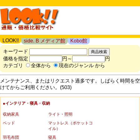
LOOK!!
side. B メディア館
Kobo館
キーワード
価格を指定
円～
円
カテゴリ
全体から
現在のジャンル から
メンテナンス、またはリクエスト過多です。しばらく時間を空
けてからご利用ください。(503)
●インテリア・寝具・収納
収納家具
ライト・照明
ベッド
マットレス（ポケットコ
イル）
羽毛布団
寝具