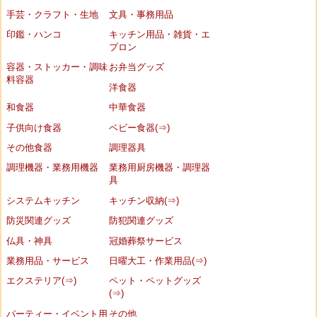
手芸・クラフト・生地
文具・事務用品
印鑑・ハンコ
キッチン用品・雑貨・エ
プロン
容器・ストッカー・調味
お弁当グッズ
料容器
洋食器
和食器
中華食器
子供向け食器
ベビー食器(⇒)
その他食器
調理器具
調理機器・業務用機器
業務用厨房機器・調理器
具
システムキッチン
キッチン収納(⇒)
防災関連グッズ
防犯関連グッズ
仏具・神具
冠婚葬祭サービス
業務用品・サービス
日曜大工・作業用品(⇒)
エクステリア(⇒)
ペット・ペットグッズ
(⇒)
パーティー・イベント用
その他