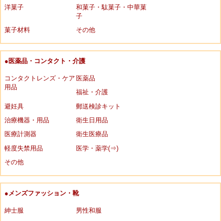
洋菓子
和菓子・駄菓子・中華菓
子
菓子材料
その他
●医薬品・コンタクト・介護
コンタクトレンズ・ケア
医薬品
用品
福祉・介護
避妊具
郵送検診キット
治療機器・用品
衛生日用品
医療計測器
衛生医療品
軽度失禁用品
医学・薬学(⇒)
その他
●メンズファッション・靴
紳士服
男性和服