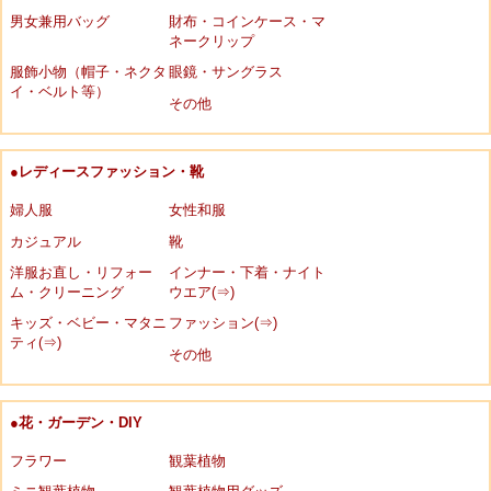
男女兼用バッグ
財布・コインケース・マ
ネークリップ
服飾小物（帽子・ネクタ
眼鏡・サングラス
イ・ベルト等）
その他
●レディースファッション・靴
婦人服
女性和服
カジュアル
靴
洋服お直し・リフォー
インナー・下着・ナイト
ム・クリーニング
ウエア(⇒)
キッズ・ベビー・マタニ
ファッション(⇒)
ティ(⇒)
その他
●花・ガーデン・DIY
フラワー
観葉植物