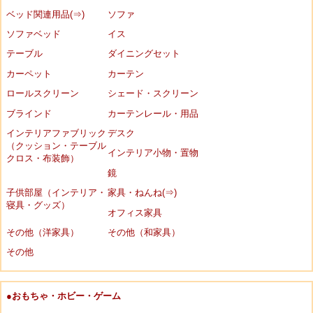
ベッド関連用品(⇒)
ソファ
ソファベッド
イス
テーブル
ダイニングセット
カーペット
カーテン
ロールスクリーン
シェード・スクリーン
ブラインド
カーテンレール・用品
インテリアファブリック
デスク
（クッション・テーブル
インテリア小物・置物
クロス・布装飾）
鏡
子供部屋（インテリア・
家具・ねんね(⇒)
寝具・グッズ）
オフィス家具
その他（洋家具）
その他（和家具）
その他
●おもちゃ・ホビー・ゲーム