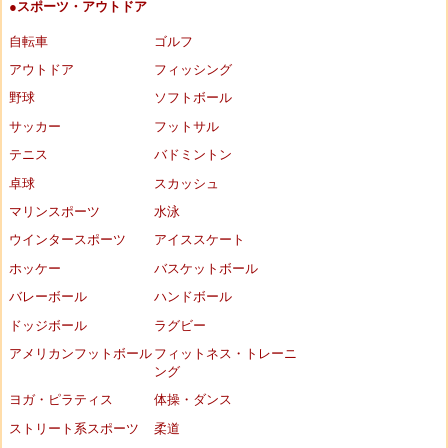
●スポーツ・アウトドア
自転車
ゴルフ
アウトドア
フィッシング
野球
ソフトボール
サッカー
フットサル
テニス
バドミントン
卓球
スカッシュ
マリンスポーツ
水泳
ウインタースポーツ
アイススケート
ホッケー
バスケットボール
バレーボール
ハンドボール
ドッジボール
ラグビー
アメリカンフットボール
フィットネス・トレーニ
ング
ヨガ・ピラティス
体操・ダンス
ストリート系スポーツ
柔道