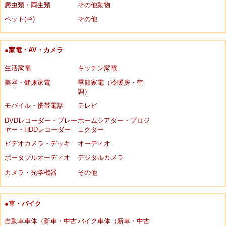
爬虫類・両生類
その他動物
ペット(⇒)
その他
●家電・AV・カメラ
生活家電
キッチン家電
美容・健康家電
季節家電（冷暖房・空
調）
モバイル・携帯電話
テレビ
DVDレコーダー・プレー
ホームシアター・プロジ
ヤー・HDDレコーダー
ェクター
ビデオカメラ・デッキ
オーディオ
ポータブルオーディオ
デジタルカメラ
カメラ・光学機器
その他
●車・バイク
自動車車体（新車・中古
バイク車体（新車・中古