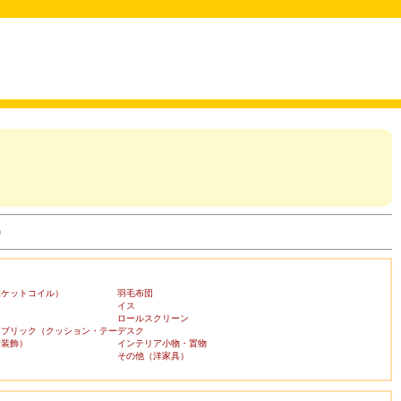
)
ポケットコイル）
羽毛布団
イス
ロールスクリーン
ァブリック（クッション・テー
デスク
布装飾）
インテリア小物・置物
その他（洋家具）