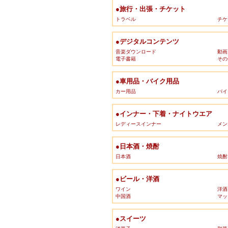
●旅行・出張・チケット
トラベル
チケ
●デジタルコンテンツ
音楽ダウンロード
動画
電子書籍
その
●車用品・バイク用品
カー用品
バイ
●インナー・下着・ナイトウエア
レディースインナー
メン
●日本酒・焼酎
日本酒
焼酎
●ビール・洋酒
ワイン
洋酒
中国酒
マッ
●スイーツ