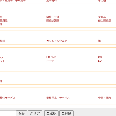
子・駄菓子・中華菓子
菓子材料
その他
品
福祉・介護
避妊具
日用品
医療計測器
衛生医療品
他
和服
カジュアルウエア
靴
ray
HD DVD
CD
LD
ット
ビデオ
他
葬祭サービス
業務用品・サービス
金融・保険
-