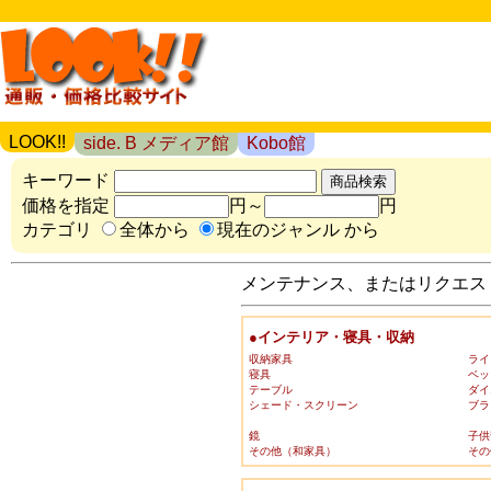
LOOK!!
side. B メディア館
Kobo館
キーワード
価格を指定
円～
円
カテゴリ
全体から
現在のジャンル から
メンテナンス、またはリクエスト
●インテリア・寝具・収納
収納家具
ライ
寝具
ベッ
テーブル
ダイ
シェード・スクリーン
ブラ
鏡
子供
その他（和家具）
その