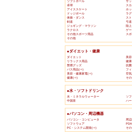
ソフトボール
サッ
卓球
スカ
アイススケート
ホッ
ドッジボール
ラグ
体操・ダンス
スト
剣道
弓道
ジョギング・マラソン
陸上
ラクロス
ゲー
その他スポーツ用品
スポ
その他
●ダイエット・健康
ダイエット
美容
リラックス用品
健康
禁煙グッズ
抗菌
バス用品(⇒)
フィ
美容・健康家電(⇒)
空気
健康(⇒)
その
●水・ソフトドリンク
水・ミネラルウォーター
ソフ
中国茶
ハー
●パソコン・周辺機器
パソコン・コンピュータ
周辺
ソフトウェア
PD
PC・システム開発(⇒)
その