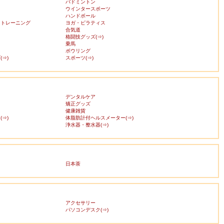
バドミントン
ウインタースポーツ
ハンドボール
・トレーニング
ヨガ・ピラティス
合気道
格闘技グッズ(⇒)
乗馬
ボウリング
⇒)
スポーツ(⇒)
デンタルケア
矯正グッズ
健康雑貨
⇒)
体脂肪計付ヘルスメーター(⇒)
浄水器・整水器(⇒)
日本茶
アクセサリー
ス
パソコンデスク(⇒)