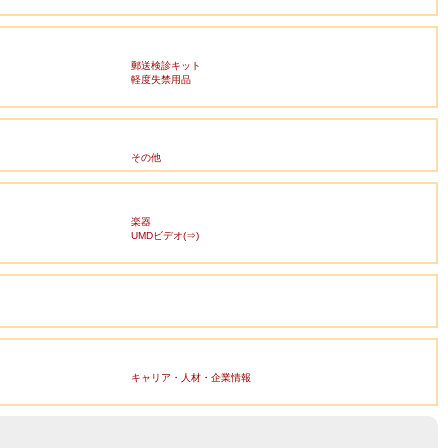
郵送検診キット
軽度失禁用品
その他
楽器
UMDビデオ(⇒)
キャリア・人材・企業情報