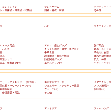
・コレクション
テレビゲーム
パーティー・
ト・美術品・骨董品・民芸品
囲碁・将棋・麻雀
その他
ズ
ベビー
マタニティ・
ル・バス用品
アロマ・癒しグッズ
旅行用品
・ハンコ
キッチン用品・雑貨・エプロン
容器・ストッ
器
中華食器
子供向け食器
器具
調理機器・業務用機器
業務用厨房機
関連グッズ
防犯関連グッズ
仏具・神具
大工・作業用品(⇒)
エクステリア(⇒)
ペット・ペット
エリー・アクセサリー（男性用）
男女兼用アクセサリー
ペアアクセサ
天然石・パワーストーン(⇒)
ジュエリー・アクセサリー用品
メンズ腕時計
兼用腕時計
ウォッチ(⇒)
腕時計(⇒)
・修理用品・電池
その他
フ
アウトドア
フィッシング