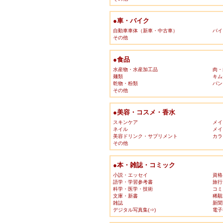
●車・バイク
自動車車体（新車・中古車）
バイ
その他
●食品
水産物・水産加工品
肉・
麺類
キム
乾物・粉類
パン
その他
●美容・コスメ・香水
スキンケア
メイ
ネイル
メイ
美容ドリンク・サプリメント
カラ
その他
●本・雑誌・コミック
小説・エッセイ
資格
語学・学習参考書
旅行
科学・医学・技術
コミ
文庫・新書
稀覯
雑誌
新聞
デジタル写真集(⇒)
電子