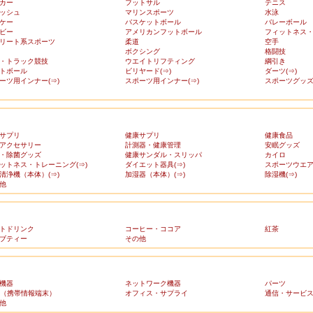
カー
フットサル
テニス
ッシュ
マリンスポーツ
水泳
ケー
バスケットボール
バレーボール
ビー
アメリカンフットボール
フィットネス
リート系スポーツ
柔道
空手
ボクシング
格闘技
・トラック競技
ウエイトリフティング
綱引き
トボール
ビリヤード(⇒)
ダーツ(⇒)
ーツ用インナー(⇒)
スポーツ用インナー(⇒)
スポーツグッズ(
サプリ
健康サプリ
健康食品
アクセサリー
計測器・健康管理
安眠グッズ
・除菌グッズ
健康サンダル・スリッパ
カイロ
ットネス・トレーニング(⇒)
ダイエット器具(⇒)
スポーツウエア(
清浄機（本体）(⇒)
加湿器（本体）(⇒)
除湿機(⇒)
他
トドリンク
コーヒー・ココア
紅茶
ブティー
その他
機器
ネットワーク機器
パーツ
A（携帯情報端末）
オフィス・サプライ
通信・サービ
他