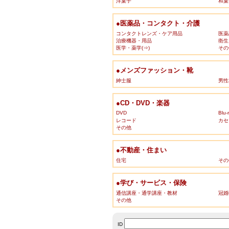
洋菓子
和菓
●医薬品・コンタクト・介護
コンタクトレンズ・ケア用品
医薬
治療機器・用品
衛生
医学・薬学(⇒)
その
●メンズファッション・靴
紳士服
男性
●CD・DVD・楽器
DVD
Blu-
レコード
カセ
その他
●不動産・住まい
住宅
その
●学び・サービス・保険
通信講座・通学講座・教材
冠婚
その他
ID