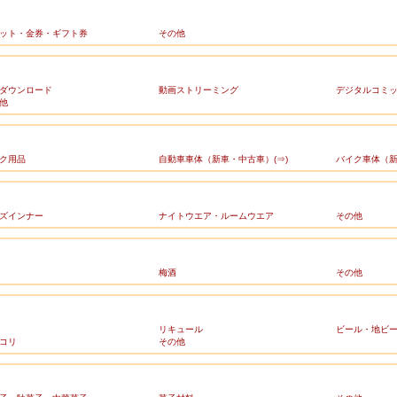
ット・金券・ギフト券
その他
ダウンロード
動画ストリーミング
デジタルコミ
他
ク用品
自動車車体（新車・中古車）(⇒)
バイク車体（新
ズインナー
ナイトウエア・ルームウエア
その他
梅酒
その他
リキュール
ビール・地ビ
コリ
その他