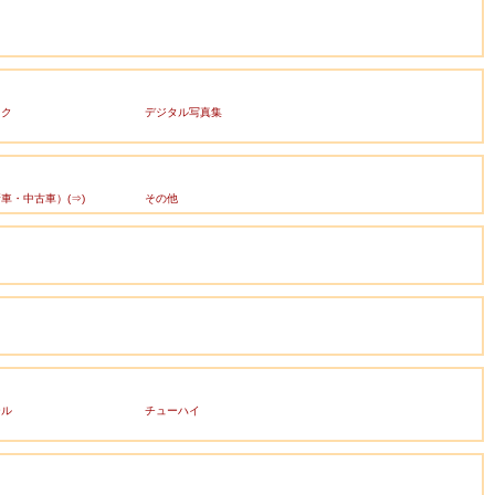
ック
デジタル写真集
車・中古車）(⇒)
その他
ール
チューハイ