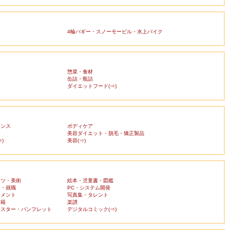
4輪バギー・スノーモービル・水上バイク
惣菜・食材
缶詰・瓶詰
ダイエットフード(⇒)
ランス
ボディケア
美容ダイエット・脱毛・矯正製品
)
美容(⇒)
ーツ・美術
絵本・児童書・図鑑
済・就職
PC・システム開発
ンメント
写真集・タレント
書籍
楽譜
ポスター・パンフレット
デジタルコミック(⇒)