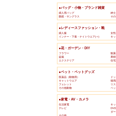
●バッグ・小物・ブランド雑貨
婦人用バッグ
紳士
眼鏡・サングラス
その
●レディースファッション・靴
婦人服
女性
インナー・下着・ナイトウエア(⇒)
キッ
●花・ガーデン・DIY
フラワー
観葉
盆栽
果樹
エクステリア
住宅
●ペット・ペットグッズ
医薬品（動物用）
ドッ
キャットウエア
猫用
フェレット
リス
その他動物
ペッ
●家電・AV・カメラ
生活家電
キッ
テレビ
DV
ダー
その他