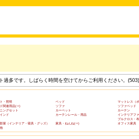
過多です。しばらく時間を空けてからご利用ください。(503
ト・照明
ベッド
マットレス（
ド関連用品(⇒)
ソファ
ソファベッド
ニングセット
カーペット
カーテン
インド
カーテンレール・用品
インテリアフ
ブルクロス・
部屋（インテリア・寝具・グッズ）
家具・ねんね(⇒)
オフィス家具
他