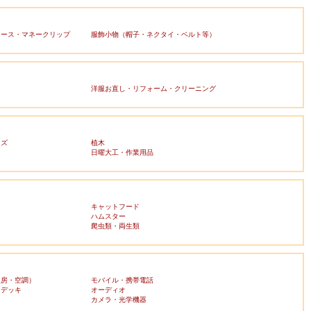
ケース・マネークリップ
服飾小物（帽子・ネクタイ・ベルト等）
洋服お直し・リフォーム・クリーニング
ッズ
植木
日曜大工・作業用品
キャットフード
ハムスター
爬虫類・両生類
暖房・空調）
モバイル・携帯電話
・デッキ
オーディオ
ラ
カメラ・光学機器