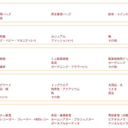
用バッグ
男女兼用バッグ
財布・コイン
他
和服
カジュアル
靴
ズ・ベビー・マタニティ(⇒)
ファッション(⇒)
その他
植物
ミニ観葉植物
観葉植物用グ
造花
ガーデニング
建材
ガーデニング・フラワー(⇒)
その他
グフード
ドッグウエア
犬用品・犬
品・猫
熱帯魚・アクアリウム
うさぎ
鳥
昆虫
ト(⇒)
その他
チン家電
美容・健康家電
季節家電（冷
Dレコーダー・プレーヤー・HDDレコー
ホームシアター・プロジェクター
ビデオカメラ
ポータブルオーディオ
デジタルカメ