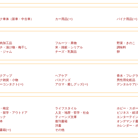
ク車体（新車・中古車）
カー用品(⇒)
バイク用品(⇒)
肉加工品
フルーツ・果物
野菜・きのこ
チ・漬け物・梅干し
米・雑穀・シリアル
調味料
・ジャム
チーズ・乳製品
卵
クアップ
ヘアケア
香水・フレグ
ク雑貨・小物
バスグッズ
男性用化粧品
ーコンタクト(⇒)
アロマ・癒しグッズ(⇒)
デンタルケア(⇒
・検定
ライフスタイル
ホビー・スポ
・留学・アウトドア
人文・地歴・哲学・社会
ビジネス・経
ック
ティーンズ文庫
エンターテイ
本
復刊書籍
オンデマンド
洋書
カレンダー・
書籍(⇒)
その他