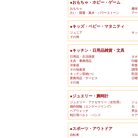
●おもちゃ・ホビー・ゲーム
おもちゃ
趣味
占い・開運・風水・パワーストーン
アー
●キッズ・ベビー・マタニティ
ジュニア
キッ
その他
●キッチン・日用品雑貨・文具
日用品・生活雑貨
タオ
文具・事務用品
印鑑
洋食器
和食
その他食器
調理
キッチン収納(⇒)
防災
業務用品・サービス
日曜
その他
●ジュエリー・腕時計
ジュエリー・アクセサリー（女性用）
ジュ
婚約指輪（エンゲージリング）
石・
ペアウォッチ
男女
時計用ベルト・バンド
ケア
●スポーツ・アウトドア
自転車
ゴル