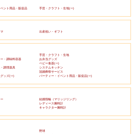
イベント用品・販促品
手芸・クラフト・生地(⇒)
ママ
出産祝い・ギフト
手芸・クラフト・生地
カー・調味料容器
お弁当グッズ
ベビー食器(⇒)
器・調理器具
システムキッチン
冠婚葬祭サービス
グッズ(⇒)
パーティー・イベント用品・販促品(⇒)
リー
結婚指輪（マリッジリング）
レディース腕時計
キャラクター腕時計
野球