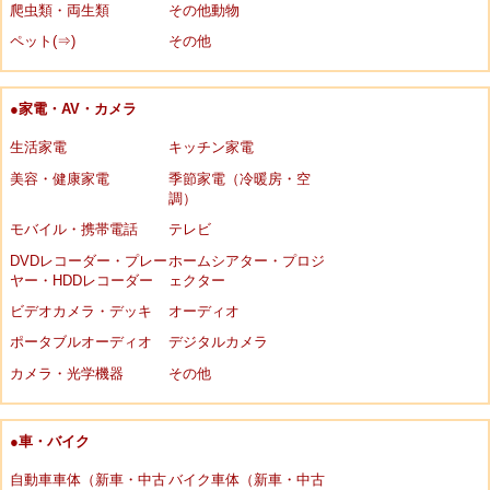
爬虫類・両生類
その他動物
ペット(⇒)
その他
●家電・AV・カメラ
生活家電
キッチン家電
美容・健康家電
季節家電（冷暖房・空
調）
モバイル・携帯電話
テレビ
DVDレコーダー・プレー
ホームシアター・プロジ
ヤー・HDDレコーダー
ェクター
ビデオカメラ・デッキ
オーディオ
ポータブルオーディオ
デジタルカメラ
カメラ・光学機器
その他
●車・バイク
自動車車体（新車・中古
バイク車体（新車・中古