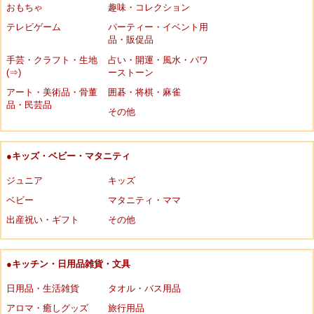
おもちゃ
趣味・コレクション
テレビゲーム
パーティー・イベント用
品・販促品
手芸・クラフト・生地
占い・開運・風水・パワ
(⇒)
ーストーン
アート・美術品・骨董
囲碁・将棋・麻雀
品・民芸品
その他
●キッズ・ベビー・マタニティ
ジュニア
キッズ
ベビー
マタニティ・ママ
出産祝い・ギフト
その他
●キッチン・日用品雑貨・文具
日用品・生活雑貨
タオル・バス用品
アロマ・癒しグッズ
旅行用品