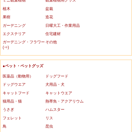
ミニ観葉植物
観葉植物用グッズ
植木
盆栽
果樹
造花
ガーデニング
日曜大工・作業用品
エクステリア
住宅建材
ガーデニング・フラワー
その他
(⇒)
●ペット・ペットグッズ
医薬品（動物用）
ドッグフード
ドッグウエア
犬用品・犬
キャットフード
キャットウエア
猫用品・猫
熱帯魚・アクアリウム
うさぎ
ハムスター
フェレット
リス
鳥
昆虫