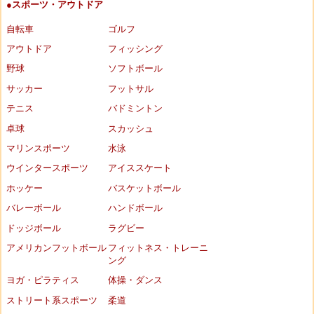
●スポーツ・アウトドア
自転車
ゴルフ
アウトドア
フィッシング
野球
ソフトボール
サッカー
フットサル
テニス
バドミントン
卓球
スカッシュ
マリンスポーツ
水泳
ウインタースポーツ
アイススケート
ホッケー
バスケットボール
バレーボール
ハンドボール
ドッジボール
ラグビー
アメリカンフットボール
フィットネス・トレーニ
ング
ヨガ・ピラティス
体操・ダンス
ストリート系スポーツ
柔道