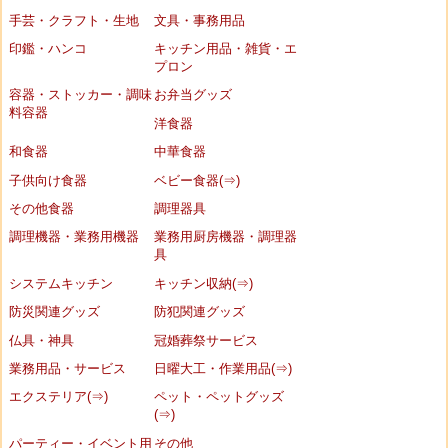
手芸・クラフト・生地
文具・事務用品
印鑑・ハンコ
キッチン用品・雑貨・エ
プロン
容器・ストッカー・調味
お弁当グッズ
料容器
洋食器
和食器
中華食器
子供向け食器
ベビー食器(⇒)
その他食器
調理器具
調理機器・業務用機器
業務用厨房機器・調理器
具
システムキッチン
キッチン収納(⇒)
防災関連グッズ
防犯関連グッズ
仏具・神具
冠婚葬祭サービス
業務用品・サービス
日曜大工・作業用品(⇒)
エクステリア(⇒)
ペット・ペットグッズ
(⇒)
パーティー・イベント用
その他