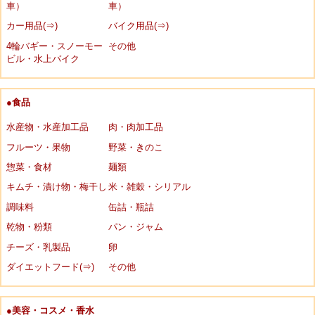
車）
車）
カー用品(⇒)
バイク用品(⇒)
4輪バギー・スノーモー
その他
ビル・水上バイク
●食品
水産物・水産加工品
肉・肉加工品
フルーツ・果物
野菜・きのこ
惣菜・食材
麺類
キムチ・漬け物・梅干し
米・雑穀・シリアル
調味料
缶詰・瓶詰
乾物・粉類
パン・ジャム
チーズ・乳製品
卵
ダイエットフード(⇒)
その他
●美容・コスメ・香水