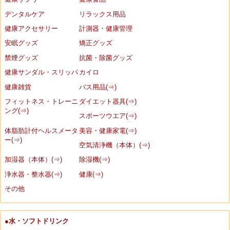
デンタルケア
リラックス用品
健康アクセサリー
計測器・健康管理
安眠グッズ
矯正グッズ
禁煙グッズ
抗菌・除菌グッズ
健康サンダル・スリッパ
カイロ
健康雑貨
バス用品(⇒)
フィットネス・トレーニ
ダイエット器具(⇒)
ング(⇒)
スポーツウエア(⇒)
体脂肪計付ヘルスメータ
美容・健康家電(⇒)
ー(⇒)
空気清浄機（本体）(⇒)
加湿器（本体）(⇒)
除湿機(⇒)
浄水器・整水器(⇒)
健康(⇒)
その他
●水・ソフトドリンク