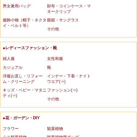
男女兼用バッグ
財布・コインケース・マ
ネークリップ
服飾小物（帽子・ネクタ
眼鏡・サングラス
イ・ベルト等）
その他
●レディースファッション・靴
婦人服
女性和服
カジュアル
靴
洋服お直し・リフォー
インナー・下着・ナイト
ム・クリーニング
ウエア(⇒)
キッズ・ベビー・マタニ
ファッション(⇒)
ティ(⇒)
その他
●花・ガーデン・DIY
フラワー
観葉植物