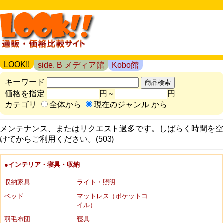
LOOK!!
side. B メディア館
Kobo館
キーワード
価格を指定
円～
円
カテゴリ
全体から
現在のジャンル から
メンテナンス、またはリクエスト過多です。しばらく時間を空
けてからご利用ください。(503)
●インテリア・寝具・収納
収納家具
ライト・照明
ベッド
マットレス（ポケットコ
イル）
羽毛布団
寝具