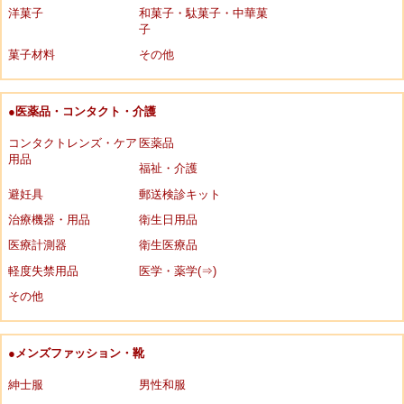
洋菓子
和菓子・駄菓子・中華菓
子
菓子材料
その他
●医薬品・コンタクト・介護
コンタクトレンズ・ケア
医薬品
用品
福祉・介護
避妊具
郵送検診キット
治療機器・用品
衛生日用品
医療計測器
衛生医療品
軽度失禁用品
医学・薬学(⇒)
その他
●メンズファッション・靴
紳士服
男性和服