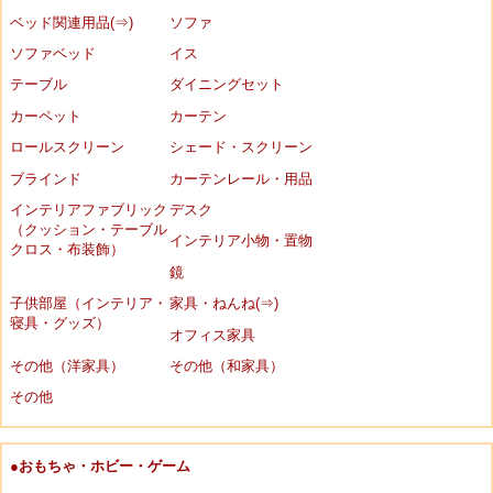
ベッド関連用品(⇒)
ソファ
ソファベッド
イス
テーブル
ダイニングセット
カーペット
カーテン
ロールスクリーン
シェード・スクリーン
ブラインド
カーテンレール・用品
インテリアファブリック
デスク
（クッション・テーブル
インテリア小物・置物
クロス・布装飾）
鏡
子供部屋（インテリア・
家具・ねんね(⇒)
寝具・グッズ）
オフィス家具
その他（洋家具）
その他（和家具）
その他
●おもちゃ・ホビー・ゲーム