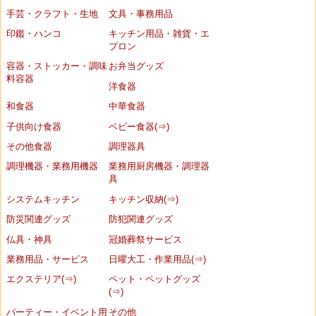
手芸・クラフト・生地
文具・事務用品
印鑑・ハンコ
キッチン用品・雑貨・エ
プロン
容器・ストッカー・調味
お弁当グッズ
料容器
洋食器
和食器
中華食器
子供向け食器
ベビー食器(⇒)
その他食器
調理器具
調理機器・業務用機器
業務用厨房機器・調理器
具
システムキッチン
キッチン収納(⇒)
防災関連グッズ
防犯関連グッズ
仏具・神具
冠婚葬祭サービス
業務用品・サービス
日曜大工・作業用品(⇒)
エクステリア(⇒)
ペット・ペットグッズ
(⇒)
パーティー・イベント用
その他