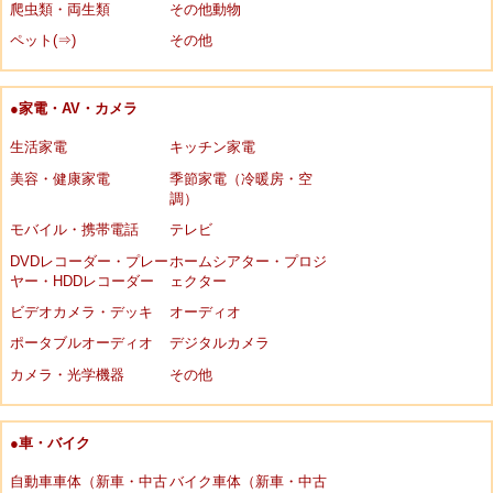
爬虫類・両生類
その他動物
ペット(⇒)
その他
●家電・AV・カメラ
生活家電
キッチン家電
美容・健康家電
季節家電（冷暖房・空
調）
モバイル・携帯電話
テレビ
DVDレコーダー・プレー
ホームシアター・プロジ
ヤー・HDDレコーダー
ェクター
ビデオカメラ・デッキ
オーディオ
ポータブルオーディオ
デジタルカメラ
カメラ・光学機器
その他
●車・バイク
自動車車体（新車・中古
バイク車体（新車・中古