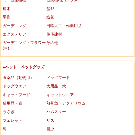
植木
盆栽
果樹
造花
ガーデニング
日曜大工・作業用品
エクステリア
住宅建材
ガーデニング・フラワー
その他
(⇒)
●ペット・ペットグッズ
医薬品（動物用）
ドッグフード
ドッグウエア
犬用品・犬
キャットフード
キャットウエア
猫用品・猫
熱帯魚・アクアリウム
うさぎ
ハムスター
フェレット
リス
鳥
昆虫