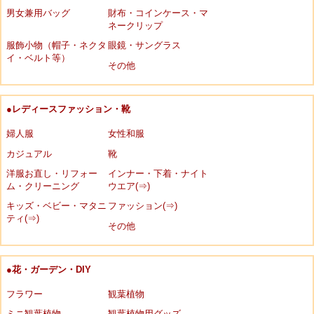
男女兼用バッグ
財布・コインケース・マ
ネークリップ
服飾小物（帽子・ネクタ
眼鏡・サングラス
イ・ベルト等）
その他
●レディースファッション・靴
婦人服
女性和服
カジュアル
靴
洋服お直し・リフォー
インナー・下着・ナイト
ム・クリーニング
ウエア(⇒)
キッズ・ベビー・マタニ
ファッション(⇒)
ティ(⇒)
その他
●花・ガーデン・DIY
フラワー
観葉植物
ミニ観葉植物
観葉植物用グッズ