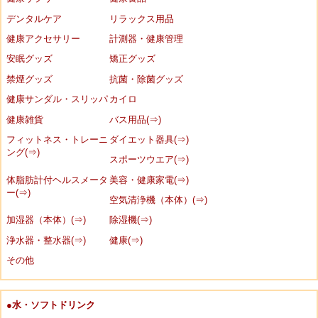
デンタルケア
リラックス用品
健康アクセサリー
計測器・健康管理
安眠グッズ
矯正グッズ
禁煙グッズ
抗菌・除菌グッズ
健康サンダル・スリッパ
カイロ
健康雑貨
バス用品(⇒)
フィットネス・トレーニ
ダイエット器具(⇒)
ング(⇒)
スポーツウエア(⇒)
体脂肪計付ヘルスメータ
美容・健康家電(⇒)
ー(⇒)
空気清浄機（本体）(⇒)
加湿器（本体）(⇒)
除湿機(⇒)
浄水器・整水器(⇒)
健康(⇒)
その他
●水・ソフトドリンク