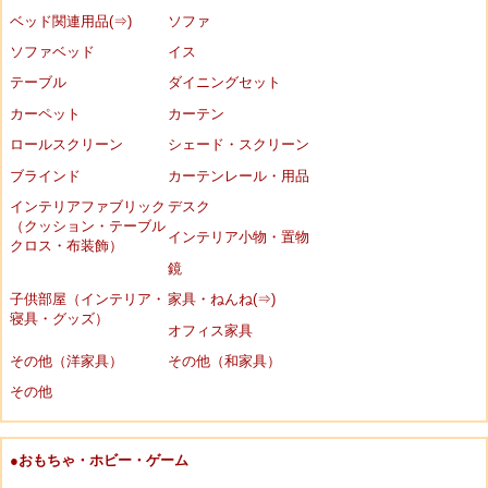
ベッド関連用品(⇒)
ソファ
ソファベッド
イス
テーブル
ダイニングセット
カーペット
カーテン
ロールスクリーン
シェード・スクリーン
ブラインド
カーテンレール・用品
インテリアファブリック
デスク
（クッション・テーブル
インテリア小物・置物
クロス・布装飾）
鏡
子供部屋（インテリア・
家具・ねんね(⇒)
寝具・グッズ）
オフィス家具
その他（洋家具）
その他（和家具）
その他
●おもちゃ・ホビー・ゲーム