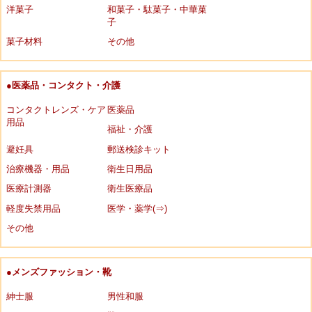
洋菓子
和菓子・駄菓子・中華菓
子
菓子材料
その他
●医薬品・コンタクト・介護
コンタクトレンズ・ケア
医薬品
用品
福祉・介護
避妊具
郵送検診キット
治療機器・用品
衛生日用品
医療計測器
衛生医療品
軽度失禁用品
医学・薬学(⇒)
その他
●メンズファッション・靴
紳士服
男性和服