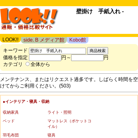
壁掛け 手紙入れ -
LOOK!!
side. B メディア館
Kobo館
キーワード
価格を指定
円～
円
カテゴリ
全体から
メンテナンス、またはリクエスト過多です。しばらく時間を空
けてからご利用ください。(503)
●インテリア・寝具・収納
収納家具
ライト・照明
ベッド
マットレス（ポケットコ
イル）
羽毛布団
寝具