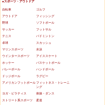
●スポーツ・アウトドア
自転車
ゴルフ
アウトドア
フィッシング
野球
ソフトボール
サッカー
フットサル
テニス
バドミントン
卓球
スカッシュ
マリンスポーツ
水泳
ウインタースポーツ
アイススケート
ホッケー
バスケットボール
バレーボール
ハンドボール
ドッジボール
ラグビー
アメリカンフットボール
フィットネス・トレーニ
ング
ヨガ・ピラティス
体操・ダンス
ストリート系スポーツ
柔道