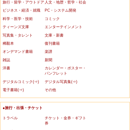
旅行・留学・アウトドア
人文・地歴・哲学・社会
ビジネス・経済・就職
PC・システム開発
科学・医学・技術
コミック
ティーンズ文庫
エンターテインメント
写真集・タレント
文庫・新書
稀覯本
復刊書籍
オンデマンド書籍
楽譜
雑誌
新聞
洋書
カレンダー・ポスター・
パンフレット
デジタルコミック(⇒)
デジタル写真集(⇒)
電子書籍(⇒)
その他
●旅行・出張・チケット
トラベル
チケット・金券・ギフト
券