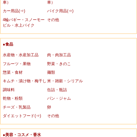
車）
車）
カー用品(⇒)
バイク用品(⇒)
4輪バギー・スノーモー
その他
ビル・水上バイク
●食品
水産物・水産加工品
肉・肉加工品
フルーツ・果物
野菜・きのこ
惣菜・食材
麺類
キムチ・漬け物・梅干し
米・雑穀・シリアル
調味料
缶詰・瓶詰
乾物・粉類
パン・ジャム
チーズ・乳製品
卵
ダイエットフード(⇒)
その他
●美容・コスメ・香水