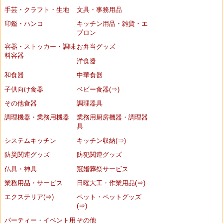
手芸・クラフト・生地
文具・事務用品
印鑑・ハンコ
キッチン用品・雑貨・エ
プロン
容器・ストッカー・調味
お弁当グッズ
料容器
洋食器
和食器
中華食器
子供向け食器
ベビー食器(⇒)
その他食器
調理器具
調理機器・業務用機器
業務用厨房機器・調理器
具
システムキッチン
キッチン収納(⇒)
防災関連グッズ
防犯関連グッズ
仏具・神具
冠婚葬祭サービス
業務用品・サービス
日曜大工・作業用品(⇒)
エクステリア(⇒)
ペット・ペットグッズ
(⇒)
パーティー・イベント用
その他