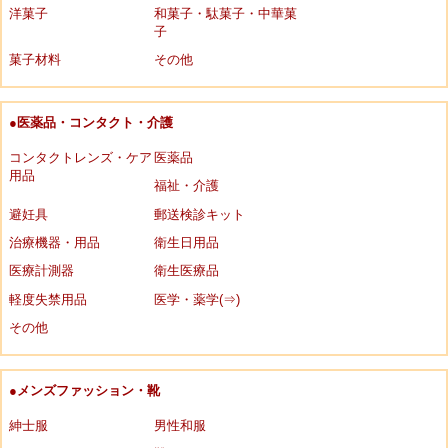
洋菓子
和菓子・駄菓子・中華菓
子
菓子材料
その他
●医薬品・コンタクト・介護
コンタクトレンズ・ケア
医薬品
用品
福祉・介護
避妊具
郵送検診キット
治療機器・用品
衛生日用品
医療計測器
衛生医療品
軽度失禁用品
医学・薬学(⇒)
その他
●メンズファッション・靴
紳士服
男性和服