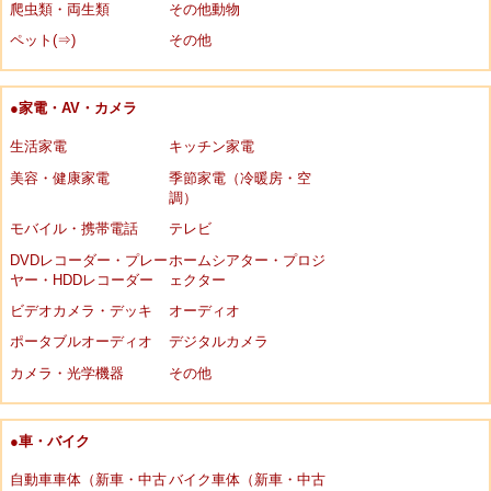
爬虫類・両生類
その他動物
ペット(⇒)
その他
●家電・AV・カメラ
生活家電
キッチン家電
美容・健康家電
季節家電（冷暖房・空
調）
モバイル・携帯電話
テレビ
DVDレコーダー・プレー
ホームシアター・プロジ
ヤー・HDDレコーダー
ェクター
ビデオカメラ・デッキ
オーディオ
ポータブルオーディオ
デジタルカメラ
カメラ・光学機器
その他
●車・バイク
自動車車体（新車・中古
バイク車体（新車・中古