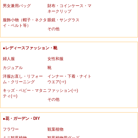
男女兼用バッグ
財布・コインケース・マ
ネークリップ
服飾小物（帽子・ネクタ
眼鏡・サングラス
イ・ベルト等）
その他
●レディースファッション・靴
婦人服
女性和服
カジュアル
靴
洋服お直し・リフォー
インナー・下着・ナイト
ム・クリーニング
ウエア(⇒)
キッズ・ベビー・マタニ
ファッション(⇒)
ティ(⇒)
その他
●花・ガーデン・DIY
フラワー
観葉植物
ミニ観葉植物
観葉植物用グッズ