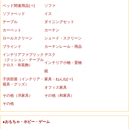
ベッド関連用品(⇒)
ソファ
ソファベッド
イス
テーブル
ダイニングセット
カーペット
カーテン
ロールスクリーン
シェード・スクリーン
ブラインド
カーテンレール・用品
インテリアファブリック
デスク
（クッション・テーブル
インテリア小物・置物
クロス・布装飾）
鏡
子供部屋（インテリア・
家具・ねんね(⇒)
寝具・グッズ）
オフィス家具
その他（洋家具）
その他（和家具）
その他
●おもちゃ・ホビー・ゲーム