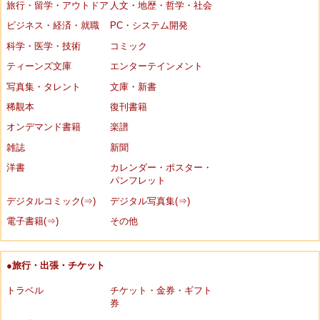
旅行・留学・アウトドア
人文・地歴・哲学・社会
ビジネス・経済・就職
PC・システム開発
科学・医学・技術
コミック
ティーンズ文庫
エンターテインメント
写真集・タレント
文庫・新書
稀覯本
復刊書籍
オンデマンド書籍
楽譜
雑誌
新聞
洋書
カレンダー・ポスター・
パンフレット
デジタルコミック(⇒)
デジタル写真集(⇒)
電子書籍(⇒)
その他
●旅行・出張・チケット
トラベル
チケット・金券・ギフト
券