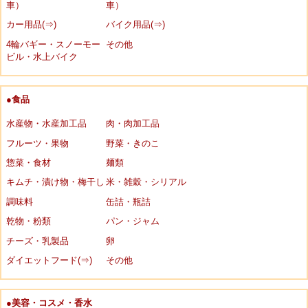
車）
車）
カー用品(⇒)
バイク用品(⇒)
4輪バギー・スノーモー
その他
ビル・水上バイク
●食品
水産物・水産加工品
肉・肉加工品
フルーツ・果物
野菜・きのこ
惣菜・食材
麺類
キムチ・漬け物・梅干し
米・雑穀・シリアル
調味料
缶詰・瓶詰
乾物・粉類
パン・ジャム
チーズ・乳製品
卵
ダイエットフード(⇒)
その他
●美容・コスメ・香水