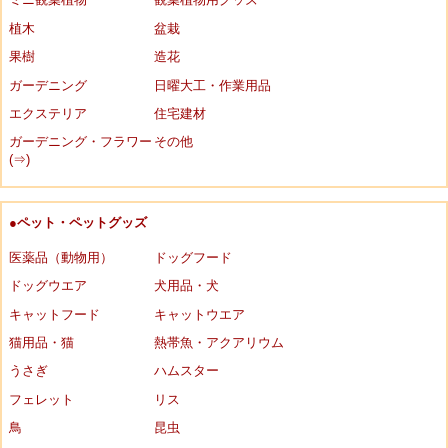
植木
盆栽
果樹
造花
ガーデニング
日曜大工・作業用品
エクステリア
住宅建材
ガーデニング・フラワー
その他
(⇒)
●ペット・ペットグッズ
医薬品（動物用）
ドッグフード
ドッグウエア
犬用品・犬
キャットフード
キャットウエア
猫用品・猫
熱帯魚・アクアリウム
うさぎ
ハムスター
フェレット
リス
鳥
昆虫