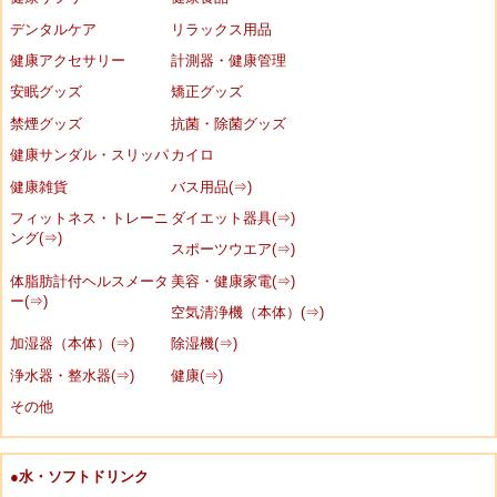
デンタルケア
リラックス用品
健康アクセサリー
計測器・健康管理
安眠グッズ
矯正グッズ
禁煙グッズ
抗菌・除菌グッズ
健康サンダル・スリッパ
カイロ
健康雑貨
バス用品(⇒)
フィットネス・トレーニ
ダイエット器具(⇒)
ング(⇒)
スポーツウエア(⇒)
体脂肪計付ヘルスメータ
美容・健康家電(⇒)
ー(⇒)
空気清浄機（本体）(⇒)
加湿器（本体）(⇒)
除湿機(⇒)
浄水器・整水器(⇒)
健康(⇒)
その他
●水・ソフトドリンク