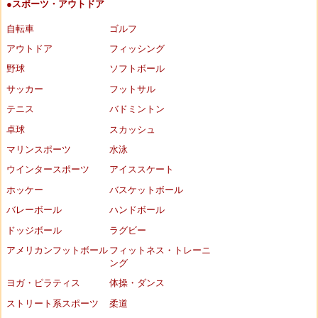
●スポーツ・アウトドア
自転車
ゴルフ
アウトドア
フィッシング
野球
ソフトボール
サッカー
フットサル
テニス
バドミントン
卓球
スカッシュ
マリンスポーツ
水泳
ウインタースポーツ
アイススケート
ホッケー
バスケットボール
バレーボール
ハンドボール
ドッジボール
ラグビー
アメリカンフットボール
フィットネス・トレーニ
ング
ヨガ・ピラティス
体操・ダンス
ストリート系スポーツ
柔道