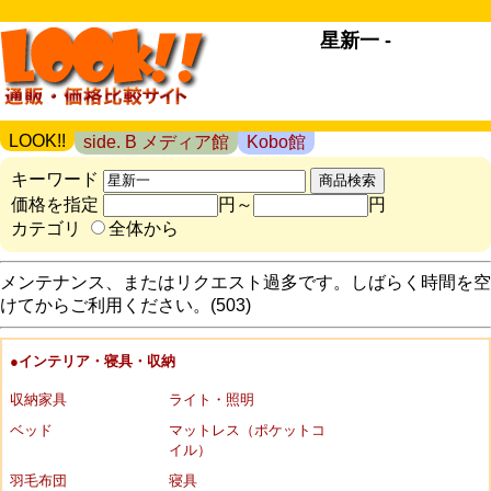
星新一 -
LOOK!!
side. B メディア館
Kobo館
キーワード
価格を指定
円～
円
カテゴリ
全体から
メンテナンス、またはリクエスト過多です。しばらく時間を空
けてからご利用ください。(503)
●インテリア・寝具・収納
収納家具
ライト・照明
ベッド
マットレス（ポケットコ
イル）
羽毛布団
寝具