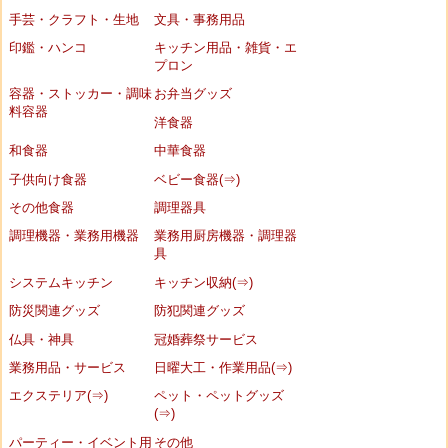
手芸・クラフト・生地
文具・事務用品
印鑑・ハンコ
キッチン用品・雑貨・エ
プロン
容器・ストッカー・調味
お弁当グッズ
料容器
洋食器
和食器
中華食器
子供向け食器
ベビー食器(⇒)
その他食器
調理器具
調理機器・業務用機器
業務用厨房機器・調理器
具
システムキッチン
キッチン収納(⇒)
防災関連グッズ
防犯関連グッズ
仏具・神具
冠婚葬祭サービス
業務用品・サービス
日曜大工・作業用品(⇒)
エクステリア(⇒)
ペット・ペットグッズ
(⇒)
パーティー・イベント用
その他