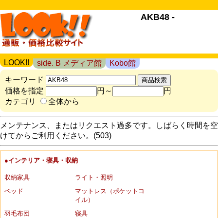
AKB48 -
LOOK!!
side. B メディア館
Kobo館
キーワード
価格を指定
円～
円
カテゴリ
全体から
メンテナンス、またはリクエスト過多です。しばらく時間を空
けてからご利用ください。(503)
●インテリア・寝具・収納
収納家具
ライト・照明
ベッド
マットレス（ポケットコ
イル）
羽毛布団
寝具