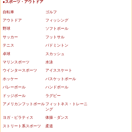
●スポーツ・アウトドア
自転車
ゴルフ
アウトドア
フィッシング
野球
ソフトボール
サッカー
フットサル
テニス
バドミントン
卓球
スカッシュ
マリンスポーツ
水泳
ウインタースポーツ
アイススケート
ホッケー
バスケットボール
バレーボール
ハンドボール
ドッジボール
ラグビー
アメリカンフットボール
フィットネス・トレーニ
ング
ヨガ・ピラティス
体操・ダンス
ストリート系スポーツ
柔道