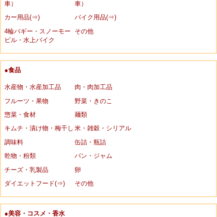
車）
車）
カー用品(⇒)
バイク用品(⇒)
4輪バギー・スノーモー
その他
ビル・水上バイク
●食品
水産物・水産加工品
肉・肉加工品
フルーツ・果物
野菜・きのこ
惣菜・食材
麺類
キムチ・漬け物・梅干し
米・雑穀・シリアル
調味料
缶詰・瓶詰
乾物・粉類
パン・ジャム
チーズ・乳製品
卵
ダイエットフード(⇒)
その他
●美容・コスメ・香水