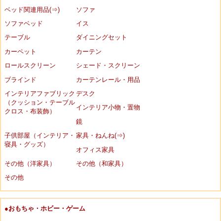
ベッド関連用品(⇒)
ソファ
ソファベッド
イス
テーブル
ダイニングセット
カーペット
カーテン
ロールスクリーン
シェード・スクリーン
ブラインド
カーテンレール・用品
インテリアファブリック
デスク
（クッション・テーブル
インテリア小物・置物
クロス・布装飾）
鏡
子供部屋（インテリア・
家具・ねんね(⇒)
寝具・グッズ）
オフィス家具
その他（洋家具）
その他（和家具）
その他
●おもちゃ・ホビー・ゲーム