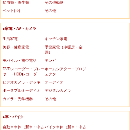
爬虫類・両生類
その他動物
ペット(⇒)
その他
●家電・AV・カメラ
生活家電
キッチン家電
美容・健康家電
季節家電（冷暖房・空
調）
モバイル・携帯電話
テレビ
DVDレコーダー・プレー
ホームシアター・プロジ
ヤー・HDDレコーダー
ェクター
ビデオカメラ・デッキ
オーディオ
ポータブルオーディオ
デジタルカメラ
カメラ・光学機器
その他
●車・バイク
自動車車体（新車・中古
バイク車体（新車・中古