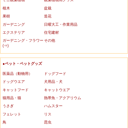
植木
盆栽
果樹
造花
ガーデニング
日曜大工・作業用品
エクステリア
住宅建材
ガーデニング・フラワー
その他
(⇒)
●ペット・ペットグッズ
医薬品（動物用）
ドッグフード
ドッグウエア
犬用品・犬
キャットフード
キャットウエア
猫用品・猫
熱帯魚・アクアリウム
うさぎ
ハムスター
フェレット
リス
鳥
昆虫