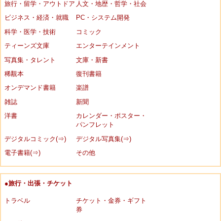
旅行・留学・アウトドア
人文・地歴・哲学・社会
ビジネス・経済・就職
PC・システム開発
科学・医学・技術
コミック
ティーンズ文庫
エンターテインメント
写真集・タレント
文庫・新書
稀覯本
復刊書籍
オンデマンド書籍
楽譜
雑誌
新聞
洋書
カレンダー・ポスター・
パンフレット
デジタルコミック(⇒)
デジタル写真集(⇒)
電子書籍(⇒)
その他
●旅行・出張・チケット
トラベル
チケット・金券・ギフト
券