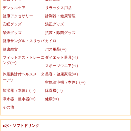
デンタルケア
リラックス用品
健康アクセサリー
計測器・健康管理
安眠グッズ
矯正グッズ
禁煙グッズ
抗菌・除菌グッズ
健康サンダル・スリッパ
カイロ
健康雑貨
バス用品(⇒)
フィットネス・トレーニ
ダイエット器具(⇒)
ング(⇒)
スポーツウエア(⇒)
体脂肪計付ヘルスメータ
美容・健康家電(⇒)
ー(⇒)
空気清浄機（本体）(⇒)
加湿器（本体）(⇒)
除湿機(⇒)
浄水器・整水器(⇒)
健康(⇒)
その他
●水・ソフトドリンク