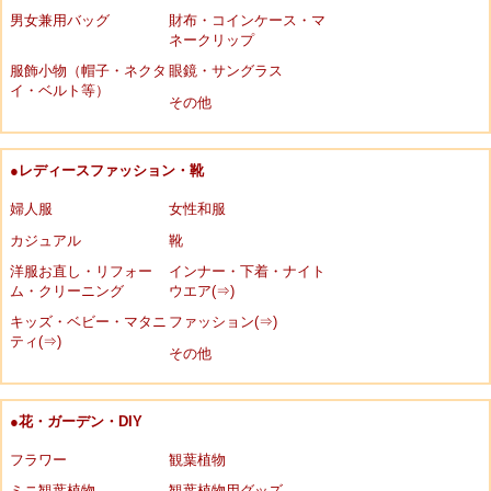
男女兼用バッグ
財布・コインケース・マ
ネークリップ
服飾小物（帽子・ネクタ
眼鏡・サングラス
イ・ベルト等）
その他
●レディースファッション・靴
婦人服
女性和服
カジュアル
靴
洋服お直し・リフォー
インナー・下着・ナイト
ム・クリーニング
ウエア(⇒)
キッズ・ベビー・マタニ
ファッション(⇒)
ティ(⇒)
その他
●花・ガーデン・DIY
フラワー
観葉植物
ミニ観葉植物
観葉植物用グッズ