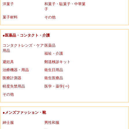
洋菓子
和菓子・駄菓子・中華菓
子
菓子材料
その他
●医薬品・コンタクト・介護
コンタクトレンズ・ケア
医薬品
用品
福祉・介護
避妊具
郵送検診キット
治療機器・用品
衛生日用品
医療計測器
衛生医療品
軽度失禁用品
医学・薬学(⇒)
その他
●メンズファッション・靴
紳士服
男性和服