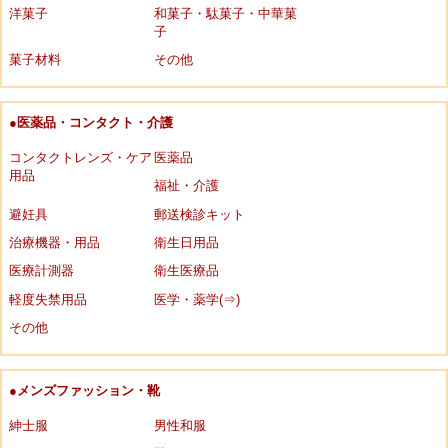
洋菓子
和菓子・駄菓子・中華菓
子
菓子材料
その他
●医薬品・コンタクト・介護
コンタクトレンズ・ケア
医薬品
用品
福祉・介護
避妊具
郵送検診キット
治療機器・用品
衛生日用品
医療計測器
衛生医療品
軽度失禁用品
医学・薬学(⇒)
その他
●メンズファッション・靴
紳士服
男性和服