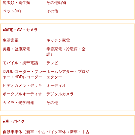
爬虫類・両生類
その他動物
ペット(⇒)
その他
●家電・AV・カメラ
生活家電
キッチン家電
美容・健康家電
季節家電（冷暖房・空
調）
モバイル・携帯電話
テレビ
DVDレコーダー・プレー
ホームシアター・プロジ
ヤー・HDDレコーダー
ェクター
ビデオカメラ・デッキ
オーディオ
ポータブルオーディオ
デジタルカメラ
カメラ・光学機器
その他
●車・バイク
自動車車体（新車・中古
バイク車体（新車・中古