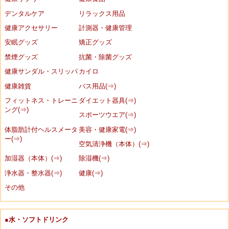
デンタルケア
リラックス用品
健康アクセサリー
計測器・健康管理
安眠グッズ
矯正グッズ
禁煙グッズ
抗菌・除菌グッズ
健康サンダル・スリッパ
カイロ
健康雑貨
バス用品(⇒)
フィットネス・トレーニ
ダイエット器具(⇒)
ング(⇒)
スポーツウエア(⇒)
体脂肪計付ヘルスメータ
美容・健康家電(⇒)
ー(⇒)
空気清浄機（本体）(⇒)
加湿器（本体）(⇒)
除湿機(⇒)
浄水器・整水器(⇒)
健康(⇒)
その他
●水・ソフトドリンク