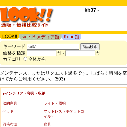
kb37 -
LOOK!!
side. B メディア館
Kobo館
キーワード
価格を指定
円～
円
カテゴリ
全体から
メンテナンス、またはリクエスト過多です。しばらく時間を空
けてからご利用ください。(503)
●インテリア・寝具・収納
収納家具
ライト・照明
ベッド
マットレス（ポケットコ
イル）
羽毛布団
寝具