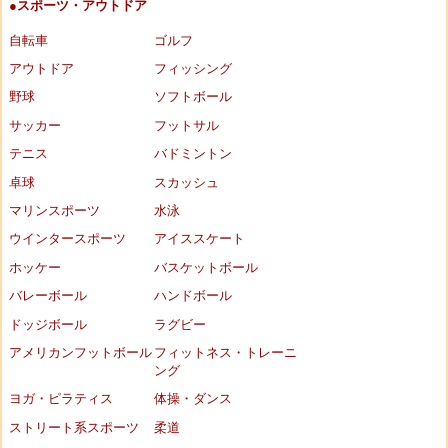
●スポーツ・アウトドア
自転車
ゴルフ
アウトドア
フィッシング
野球
ソフトボール
サッカー
フットサル
テニス
バドミントン
卓球
スカッシュ
マリンスポーツ
水泳
ウインタースポーツ
アイススケート
ホッケー
バスケットボール
バレーボール
ハンドボール
ドッジボール
ラグビー
アメリカンフットボール
フィットネス・トレーニ
ング
ヨガ・ピラティス
体操・ダンス
ストリート系スポーツ
柔道