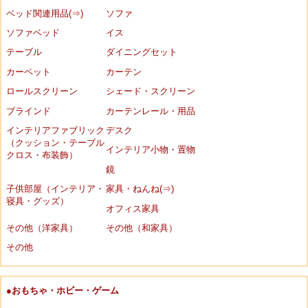
ベッド関連用品(⇒)
ソファ
ソファベッド
イス
テーブル
ダイニングセット
カーペット
カーテン
ロールスクリーン
シェード・スクリーン
ブラインド
カーテンレール・用品
インテリアファブリック
デスク
（クッション・テーブル
インテリア小物・置物
クロス・布装飾）
鏡
子供部屋（インテリア・
家具・ねんね(⇒)
寝具・グッズ）
オフィス家具
その他（洋家具）
その他（和家具）
その他
●おもちゃ・ホビー・ゲーム