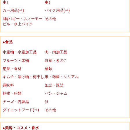
車）
車）
カー用品(⇒)
バイク用品(⇒)
4輪バギー・スノーモー
その他
ビル・水上バイク
●食品
水産物・水産加工品
肉・肉加工品
フルーツ・果物
野菜・きのこ
惣菜・食材
麺類
キムチ・漬け物・梅干し
米・雑穀・シリアル
調味料
缶詰・瓶詰
乾物・粉類
パン・ジャム
チーズ・乳製品
卵
ダイエットフード(⇒)
その他
●美容・コスメ・香水