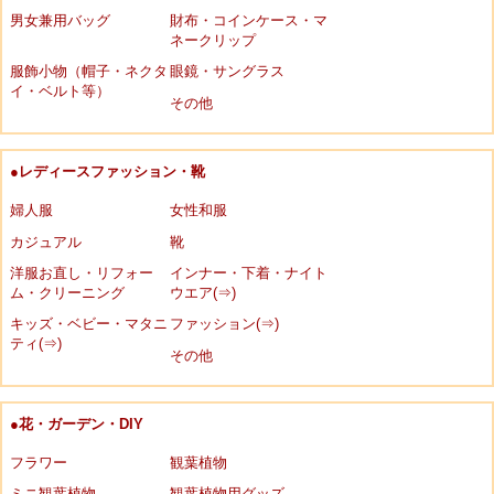
男女兼用バッグ
財布・コインケース・マ
ネークリップ
服飾小物（帽子・ネクタ
眼鏡・サングラス
イ・ベルト等）
その他
●レディースファッション・靴
婦人服
女性和服
カジュアル
靴
洋服お直し・リフォー
インナー・下着・ナイト
ム・クリーニング
ウエア(⇒)
キッズ・ベビー・マタニ
ファッション(⇒)
ティ(⇒)
その他
●花・ガーデン・DIY
フラワー
観葉植物
ミニ観葉植物
観葉植物用グッズ