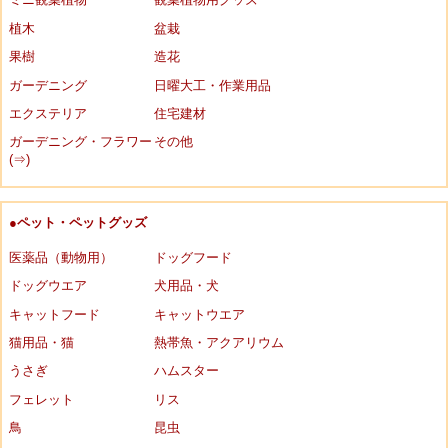
植木
盆栽
果樹
造花
ガーデニング
日曜大工・作業用品
エクステリア
住宅建材
ガーデニング・フラワー
その他
(⇒)
●ペット・ペットグッズ
医薬品（動物用）
ドッグフード
ドッグウエア
犬用品・犬
キャットフード
キャットウエア
猫用品・猫
熱帯魚・アクアリウム
うさぎ
ハムスター
フェレット
リス
鳥
昆虫