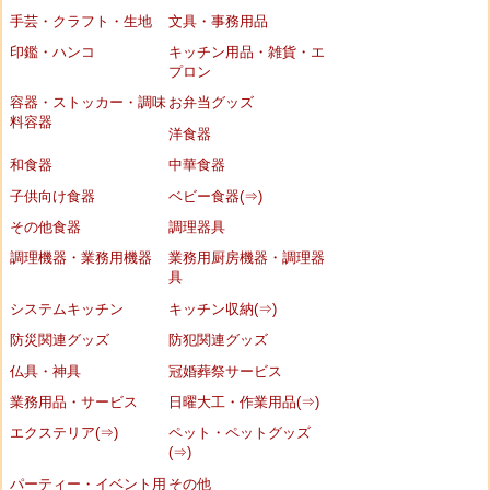
手芸・クラフト・生地
文具・事務用品
印鑑・ハンコ
キッチン用品・雑貨・エ
プロン
容器・ストッカー・調味
お弁当グッズ
料容器
洋食器
和食器
中華食器
子供向け食器
ベビー食器(⇒)
その他食器
調理器具
調理機器・業務用機器
業務用厨房機器・調理器
具
システムキッチン
キッチン収納(⇒)
防災関連グッズ
防犯関連グッズ
仏具・神具
冠婚葬祭サービス
業務用品・サービス
日曜大工・作業用品(⇒)
エクステリア(⇒)
ペット・ペットグッズ
(⇒)
パーティー・イベント用
その他