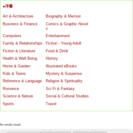
●洋書
Art & Architecture
Biography & Memoir
Business & Finance
Comics & Graphic Novel
s
Computers
Entertainment
Family & Relationships
Fiction - Young Adult
Fiction & Literature
Food & Drink
Health & Well Being
History
Home & Garden
Illustrated eBooks
Kids & Teens
Mystery & Suspense
Reference & Language
Religion & Spirituality
Romance
Sci Fi & Fantasy
Science & Nature
Social & Cultural Studies
Sports
Travel
No results found