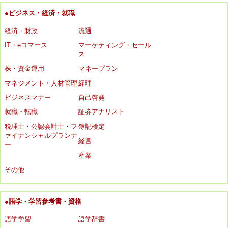
●ビジネス・経済・就職
経済・財政
流通
IT・eコマース
マーケティング・セール
ス
株・資金運用
マネープラン
マネジメント・人材管理
経理
ビジネスマナー
自己啓発
就職・転職
証券アナリスト
税理士・公認会計士・フ
簿記検定
ァイナンシャルプランナ
経営
ー
産業
その他
●語学・学習参考書・資格
語学学習
語学辞書