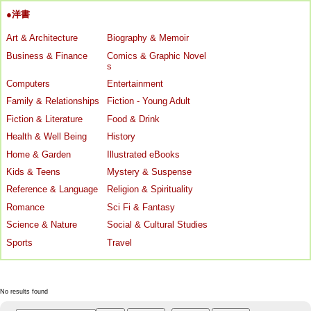
●洋書
Art & Architecture
Biography & Memoir
Business & Finance
Comics & Graphic Novel
s
Computers
Entertainment
Family & Relationships
Fiction - Young Adult
Fiction & Literature
Food & Drink
Health & Well Being
History
Home & Garden
Illustrated eBooks
Kids & Teens
Mystery & Suspense
Reference & Language
Religion & Spirituality
Romance
Sci Fi & Fantasy
Science & Nature
Social & Cultural Studies
Sports
Travel
No results found