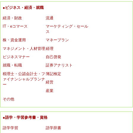
●ビジネス・経済・就職
経済・財政
流通
IT・eコマース
マーケティング・セール
ス
株・資金運用
マネープラン
マネジメント・人材管理
経理
ビジネスマナー
自己啓発
就職・転職
証券アナリスト
税理士・公認会計士・フ
簿記検定
ァイナンシャルプランナ
経営
ー
産業
その他
●語学・学習参考書・資格
語学学習
語学辞書