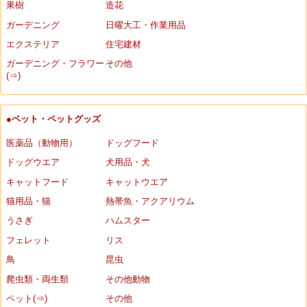
果樹
造花
ガーデニング
日曜大工・作業用品
エクステリア
住宅建材
ガーデニング・フラワー
その他
(⇒)
●ペット・ペットグッズ
医薬品（動物用）
ドッグフード
ドッグウエア
犬用品・犬
キャットフード
キャットウエア
猫用品・猫
熱帯魚・アクアリウム
うさぎ
ハムスター
フェレット
リス
鳥
昆虫
爬虫類・両生類
その他動物
ペット(⇒)
その他