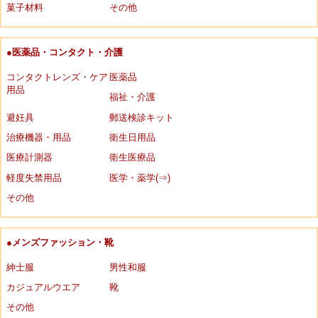
菓子材料
その他
●医薬品・コンタクト・介護
コンタクトレンズ・ケア
医薬品
用品
福祉・介護
避妊具
郵送検診キット
治療機器・用品
衛生日用品
医療計測器
衛生医療品
軽度失禁用品
医学・薬学(⇒)
その他
●メンズファッション・靴
紳士服
男性和服
カジュアルウエア
靴
その他