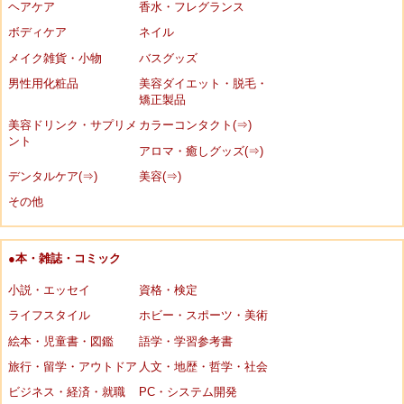
ヘアケア
香水・フレグランス
ボディケア
ネイル
メイク雑貨・小物
バスグッズ
男性用化粧品
美容ダイエット・脱毛・
矯正製品
美容ドリンク・サプリメ
カラーコンタクト(⇒)
ント
アロマ・癒しグッズ(⇒)
デンタルケア(⇒)
美容(⇒)
その他
●本・雑誌・コミック
小説・エッセイ
資格・検定
ライフスタイル
ホビー・スポーツ・美術
絵本・児童書・図鑑
語学・学習参考書
旅行・留学・アウトドア
人文・地歴・哲学・社会
ビジネス・経済・就職
PC・システム開発