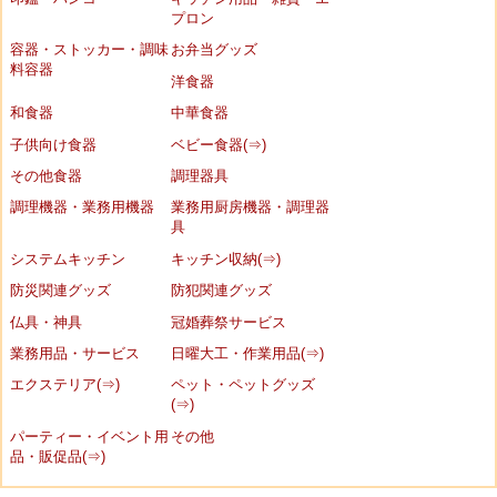
プロン
容器・ストッカー・調味
お弁当グッズ
料容器
洋食器
和食器
中華食器
子供向け食器
ベビー食器(⇒)
その他食器
調理器具
調理機器・業務用機器
業務用厨房機器・調理器
具
システムキッチン
キッチン収納(⇒)
防災関連グッズ
防犯関連グッズ
仏具・神具
冠婚葬祭サービス
業務用品・サービス
日曜大工・作業用品(⇒)
エクステリア(⇒)
ペット・ペットグッズ
(⇒)
パーティー・イベント用
その他
品・販促品(⇒)