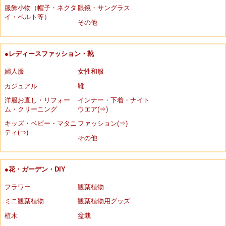
服飾小物（帽子・ネクタ
眼鏡・サングラス
イ・ベルト等）
その他
●レディースファッション・靴
婦人服
女性和服
カジュアル
靴
洋服お直し・リフォー
インナー・下着・ナイト
ム・クリーニング
ウエア(⇒)
キッズ・ベビー・マタニ
ファッション(⇒)
ティ(⇒)
その他
●花・ガーデン・DIY
フラワー
観葉植物
ミニ観葉植物
観葉植物用グッズ
植木
盆栽