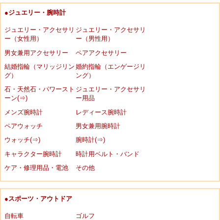
●ジュエリー・腕時計
ジュエリー・アクセサリ
ジュエリー・アクセサリ
ー（女性用）
ー（男性用）
男女兼用アクセサリー
ペアアクセサリー
結婚指輪（マリッジリン
婚約指輪（エンゲージリ
グ）
ング）
石・天然石・パワースト
ジュエリー・アクセサリ
ーン(⇒)
ー用品
メンズ腕時計
レディース腕時計
ペアウォッチ
男女兼用腕時計
ウォッチ(⇒)
腕時計(⇒)
キャラクター腕時計
時計用ベルト・バンド
ケア・修理用品・電池
その他
●スポーツ・アウトドア
自転車
ゴルフ