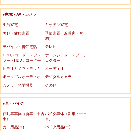
●家電・AV・カメラ
生活家電
キッチン家電
美容・健康家電
季節家電（冷暖房・空
調）
モバイル・携帯電話
テレビ
DVDレコーダー・プレー
ホームシアター・プロジ
ヤー・HDDレコーダー
ェクター
ビデオカメラ・デッキ
オーディオ
ポータブルオーディオ
デジタルカメラ
カメラ・光学機器
その他
●車・バイク
自動車車体（新車・中古
バイク車体（新車・中古
車）
車）
カー用品(⇒)
バイク用品(⇒)