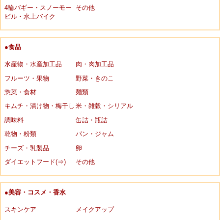
4輪バギー・スノーモー
その他
ビル・水上バイク
●食品
水産物・水産加工品
肉・肉加工品
フルーツ・果物
野菜・きのこ
惣菜・食材
麺類
キムチ・漬け物・梅干し
米・雑穀・シリアル
調味料
缶詰・瓶詰
乾物・粉類
パン・ジャム
チーズ・乳製品
卵
ダイエットフード(⇒)
その他
●美容・コスメ・香水
スキンケア
メイクアップ