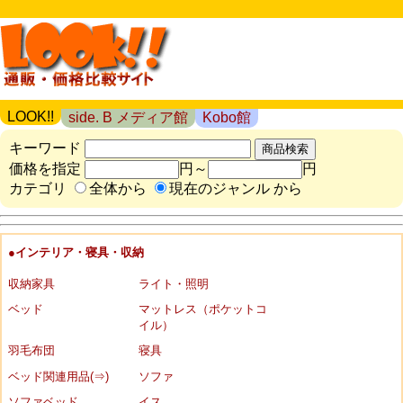
LOOK!!
side. B メディア館
Kobo館
キーワード
価格を指定
円～
円
カテゴリ
全体から
現在のジャンル から
●インテリア・寝具・収納
収納家具
ライト・照明
ベッド
マットレス（ポケットコ
イル）
羽毛布団
寝具
ベッド関連用品(⇒)
ソファ
ソファベッド
イス