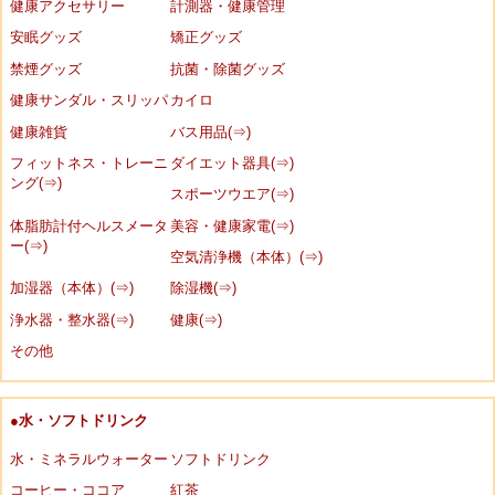
健康アクセサリー
計測器・健康管理
安眠グッズ
矯正グッズ
禁煙グッズ
抗菌・除菌グッズ
健康サンダル・スリッパ
カイロ
健康雑貨
バス用品(⇒)
フィットネス・トレーニ
ダイエット器具(⇒)
ング(⇒)
スポーツウエア(⇒)
体脂肪計付ヘルスメータ
美容・健康家電(⇒)
ー(⇒)
空気清浄機（本体）(⇒)
加湿器（本体）(⇒)
除湿機(⇒)
浄水器・整水器(⇒)
健康(⇒)
その他
●水・ソフトドリンク
水・ミネラルウォーター
ソフトドリンク
コーヒー・ココア
紅茶