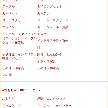
テーブル
ダイニングセット
カーペット
カーテン
ロールスクリーン
シェード・スクリーン
ブラインド
カーテンレール・用品
インテリアファブリック
デスク
（クッション・テーブル
インテリア小物・置物
クロス・布装飾）
鏡
子供部屋（インテリア・
家具・ねんね(⇒)
寝具・グッズ）
オフィス家具
その他（洋家具）
その他（和家具）
その他
●おもちゃ・ホビー・ゲーム
おもちゃ
趣味・コレクション
テレビゲーム
パーティー・イベント用