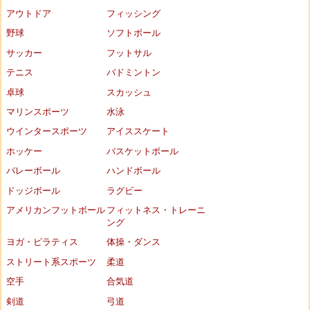
アウトドア
フィッシング
野球
ソフトボール
サッカー
フットサル
テニス
バドミントン
卓球
スカッシュ
マリンスポーツ
水泳
ウインタースポーツ
アイススケート
ホッケー
バスケットボール
バレーボール
ハンドボール
ドッジボール
ラグビー
アメリカンフットボール
フィットネス・トレーニ
ング
ヨガ・ピラティス
体操・ダンス
ストリート系スポーツ
柔道
空手
合気道
剣道
弓道