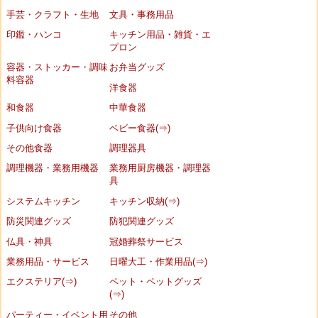
手芸・クラフト・生地
文具・事務用品
印鑑・ハンコ
キッチン用品・雑貨・エ
プロン
容器・ストッカー・調味
お弁当グッズ
料容器
洋食器
和食器
中華食器
子供向け食器
ベビー食器(⇒)
その他食器
調理器具
調理機器・業務用機器
業務用厨房機器・調理器
具
システムキッチン
キッチン収納(⇒)
防災関連グッズ
防犯関連グッズ
仏具・神具
冠婚葬祭サービス
業務用品・サービス
日曜大工・作業用品(⇒)
エクステリア(⇒)
ペット・ペットグッズ
(⇒)
パーティー・イベント用
その他