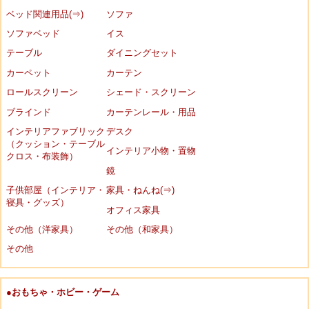
ベッド関連用品(⇒)
ソファ
ソファベッド
イス
テーブル
ダイニングセット
カーペット
カーテン
ロールスクリーン
シェード・スクリーン
ブラインド
カーテンレール・用品
インテリアファブリック
デスク
（クッション・テーブル
インテリア小物・置物
クロス・布装飾）
鏡
子供部屋（インテリア・
家具・ねんね(⇒)
寝具・グッズ）
オフィス家具
その他（洋家具）
その他（和家具）
その他
●おもちゃ・ホビー・ゲーム