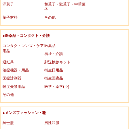
洋菓子
和菓子・駄菓子・中華菓
子
菓子材料
その他
●医薬品・コンタクト・介護
コンタクトレンズ・ケア
医薬品
用品
福祉・介護
避妊具
郵送検診キット
治療機器・用品
衛生日用品
医療計測器
衛生医療品
軽度失禁用品
医学・薬学(⇒)
その他
●メンズファッション・靴
紳士服
男性和服