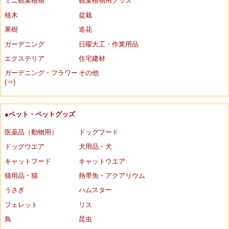
ミニ観葉植物
観葉植物用グッズ
植木
盆栽
果樹
造花
ガーデニング
日曜大工・作業用品
エクステリア
住宅建材
ガーデニング・フラワー
その他
(⇒)
●ペット・ペットグッズ
医薬品（動物用）
ドッグフード
ドッグウエア
犬用品・犬
キャットフード
キャットウエア
猫用品・猫
熱帯魚・アクアリウム
うさぎ
ハムスター
フェレット
リス
鳥
昆虫