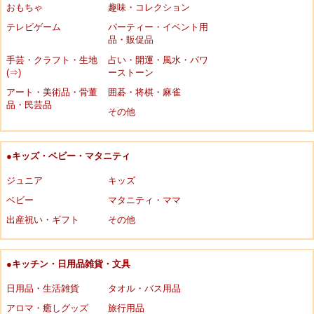
おもちゃ
趣味・コレクション
テレビゲーム
パーティー・イベント用
品・販促品
手芸・クラフト・生地
占い・開運・風水・パワ
(⇒)
ーストーン
アート・美術品・骨董
囲碁・将棋・麻雀
品・民芸品
その他
●キッズ・ベビー・マタニティ
ジュニア
キッズ
ベビー
マタニティ・ママ
出産祝い・ギフト
その他
●キッチン・日用品雑貨・文具
日用品・生活雑貨
タオル・バス用品
アロマ・癒しグッズ
旅行用品