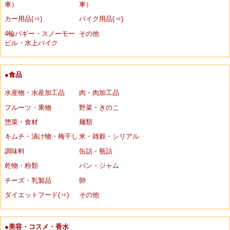
車）
車）
カー用品(⇒)
バイク用品(⇒)
4輪バギー・スノーモー
その他
ビル・水上バイク
●食品
水産物・水産加工品
肉・肉加工品
フルーツ・果物
野菜・きのこ
惣菜・食材
麺類
キムチ・漬け物・梅干し
米・雑穀・シリアル
調味料
缶詰・瓶詰
乾物・粉類
パン・ジャム
チーズ・乳製品
卵
ダイエットフード(⇒)
その他
●美容・コスメ・香水