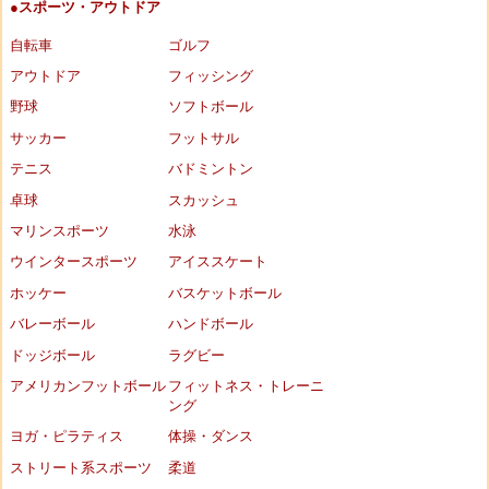
●スポーツ・アウトドア
自転車
ゴルフ
アウトドア
フィッシング
野球
ソフトボール
サッカー
フットサル
テニス
バドミントン
卓球
スカッシュ
マリンスポーツ
水泳
ウインタースポーツ
アイススケート
ホッケー
バスケットボール
バレーボール
ハンドボール
ドッジボール
ラグビー
アメリカンフットボール
フィットネス・トレーニ
ング
ヨガ・ピラティス
体操・ダンス
ストリート系スポーツ
柔道