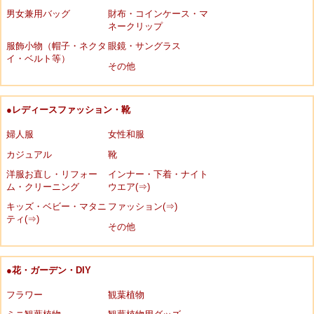
男女兼用バッグ
財布・コインケース・マ
ネークリップ
服飾小物（帽子・ネクタ
眼鏡・サングラス
イ・ベルト等）
その他
●レディースファッション・靴
婦人服
女性和服
カジュアル
靴
洋服お直し・リフォー
インナー・下着・ナイト
ム・クリーニング
ウエア(⇒)
キッズ・ベビー・マタニ
ファッション(⇒)
ティ(⇒)
その他
●花・ガーデン・DIY
フラワー
観葉植物