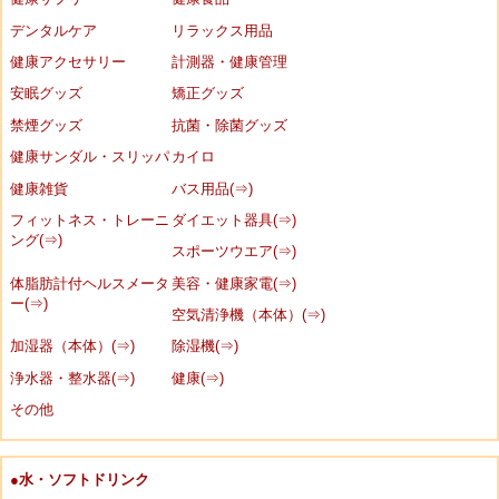
デンタルケア
リラックス用品
健康アクセサリー
計測器・健康管理
安眠グッズ
矯正グッズ
禁煙グッズ
抗菌・除菌グッズ
健康サンダル・スリッパ
カイロ
健康雑貨
バス用品(⇒)
フィットネス・トレーニ
ダイエット器具(⇒)
ング(⇒)
スポーツウエア(⇒)
体脂肪計付ヘルスメータ
美容・健康家電(⇒)
ー(⇒)
空気清浄機（本体）(⇒)
加湿器（本体）(⇒)
除湿機(⇒)
浄水器・整水器(⇒)
健康(⇒)
その他
●水・ソフトドリンク