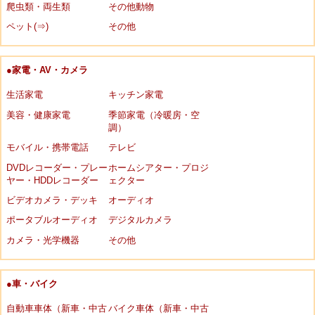
爬虫類・両生類
その他動物
ペット(⇒)
その他
●家電・AV・カメラ
生活家電
キッチン家電
美容・健康家電
季節家電（冷暖房・空
調）
モバイル・携帯電話
テレビ
DVDレコーダー・プレー
ホームシアター・プロジ
ヤー・HDDレコーダー
ェクター
ビデオカメラ・デッキ
オーディオ
ポータブルオーディオ
デジタルカメラ
カメラ・光学機器
その他
●車・バイク
自動車車体（新車・中古
バイク車体（新車・中古