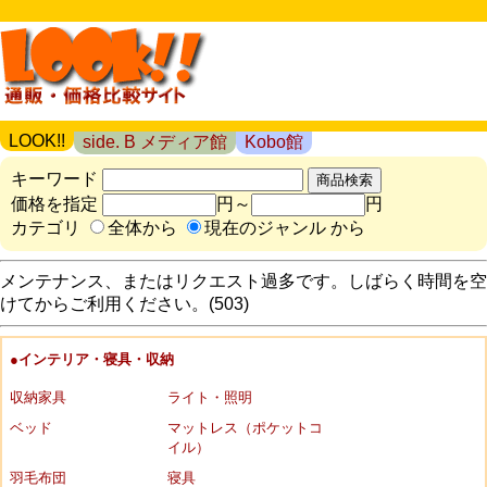
LOOK!!
side. B メディア館
Kobo館
キーワード
価格を指定
円～
円
カテゴリ
全体から
現在のジャンル から
メンテナンス、またはリクエスト過多です。しばらく時間を空
けてからご利用ください。(503)
●インテリア・寝具・収納
収納家具
ライト・照明
ベッド
マットレス（ポケットコ
イル）
羽毛布団
寝具