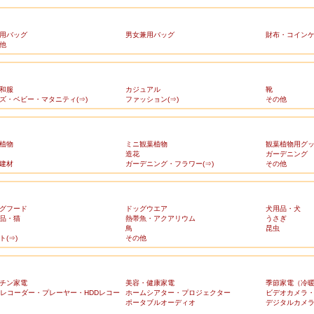
用バッグ
男女兼用バッグ
財布・コイン
他
和服
カジュアル
靴
ズ・ベビー・マタニティ(⇒)
ファッション(⇒)
その他
植物
ミニ観葉植物
観葉植物用グ
造花
ガーデニング
建材
ガーデニング・フラワー(⇒)
その他
グフード
ドッグウエア
犬用品・犬
品・猫
熱帯魚・アクアリウム
うさぎ
鳥
昆虫
ト(⇒)
その他
チン家電
美容・健康家電
季節家電（冷
Dレコーダー・プレーヤー・HDDレコー
ホームシアター・プロジェクター
ビデオカメラ
ポータブルオーディオ
デジタルカメ