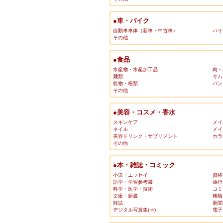
●車・バイク
自動車車体（新車・中古車）
バイ
その他
●食品
水産物・水産加工品
肉・
麺類
キム
乾物・粉類
パン
その他
●美容・コスメ・香水
スキンケア
メイ
ネイル
メイ
美容ドリンク・サプリメント
カラ
その他
●本・雑誌・コミック
小説・エッセイ
資格
語学・学習参考書
旅行
科学・医学・技術
コミ
文庫・新書
稀覯
雑誌
新聞
デジタル写真集(⇒)
電子