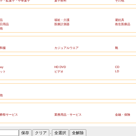
子・駄菓子・中華菓子
菓子材料
その他
品
福祉・介護
避妊具
日用品
医療計測器
衛生医療品
他
和服
カジュアルウエア
靴
ray
HD DVD
CD
LD
ット
ビデオ
他
葬祭サービス
業務用品・サービス
金融・保険
-