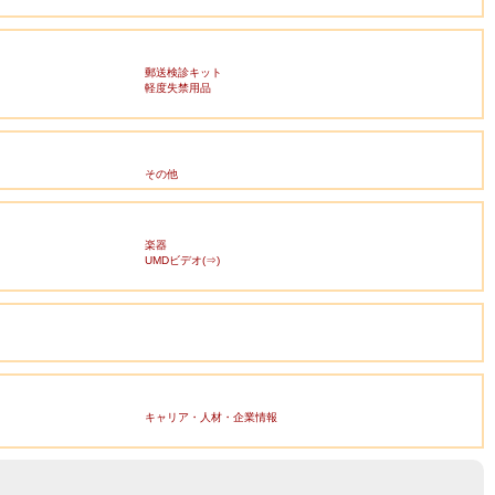
郵送検診キット
軽度失禁用品
その他
楽器
UMDビデオ(⇒)
キャリア・人材・企業情報