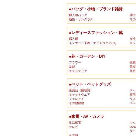
●バッグ・小物・ブランド雑貨
婦人用バッグ
紳士
眼鏡・サングラス
その
●レディースファッション・靴
婦人服
女性
インナー・下着・ナイトウエア(⇒)
キッ
●花・ガーデン・DIY
フラワー
観葉
盆栽
果樹
エクステリア
住宅
●ペット・ペットグッズ
医薬品（動物用）
ドッ
キャットウエア
猫用
フェレット
リス
その他動物
ペッ
●家電・AV・カメラ
生活家電
キッ
テレビ
DV
ダー
その他