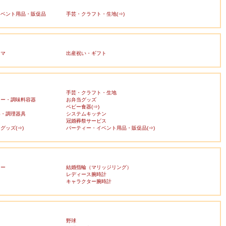
イベント用品・販促品
手芸・クラフト・生地(⇒)
ママ
出産祝い・ギフト
手芸・クラフト・生地
カー・調味料容器
お弁当グッズ
ベビー食器(⇒)
器・調理器具
システムキッチン
冠婚葬祭サービス
グッズ(⇒)
パーティー・イベント用品・販促品(⇒)
リー
結婚指輪（マリッジリング）
レディース腕時計
キャラクター腕時計
野球