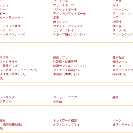
カー
フットサル
テニス
ッシュ
マリンスポーツ
水泳
ケー
バスケットボール
バレーボール
ビー
アメリカンフットボール
フィットネス
リート系スポーツ
柔道
空手
ボクシング
格闘技
・トラック競技
ウエイトリフティング
綱引き
トボール
ビリヤード(⇒)
ダーツ(⇒)
ーツ用インナー(⇒)
スポーツ用インナー(⇒)
スポーツグッズ(
サプリ
健康サプリ
健康食品
アクセサリー
計測器・健康管理
安眠グッズ
・除菌グッズ
健康サンダル・スリッパ
カイロ
ットネス・トレーニング(⇒)
ダイエット器具(⇒)
スポーツウエア(
清浄機（本体）(⇒)
加湿器（本体）(⇒)
除湿機(⇒)
他
トドリンク
コーヒー・ココア
紅茶
ブティー
その他
機器
ネットワーク機器
パーツ
A（携帯情報端末）
オフィス・サプライ
通信・サービ
他