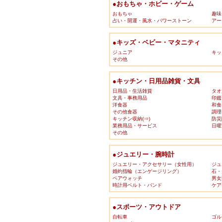
●おもちゃ・ホビー・ゲーム
おもちゃ
趣味
占い・開運・風水・パワーストーン
アー
●キッズ・ベビー・マタニティ
ジュニア
キッ
その他
●キッチン・日用品雑貨・文具
日用品・生活雑貨
タオ
文具・事務用品
印鑑
洋食器
和食
その他食器
調理
キッチン収納(⇒)
防災
業務用品・サービス
日曜
その他
●ジュエリー・腕時計
ジュエリー・アクセサリー（女性用）
ジュ
婚約指輪（エンゲージリング）
石・
ペアウォッチ
男女
時計用ベルト・バンド
ケア
●スポーツ・アウトドア
自転車
ゴル