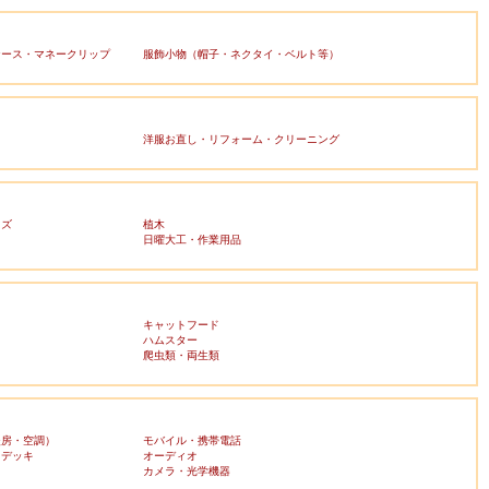
ケース・マネークリップ
服飾小物（帽子・ネクタイ・ベルト等）
洋服お直し・リフォーム・クリーニング
ッズ
植木
日曜大工・作業用品
キャットフード
ハムスター
爬虫類・両生類
暖房・空調）
モバイル・携帯電話
・デッキ
オーディオ
ラ
カメラ・光学機器