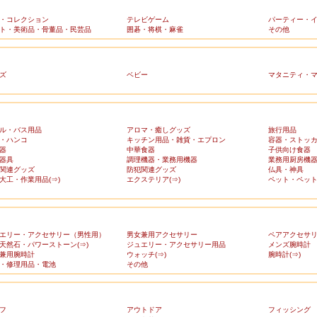
・コレクション
テレビゲーム
パーティー・
ト・美術品・骨董品・民芸品
囲碁・将棋・麻雀
その他
ズ
ベビー
マタニティ・
ル・バス用品
アロマ・癒しグッズ
旅行用品
・ハンコ
キッチン用品・雑貨・エプロン
容器・ストッ
器
中華食器
子供向け食器
器具
調理機器・業務用機器
業務用厨房機
関連グッズ
防犯関連グッズ
仏具・神具
大工・作業用品(⇒)
エクステリア(⇒)
ペット・ペット
エリー・アクセサリー（男性用）
男女兼用アクセサリー
ペアアクセサ
天然石・パワーストーン(⇒)
ジュエリー・アクセサリー用品
メンズ腕時計
兼用腕時計
ウォッチ(⇒)
腕時計(⇒)
・修理用品・電池
その他
フ
アウトドア
フィッシング