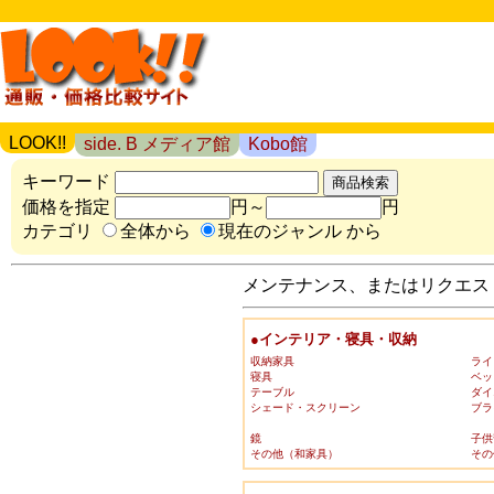
LOOK!!
side. B メディア館
Kobo館
キーワード
価格を指定
円～
円
カテゴリ
全体から
現在のジャンル から
メンテナンス、またはリクエスト
●インテリア・寝具・収納
収納家具
ライ
寝具
ベッ
テーブル
ダイ
シェード・スクリーン
ブラ
鏡
子供
その他（和家具）
その