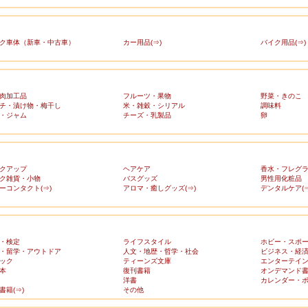
ク車体（新車・中古車）
カー用品(⇒)
バイク用品(⇒)
肉加工品
フルーツ・果物
野菜・きのこ
チ・漬け物・梅干し
米・雑穀・シリアル
調味料
・ジャム
チーズ・乳製品
卵
クアップ
ヘアケア
香水・フレグ
ク雑貨・小物
バスグッズ
男性用化粧品
ーコンタクト(⇒)
アロマ・癒しグッズ(⇒)
デンタルケア(⇒
・検定
ライフスタイル
ホビー・スポ
・留学・アウトドア
人文・地歴・哲学・社会
ビジネス・経
ック
ティーンズ文庫
エンターテイ
本
復刊書籍
オンデマンド
洋書
カレンダー・
書籍(⇒)
その他