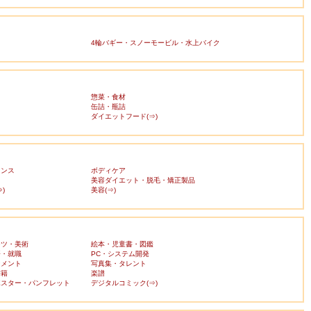
4輪バギー・スノーモービル・水上バイク
惣菜・食材
缶詰・瓶詰
ダイエットフード(⇒)
ランス
ボディケア
美容ダイエット・脱毛・矯正製品
)
美容(⇒)
ーツ・美術
絵本・児童書・図鑑
済・就職
PC・システム開発
ンメント
写真集・タレント
書籍
楽譜
ポスター・パンフレット
デジタルコミック(⇒)