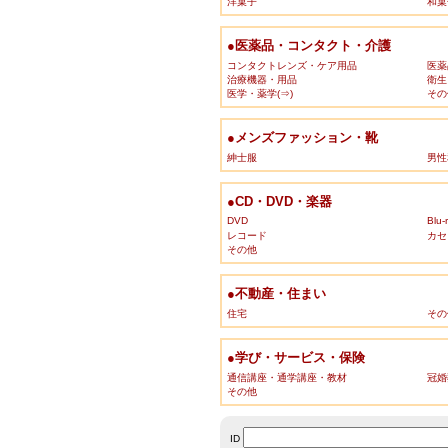
洋菓子
和菓
●医薬品・コンタクト・介護
コンタクトレンズ・ケア用品
医薬
治療機器・用品
衛生
医学・薬学(⇒)
その
●メンズファッション・靴
紳士服
男性
●CD・DVD・楽器
DVD
Blu-
レコード
カセ
その他
●不動産・住まい
住宅
その
●学び・サービス・保険
通信講座・通学講座・教材
冠婚
その他
ID