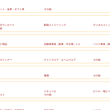
ット・金券・ギフト券
その他
ダウンロード
動画ストリーミング
デジタルコミ
他
ク用品
自動車車体（新車・中古車）(⇒)
バイク車体（新
ズインナー
ナイトウエア・ルームウエア
その他
梅酒
その他
リキュール
ビール・地ビ
コリ
その他