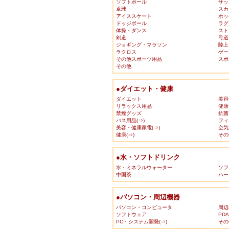
ソフトボール
サッ
卓球
スカ
アイススケート
ホッ
ドッジボール
ラグ
体操・ダンス
スト
剣道
弓道
ジョギング・マラソン
陸上
ラクロス
ゲー
その他スポーツ用品
スポ
その他
●ダイエット・健康
ダイエット
美容
リラックス用品
健康
禁煙グッズ
抗菌
バス用品(⇒)
フィ
美容・健康家電(⇒)
空気
健康(⇒)
その
●水・ソフトドリンク
水・ミネラルウォーター
ソフ
中国茶
ハー
●パソコン・周辺機器
パソコン・コンピュータ
周辺
ソフトウェア
PD
PC・システム開発(⇒)
その