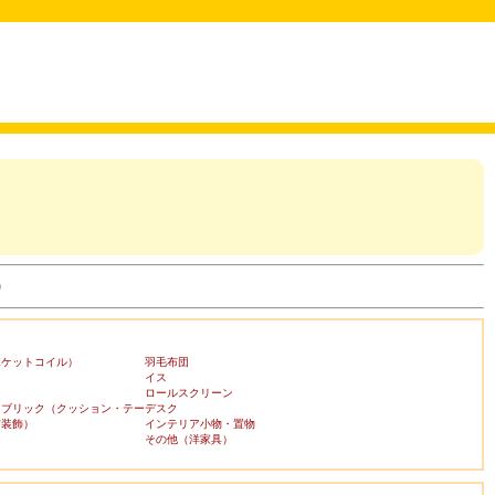
)
ポケットコイル）
羽毛布団
イス
ロールスクリーン
ァブリック（クッション・テー
デスク
布装飾）
インテリア小物・置物
その他（洋家具）