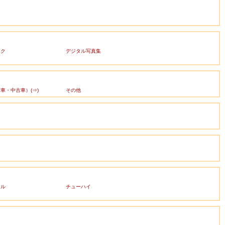
ック
デジタル写真集
車・中古車）(⇒)
その他
ール
チューハイ