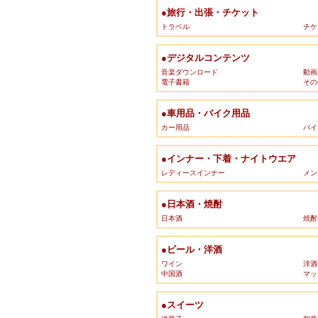
●旅行・出張・チケット
トラベル
チケ
●デジタルコンテンツ
音楽ダウンロード
動画
電子書籍
その
●車用品・バイク用品
カー用品
バイ
●インナー・下着・ナイトウエア
レディースインナー
メン
●日本酒・焼酎
日本酒
焼酎
●ビール・洋酒
ワイン
洋酒
中国酒
マッ
●スイーツ