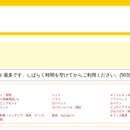
過多です。しばらく時間を空けてからご利用ください。(503
ト・照明
ベッド
マットレス（
ド関連用品(⇒)
ソファ
ソファベッド
ニングセット
カーペット
カーテン
インド
カーテンレール・用品
インテリアフ
ブルクロス・
部屋（インテリア・寝具・グッズ）
家具・ねんね(⇒)
オフィス家具
他