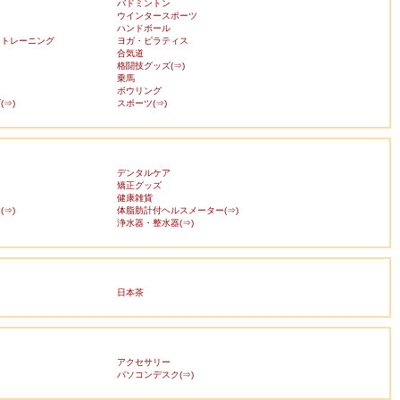
バドミントン
ウインタースポーツ
ハンドボール
・トレーニング
ヨガ・ピラティス
合気道
格闘技グッズ(⇒)
乗馬
ボウリング
⇒)
スポーツ(⇒)
デンタルケア
矯正グッズ
健康雑貨
⇒)
体脂肪計付ヘルスメーター(⇒)
浄水器・整水器(⇒)
日本茶
アクセサリー
ス
パソコンデスク(⇒)