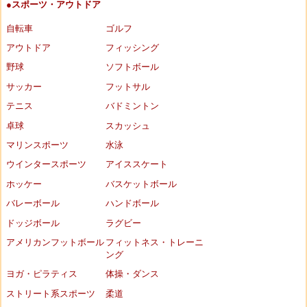
●スポーツ・アウトドア
自転車
ゴルフ
アウトドア
フィッシング
野球
ソフトボール
サッカー
フットサル
テニス
バドミントン
卓球
スカッシュ
マリンスポーツ
水泳
ウインタースポーツ
アイススケート
ホッケー
バスケットボール
バレーボール
ハンドボール
ドッジボール
ラグビー
アメリカンフットボール
フィットネス・トレーニ
ング
ヨガ・ピラティス
体操・ダンス
ストリート系スポーツ
柔道