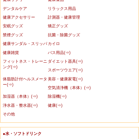
デンタルケア
リラックス用品
健康アクセサリー
計測器・健康管理
安眠グッズ
矯正グッズ
禁煙グッズ
抗菌・除菌グッズ
健康サンダル・スリッパ
カイロ
健康雑貨
バス用品(⇒)
フィットネス・トレーニ
ダイエット器具(⇒)
ング(⇒)
スポーツウエア(⇒)
体脂肪計付ヘルスメータ
美容・健康家電(⇒)
ー(⇒)
空気清浄機（本体）(⇒)
加湿器（本体）(⇒)
除湿機(⇒)
浄水器・整水器(⇒)
健康(⇒)
その他
●水・ソフトドリンク