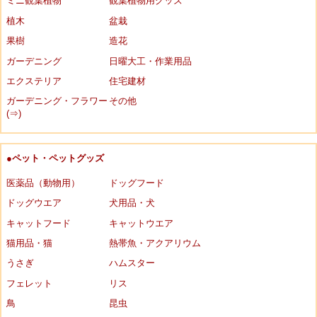
ミニ観葉植物
観葉植物用グッズ
植木
盆栽
果樹
造花
ガーデニング
日曜大工・作業用品
エクステリア
住宅建材
ガーデニング・フラワー
その他
(⇒)
●ペット・ペットグッズ
医薬品（動物用）
ドッグフード
ドッグウエア
犬用品・犬
キャットフード
キャットウエア
猫用品・猫
熱帯魚・アクアリウム
うさぎ
ハムスター
フェレット
リス
鳥
昆虫