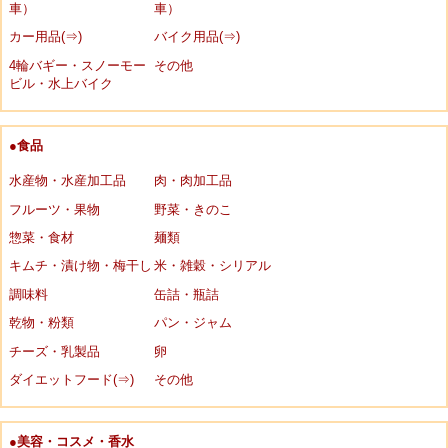
車）
車）
カー用品(⇒)
バイク用品(⇒)
4輪バギー・スノーモー
その他
ビル・水上バイク
●食品
水産物・水産加工品
肉・肉加工品
フルーツ・果物
野菜・きのこ
惣菜・食材
麺類
キムチ・漬け物・梅干し
米・雑穀・シリアル
調味料
缶詰・瓶詰
乾物・粉類
パン・ジャム
チーズ・乳製品
卵
ダイエットフード(⇒)
その他
●美容・コスメ・香水