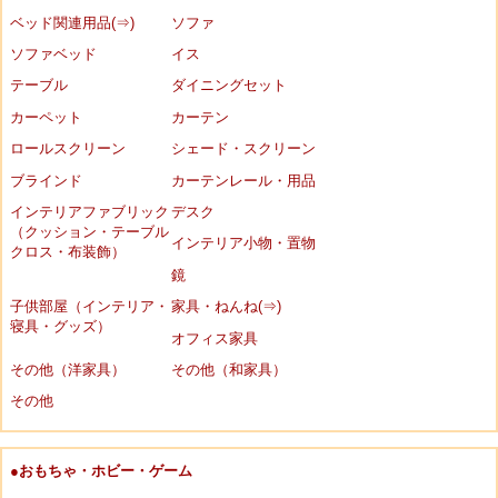
ベッド関連用品(⇒)
ソファ
ソファベッド
イス
テーブル
ダイニングセット
カーペット
カーテン
ロールスクリーン
シェード・スクリーン
ブラインド
カーテンレール・用品
インテリアファブリック
デスク
（クッション・テーブル
インテリア小物・置物
クロス・布装飾）
鏡
子供部屋（インテリア・
家具・ねんね(⇒)
寝具・グッズ）
オフィス家具
その他（洋家具）
その他（和家具）
その他
●おもちゃ・ホビー・ゲーム