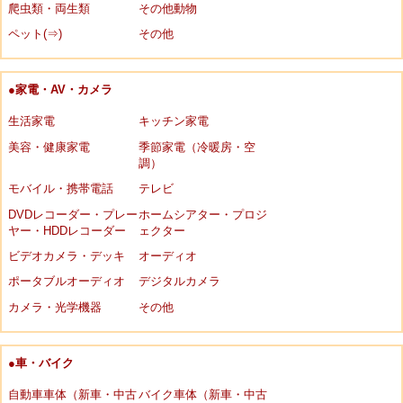
爬虫類・両生類
その他動物
ペット(⇒)
その他
●家電・AV・カメラ
生活家電
キッチン家電
美容・健康家電
季節家電（冷暖房・空
調）
モバイル・携帯電話
テレビ
DVDレコーダー・プレー
ホームシアター・プロジ
ヤー・HDDレコーダー
ェクター
ビデオカメラ・デッキ
オーディオ
ポータブルオーディオ
デジタルカメラ
カメラ・光学機器
その他
●車・バイク
自動車車体（新車・中古
バイク車体（新車・中古