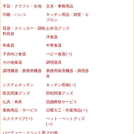
手芸・クラフト・生地
文具・事務用品
印鑑・ハンコ
キッチン用品・雑貨・エ
プロン
容器・ストッカー・調味
お弁当グッズ
料容器
洋食器
和食器
中華食器
子供向け食器
ベビー食器(⇒)
その他食器
調理器具
調理機器・業務用機器
業務用厨房機器・調理器
具
システムキッチン
キッチン収納(⇒)
防災関連グッズ
防犯関連グッズ
仏具・神具
冠婚葬祭サービス
業務用品・サービス
日曜大工・作業用品(⇒)
エクステリア(⇒)
ペット・ペットグッズ
(⇒)
パーティー・イベント用
その他