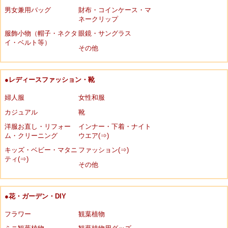
男女兼用バッグ
財布・コインケース・マ
ネークリップ
服飾小物（帽子・ネクタ
眼鏡・サングラス
イ・ベルト等）
その他
●レディースファッション・靴
婦人服
女性和服
カジュアル
靴
洋服お直し・リフォー
インナー・下着・ナイト
ム・クリーニング
ウエア(⇒)
キッズ・ベビー・マタニ
ファッション(⇒)
ティ(⇒)
その他
●花・ガーデン・DIY
フラワー
観葉植物