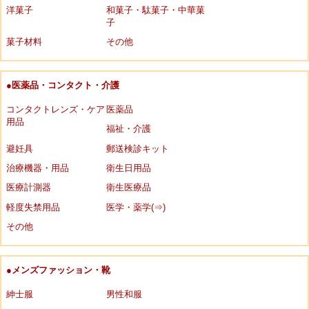
洋菓子
和菓子・駄菓子・中華菓
子
菓子材料
その他
●医薬品・コンタクト・介護
コンタクトレンズ・ケア
医薬品
用品
福祉・介護
避妊具
郵送検診キット
治療機器・用品
衛生日用品
医療計測器
衛生医療品
軽度失禁用品
医学・薬学(⇒)
その他
●メンズファッション・靴
紳士服
男性和服