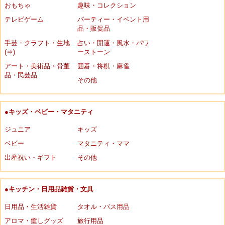
おもちゃ
趣味・コレクション
テレビゲーム
パーティー・イベント用
品・販促品
手芸・クラフト・生地
占い・開運・風水・パワ
(⇒)
ーストーン
アート・美術品・骨董
囲碁・将棋・麻雀
品・民芸品
その他
●キッズ・ベビー・マタニティ
ジュニア
キッズ
ベビー
マタニティ・ママ
出産祝い・ギフト
その他
●キッチン・日用品雑貨・文具
日用品・生活雑貨
タオル・バス用品
アロマ・癒しグッズ
旅行用品