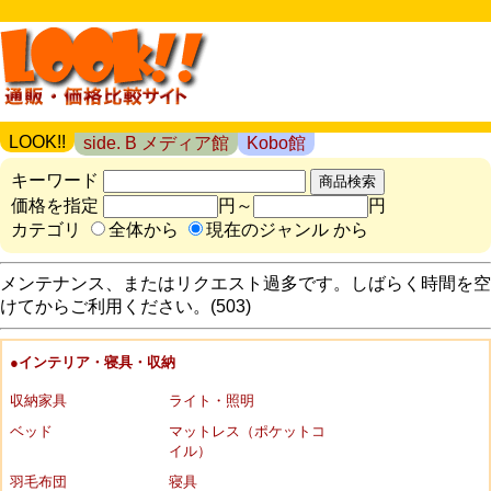
LOOK!!
side. B メディア館
Kobo館
キーワード
価格を指定
円～
円
カテゴリ
全体から
現在のジャンル から
メンテナンス、またはリクエスト過多です。しばらく時間を空
けてからご利用ください。(503)
●インテリア・寝具・収納
収納家具
ライト・照明
ベッド
マットレス（ポケットコ
イル）
羽毛布団
寝具