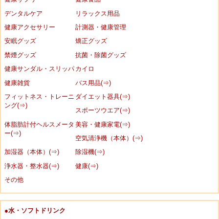
デンタルケア
リラックス用品
健康アクセサリー
計測器・健康管理
安眠グッズ
矯正グッズ
禁煙グッズ
抗菌・除菌グッズ
健康サンダル・スリッパ
カイロ
健康雑貨
バス用品(⇒)
フィットネス・トレーニ
ダイエット器具(⇒)
ング(⇒)
スポーツウエア(⇒)
体脂肪計付ヘルスメータ
美容・健康家電(⇒)
ー(⇒)
空気清浄機（本体）(⇒)
加湿器（本体）(⇒)
除湿機(⇒)
浄水器・整水器(⇒)
健康(⇒)
その他
●水・ソフトドリンク