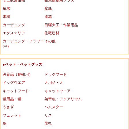
ミニ観葉植物
観葉植物用グッズ
植木
盆栽
果樹
造花
ガーデニング
日曜大工・作業用品
エクステリア
住宅建材
ガーデニング・フラワー
その他
(⇒)
●ペット・ペットグッズ
医薬品（動物用）
ドッグフード
ドッグウエア
犬用品・犬
キャットフード
キャットウエア
猫用品・猫
熱帯魚・アクアリウム
うさぎ
ハムスター
フェレット
リス
鳥
昆虫