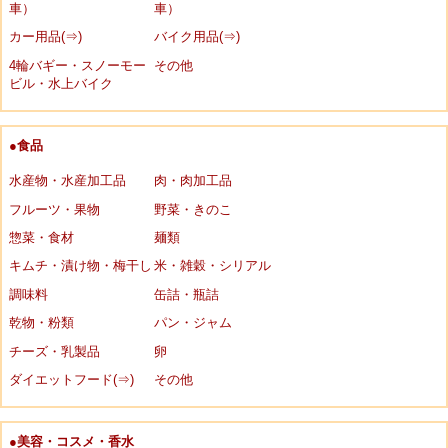
車）
車）
カー用品(⇒)
バイク用品(⇒)
4輪バギー・スノーモー
その他
ビル・水上バイク
●食品
水産物・水産加工品
肉・肉加工品
フルーツ・果物
野菜・きのこ
惣菜・食材
麺類
キムチ・漬け物・梅干し
米・雑穀・シリアル
調味料
缶詰・瓶詰
乾物・粉類
パン・ジャム
チーズ・乳製品
卵
ダイエットフード(⇒)
その他
●美容・コスメ・香水