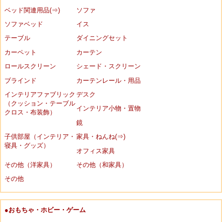
ベッド関連用品(⇒)
ソファ
ソファベッド
イス
テーブル
ダイニングセット
カーペット
カーテン
ロールスクリーン
シェード・スクリーン
ブラインド
カーテンレール・用品
インテリアファブリック
デスク
（クッション・テーブル
インテリア小物・置物
クロス・布装飾）
鏡
子供部屋（インテリア・
家具・ねんね(⇒)
寝具・グッズ）
オフィス家具
その他（洋家具）
その他（和家具）
その他
●おもちゃ・ホビー・ゲーム