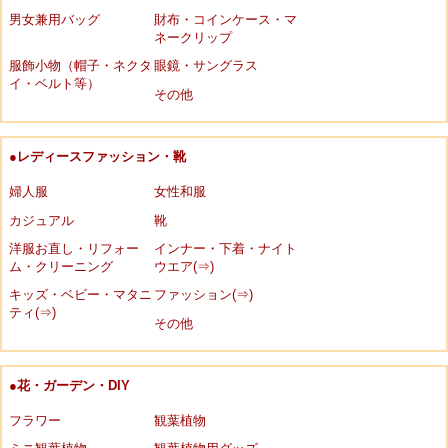
男女兼用バッグ
財布・コインケース・マ
ネークリップ
服飾小物（帽子・ネクタ
眼鏡・サングラス
イ・ベルト等）
その他
●レディースファッション・靴
婦人服
女性和服
カジュアル
靴
洋服お直し・リフォー
インナー・下着・ナイト
ム・クリーニング
ウエア(⇒)
キッズ・ベビー・マタニ
ファッション(⇒)
ティ(⇒)
その他
●花・ガーデン・DIY
フラワー
観葉植物