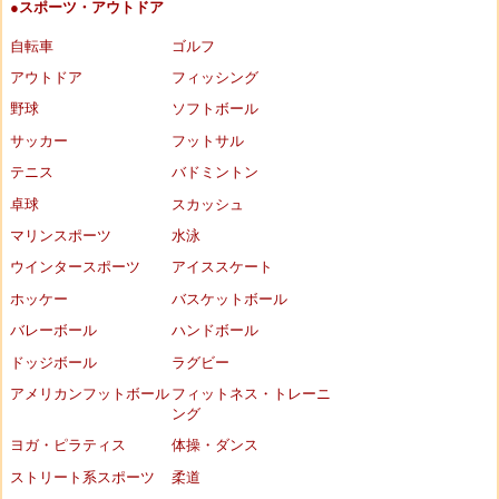
●スポーツ・アウトドア
自転車
ゴルフ
アウトドア
フィッシング
野球
ソフトボール
サッカー
フットサル
テニス
バドミントン
卓球
スカッシュ
マリンスポーツ
水泳
ウインタースポーツ
アイススケート
ホッケー
バスケットボール
バレーボール
ハンドボール
ドッジボール
ラグビー
アメリカンフットボール
フィットネス・トレーニ
ング
ヨガ・ピラティス
体操・ダンス
ストリート系スポーツ
柔道