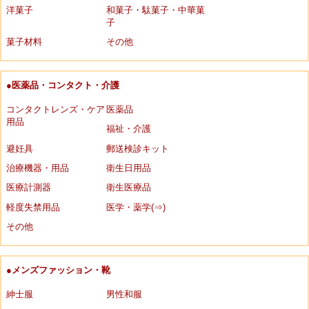
洋菓子
和菓子・駄菓子・中華菓
子
菓子材料
その他
●医薬品・コンタクト・介護
コンタクトレンズ・ケア
医薬品
用品
福祉・介護
避妊具
郵送検診キット
治療機器・用品
衛生日用品
医療計測器
衛生医療品
軽度失禁用品
医学・薬学(⇒)
その他
●メンズファッション・靴
紳士服
男性和服