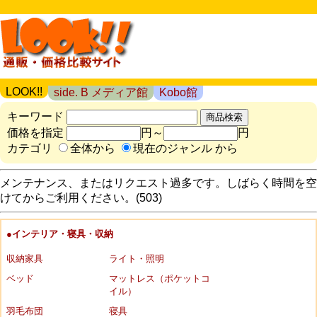
LOOK!!
side. B メディア館
Kobo館
キーワード
価格を指定
円～
円
カテゴリ
全体から
現在のジャンル から
メンテナンス、またはリクエスト過多です。しばらく時間を空
けてからご利用ください。(503)
●インテリア・寝具・収納
収納家具
ライト・照明
ベッド
マットレス（ポケットコ
イル）
羽毛布団
寝具