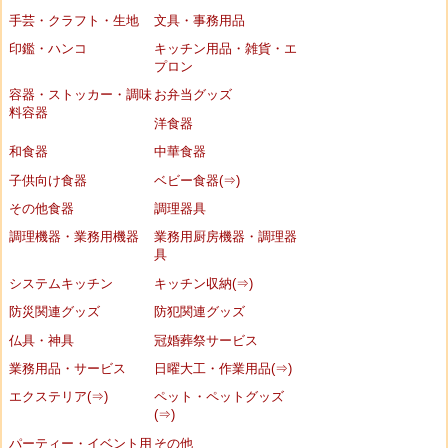
手芸・クラフト・生地
文具・事務用品
印鑑・ハンコ
キッチン用品・雑貨・エ
プロン
容器・ストッカー・調味
お弁当グッズ
料容器
洋食器
和食器
中華食器
子供向け食器
ベビー食器(⇒)
その他食器
調理器具
調理機器・業務用機器
業務用厨房機器・調理器
具
システムキッチン
キッチン収納(⇒)
防災関連グッズ
防犯関連グッズ
仏具・神具
冠婚葬祭サービス
業務用品・サービス
日曜大工・作業用品(⇒)
エクステリア(⇒)
ペット・ペットグッズ
(⇒)
パーティー・イベント用
その他