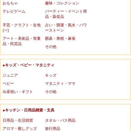
おもちゃ
趣味・コレクション
テレビゲーム
パーティー・イベント用
品・販促品
手芸・クラフト・生地
占い・開運・風水・パワ
(⇒)
ーストーン
アート・美術品・骨董
囲碁・将棋・麻雀
品・民芸品
その他
●キッズ・ベビー・マタニティ
ジュニア
キッズ
ベビー
マタニティ・ママ
出産祝い・ギフト
その他
●キッチン・日用品雑貨・文具
日用品・生活雑貨
タオル・バス用品
アロマ・癒しグッズ
旅行用品