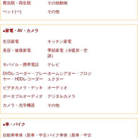
爬虫類・両生類
その他動物
ペット(⇒)
その他
●家電・AV・カメラ
生活家電
キッチン家電
美容・健康家電
季節家電（冷暖房・空
調）
モバイル・携帯電話
テレビ
DVDレコーダー・プレー
ホームシアター・プロジ
ヤー・HDDレコーダー
ェクター
ビデオカメラ・デッキ
オーディオ
ポータブルオーディオ
デジタルカメラ
カメラ・光学機器
その他
●車・バイク
自動車車体（新車・中古
バイク車体（新車・中古