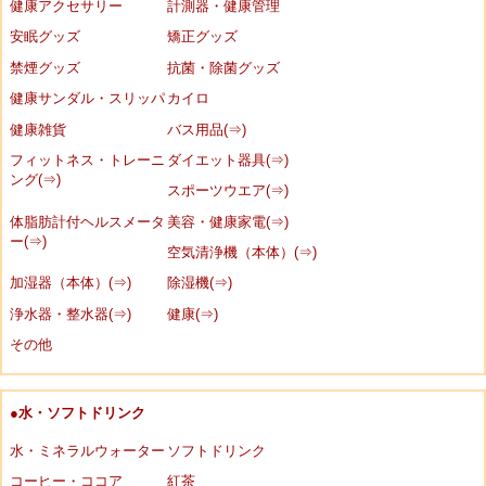
健康アクセサリー
計測器・健康管理
安眠グッズ
矯正グッズ
禁煙グッズ
抗菌・除菌グッズ
健康サンダル・スリッパ
カイロ
健康雑貨
バス用品(⇒)
フィットネス・トレーニ
ダイエット器具(⇒)
ング(⇒)
スポーツウエア(⇒)
体脂肪計付ヘルスメータ
美容・健康家電(⇒)
ー(⇒)
空気清浄機（本体）(⇒)
加湿器（本体）(⇒)
除湿機(⇒)
浄水器・整水器(⇒)
健康(⇒)
その他
●水・ソフトドリンク
水・ミネラルウォーター
ソフトドリンク
コーヒー・ココア
紅茶