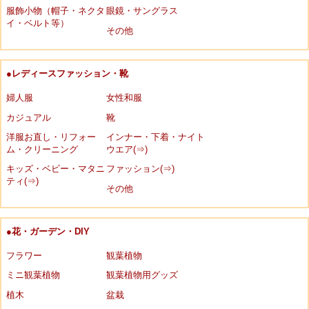
服飾小物（帽子・ネクタ
眼鏡・サングラス
イ・ベルト等）
その他
●レディースファッション・靴
婦人服
女性和服
カジュアル
靴
洋服お直し・リフォー
インナー・下着・ナイト
ム・クリーニング
ウエア(⇒)
キッズ・ベビー・マタニ
ファッション(⇒)
ティ(⇒)
その他
●花・ガーデン・DIY
フラワー
観葉植物
ミニ観葉植物
観葉植物用グッズ
植木
盆栽