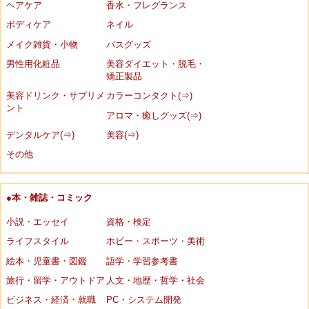
ヘアケア
香水・フレグランス
ボディケア
ネイル
メイク雑貨・小物
バスグッズ
男性用化粧品
美容ダイエット・脱毛・
矯正製品
美容ドリンク・サプリメ
カラーコンタクト(⇒)
ント
アロマ・癒しグッズ(⇒)
デンタルケア(⇒)
美容(⇒)
その他
●本・雑誌・コミック
小説・エッセイ
資格・検定
ライフスタイル
ホビー・スポーツ・美術
絵本・児童書・図鑑
語学・学習参考書
旅行・留学・アウトドア
人文・地歴・哲学・社会
ビジネス・経済・就職
PC・システム開発