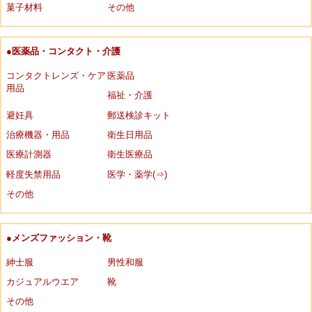
菓子材料
その他
●医薬品・コンタクト・介護
コンタクトレンズ・ケア
医薬品
用品
福祉・介護
避妊具
郵送検診キット
治療機器・用品
衛生日用品
医療計測器
衛生医療品
軽度失禁用品
医学・薬学(⇒)
その他
●メンズファッション・靴
紳士服
男性和服
カジュアルウエア
靴
その他