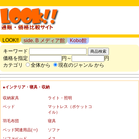
LOOK!!
side. B メディア館
Kobo館
キーワード
価格を指定
円～
円
カテゴリ
全体から
現在のジャンル から
●インテリア・寝具・収納
収納家具
ライト・照明
ベッド
マットレス（ポケットコ
イル）
羽毛布団
寝具
ベッド関連用品(⇒)
ソファ
ソファベッド
イス