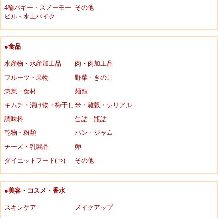
4輪バギー・スノーモー
その他
ビル・水上バイク
●食品
水産物・水産加工品
肉・肉加工品
フルーツ・果物
野菜・きのこ
惣菜・食材
麺類
キムチ・漬け物・梅干し
米・雑穀・シリアル
調味料
缶詰・瓶詰
乾物・粉類
パン・ジャム
チーズ・乳製品
卵
ダイエットフード(⇒)
その他
●美容・コスメ・香水
スキンケア
メイクアップ