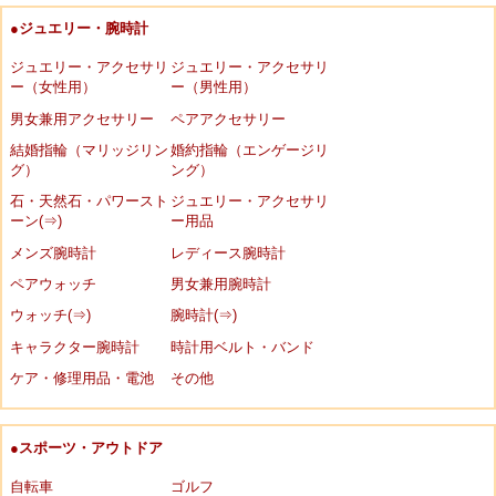
●ジュエリー・腕時計
ジュエリー・アクセサリ
ジュエリー・アクセサリ
ー（女性用）
ー（男性用）
男女兼用アクセサリー
ペアアクセサリー
結婚指輪（マリッジリン
婚約指輪（エンゲージリ
グ）
ング）
石・天然石・パワースト
ジュエリー・アクセサリ
ーン(⇒)
ー用品
メンズ腕時計
レディース腕時計
ペアウォッチ
男女兼用腕時計
ウォッチ(⇒)
腕時計(⇒)
キャラクター腕時計
時計用ベルト・バンド
ケア・修理用品・電池
その他
●スポーツ・アウトドア
自転車
ゴルフ