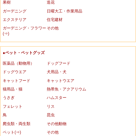
果樹
造花
ガーデニング
日曜大工・作業用品
エクステリア
住宅建材
ガーデニング・フラワー
その他
(⇒)
●ペット・ペットグッズ
医薬品（動物用）
ドッグフード
ドッグウエア
犬用品・犬
キャットフード
キャットウエア
猫用品・猫
熱帯魚・アクアリウム
うさぎ
ハムスター
フェレット
リス
鳥
昆虫
爬虫類・両生類
その他動物
ペット(⇒)
その他