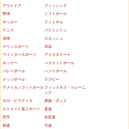
アウトドア
フィッシング
野球
ソフトボール
サッカー
フットサル
テニス
バドミントン
卓球
スカッシュ
マリンスポーツ
水泳
ウインタースポーツ
アイススケート
ホッケー
バスケットボール
バレーボール
ハンドボール
ドッジボール
ラグビー
アメリカンフットボール
フィットネス・トレーニ
ング
ヨガ・ピラティス
体操・ダンス
ストリート系スポーツ
柔道
空手
合気道
剣道
弓道