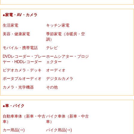
●家電・AV・カメラ
生活家電
キッチン家電
美容・健康家電
季節家電（冷暖房・空
調）
モバイル・携帯電話
テレビ
DVDレコーダー・プレー
ホームシアター・プロジ
ヤー・HDDレコーダー
ェクター
ビデオカメラ・デッキ
オーディオ
ポータブルオーディオ
デジタルカメラ
カメラ・光学機器
その他
●車・バイク
自動車車体（新車・中古
バイク車体（新車・中古
車）
車）
カー用品(⇒)
バイク用品(⇒)