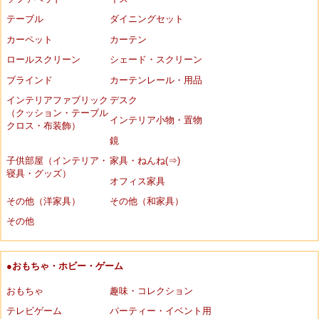
テーブル
ダイニングセット
カーペット
カーテン
ロールスクリーン
シェード・スクリーン
ブラインド
カーテンレール・用品
インテリアファブリック
デスク
（クッション・テーブル
インテリア小物・置物
クロス・布装飾）
鏡
子供部屋（インテリア・
家具・ねんね(⇒)
寝具・グッズ）
オフィス家具
その他（洋家具）
その他（和家具）
その他
●おもちゃ・ホビー・ゲーム
おもちゃ
趣味・コレクション
テレビゲーム
パーティー・イベント用