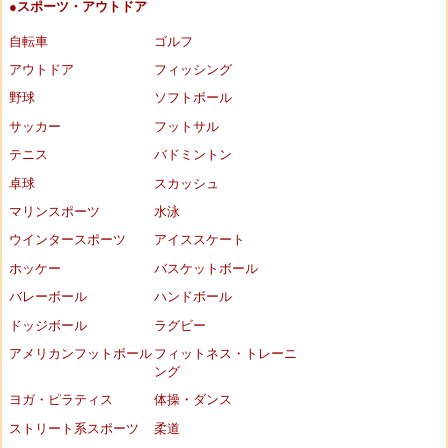
●スポーツ・アウトドア
自転車
ゴルフ
アウトドア
フィッシング
野球
ソフトボール
サッカー
フットサル
テニス
バドミントン
卓球
スカッシュ
マリンスポーツ
水泳
ウインタースポーツ
アイススケート
ホッケー
バスケットボール
バレーボール
ハンドボール
ドッジボール
ラグビー
アメリカンフットボール
フィットネス・トレーニ
ング
ヨガ・ピラティス
体操・ダンス
ストリート系スポーツ
柔道