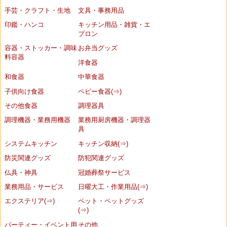
手芸・クラフト・生地
文具・事務用品
印鑑・ハンコ
キッチン用品・雑貨・エ
プロン
容器・ストッカー・調味
お弁当グッズ
料容器
洋食器
和食器
中華食器
子供向け食器
ベビー食器(⇒)
その他食器
調理器具
調理機器・業務用機器
業務用厨房機器・調理器
具
システムキッチン
キッチン収納(⇒)
防災関連グッズ
防犯関連グッズ
仏具・神具
冠婚葬祭サービス
業務用品・サービス
日曜大工・作業用品(⇒)
エクステリア(⇒)
ペット・ペットグッズ
(⇒)
パーティー・イベント用
その他