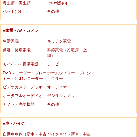
爬虫類・両生類
その他動物
ペット(⇒)
その他
●家電・AV・カメラ
生活家電
キッチン家電
美容・健康家電
季節家電（冷暖房・空
調）
モバイル・携帯電話
テレビ
DVDレコーダー・プレー
ホームシアター・プロジ
ヤー・HDDレコーダー
ェクター
ビデオカメラ・デッキ
オーディオ
ポータブルオーディオ
デジタルカメラ
カメラ・光学機器
その他
●車・バイク
自動車車体（新車・中古
バイク車体（新車・中古