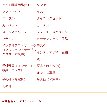
ベッド関連用品(⇒)
ソファ
ソファベッド
イス
テーブル
ダイニングセット
カーペット
カーテン
ロールスクリーン
シェード・スクリーン
ブラインド
カーテンレール・用品
インテリアファブリック
デスク
（クッション・テーブル
インテリア小物・置物
クロス・布装飾）
鏡
子供部屋（インテリア・
家具・ねんね(⇒)
寝具・グッズ）
オフィス家具
その他（洋家具）
その他（和家具）
その他
●おもちゃ・ホビー・ゲーム