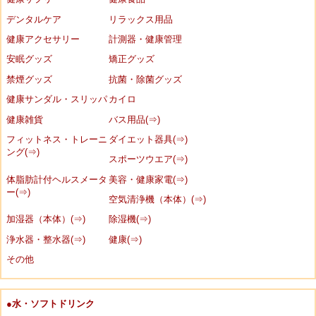
デンタルケア
リラックス用品
健康アクセサリー
計測器・健康管理
安眠グッズ
矯正グッズ
禁煙グッズ
抗菌・除菌グッズ
健康サンダル・スリッパ
カイロ
健康雑貨
バス用品(⇒)
フィットネス・トレーニ
ダイエット器具(⇒)
ング(⇒)
スポーツウエア(⇒)
体脂肪計付ヘルスメータ
美容・健康家電(⇒)
ー(⇒)
空気清浄機（本体）(⇒)
加湿器（本体）(⇒)
除湿機(⇒)
浄水器・整水器(⇒)
健康(⇒)
その他
●水・ソフトドリンク