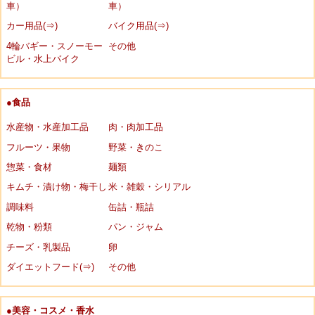
車）
車）
カー用品(⇒)
バイク用品(⇒)
4輪バギー・スノーモー
その他
ビル・水上バイク
●食品
水産物・水産加工品
肉・肉加工品
フルーツ・果物
野菜・きのこ
惣菜・食材
麺類
キムチ・漬け物・梅干し
米・雑穀・シリアル
調味料
缶詰・瓶詰
乾物・粉類
パン・ジャム
チーズ・乳製品
卵
ダイエットフード(⇒)
その他
●美容・コスメ・香水