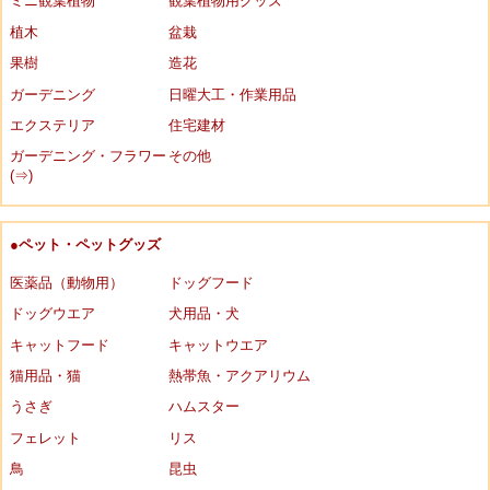
ミニ観葉植物
観葉植物用グッズ
植木
盆栽
果樹
造花
ガーデニング
日曜大工・作業用品
エクステリア
住宅建材
ガーデニング・フラワー
その他
(⇒)
●ペット・ペットグッズ
医薬品（動物用）
ドッグフード
ドッグウエア
犬用品・犬
キャットフード
キャットウエア
猫用品・猫
熱帯魚・アクアリウム
うさぎ
ハムスター
フェレット
リス
鳥
昆虫