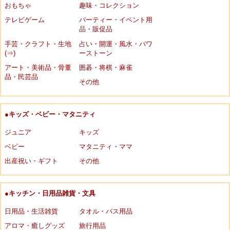
おもちゃ
趣味・コレクション
テレビゲーム
パーティー・イベント用
品・販促品
手芸・クラフト・生地
占い・開運・風水・パワ
(⇒)
ーストーン
アート・美術品・骨董
囲碁・将棋・麻雀
品・民芸品
その他
●キッズ・ベビー・マタニティ
ジュニア
キッズ
ベビー
マタニティ・ママ
出産祝い・ギフト
その他
●キッチン・日用品雑貨・文具
日用品・生活雑貨
タオル・バス用品
アロマ・癒しグッズ
旅行用品