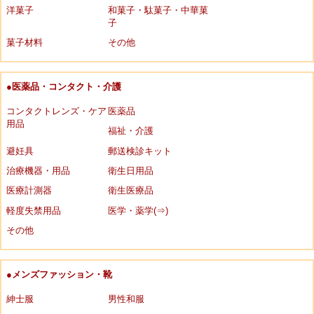
洋菓子
和菓子・駄菓子・中華菓
子
菓子材料
その他
●医薬品・コンタクト・介護
コンタクトレンズ・ケア
医薬品
用品
福祉・介護
避妊具
郵送検診キット
治療機器・用品
衛生日用品
医療計測器
衛生医療品
軽度失禁用品
医学・薬学(⇒)
その他
●メンズファッション・靴
紳士服
男性和服