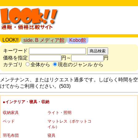
LOOK!!
side. B メディア館
Kobo館
キーワード
価格を指定
円～
円
カテゴリ
全体から
現在のジャンル から
メンテナンス、またはリクエスト過多です。しばらく時間を空
けてからご利用ください。(503)
●インテリア・寝具・収納
収納家具
ライト・照明
ベッド
マットレス（ポケットコ
イル）
羽毛布団
寝具