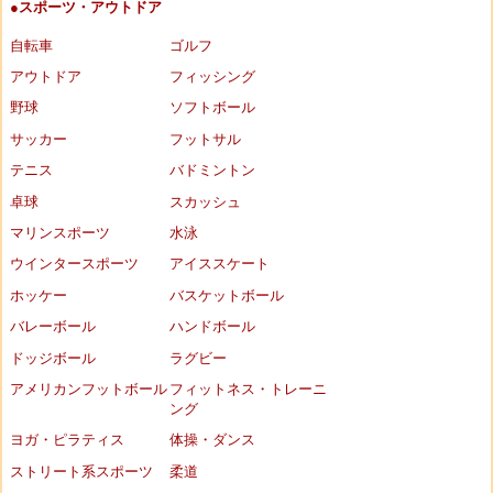
●スポーツ・アウトドア
自転車
ゴルフ
アウトドア
フィッシング
野球
ソフトボール
サッカー
フットサル
テニス
バドミントン
卓球
スカッシュ
マリンスポーツ
水泳
ウインタースポーツ
アイススケート
ホッケー
バスケットボール
バレーボール
ハンドボール
ドッジボール
ラグビー
アメリカンフットボール
フィットネス・トレーニ
ング
ヨガ・ピラティス
体操・ダンス
ストリート系スポーツ
柔道