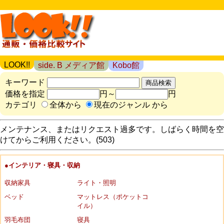
LOOK!!
side. B メディア館
Kobo館
キーワード
価格を指定
円～
円
カテゴリ
全体から
現在のジャンル から
メンテナンス、またはリクエスト過多です。しばらく時間を空
けてからご利用ください。(503)
●インテリア・寝具・収納
収納家具
ライト・照明
ベッド
マットレス（ポケットコ
イル）
羽毛布団
寝具