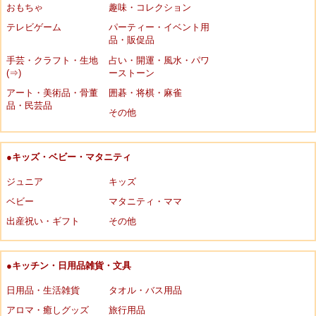
おもちゃ
趣味・コレクション
テレビゲーム
パーティー・イベント用
品・販促品
手芸・クラフト・生地
占い・開運・風水・パワ
(⇒)
ーストーン
アート・美術品・骨董
囲碁・将棋・麻雀
品・民芸品
その他
●キッズ・ベビー・マタニティ
ジュニア
キッズ
ベビー
マタニティ・ママ
出産祝い・ギフト
その他
●キッチン・日用品雑貨・文具
日用品・生活雑貨
タオル・バス用品
アロマ・癒しグッズ
旅行用品