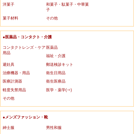
洋菓子
和菓子・駄菓子・中華菓
子
菓子材料
その他
●医薬品・コンタクト・介護
コンタクトレンズ・ケア
医薬品
用品
福祉・介護
避妊具
郵送検診キット
治療機器・用品
衛生日用品
医療計測器
衛生医療品
軽度失禁用品
医学・薬学(⇒)
その他
●メンズファッション・靴
紳士服
男性和服