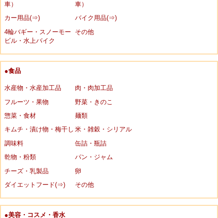
車）
車）
カー用品(⇒)
バイク用品(⇒)
4輪バギー・スノーモー
その他
ビル・水上バイク
●食品
水産物・水産加工品
肉・肉加工品
フルーツ・果物
野菜・きのこ
惣菜・食材
麺類
キムチ・漬け物・梅干し
米・雑穀・シリアル
調味料
缶詰・瓶詰
乾物・粉類
パン・ジャム
チーズ・乳製品
卵
ダイエットフード(⇒)
その他
●美容・コスメ・香水