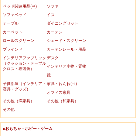
ベッド関連用品(⇒)
ソファ
ソファベッド
イス
テーブル
ダイニングセット
カーペット
カーテン
ロールスクリーン
シェード・スクリーン
ブラインド
カーテンレール・用品
インテリアファブリック
デスク
（クッション・テーブル
インテリア小物・置物
クロス・布装飾）
鏡
子供部屋（インテリア・
家具・ねんね(⇒)
寝具・グッズ）
オフィス家具
その他（洋家具）
その他（和家具）
その他
●おもちゃ・ホビー・ゲーム