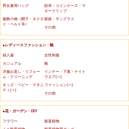
男女兼用バッグ
財布・コインケース・マ
ネークリップ
服飾小物（帽子・ネクタ
眼鏡・サングラス
イ・ベルト等）
その他
●レディースファッション・靴
婦人服
女性和服
カジュアル
靴
洋服お直し・リフォー
インナー・下着・ナイト
ム・クリーニング
ウエア(⇒)
キッズ・ベビー・マタニ
ファッション(⇒)
ティ(⇒)
その他
●花・ガーデン・DIY
フラワー
観葉植物