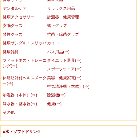
デンタルケア
リラックス用品
健康アクセサリー
計測器・健康管理
安眠グッズ
矯正グッズ
禁煙グッズ
抗菌・除菌グッズ
健康サンダル・スリッパ
カイロ
健康雑貨
バス用品(⇒)
フィットネス・トレーニ
ダイエット器具(⇒)
ング(⇒)
スポーツウエア(⇒)
体脂肪計付ヘルスメータ
美容・健康家電(⇒)
ー(⇒)
空気清浄機（本体）(⇒)
加湿器（本体）(⇒)
除湿機(⇒)
浄水器・整水器(⇒)
健康(⇒)
その他
●水・ソフトドリンク