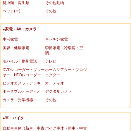
爬虫類・両生類
その他動物
ペット(⇒)
その他
●家電・AV・カメラ
生活家電
キッチン家電
美容・健康家電
季節家電（冷暖房・空
調）
モバイル・携帯電話
テレビ
DVDレコーダー・プレー
ホームシアター・プロジ
ヤー・HDDレコーダー
ェクター
ビデオカメラ・デッキ
オーディオ
ポータブルオーディオ
デジタルカメラ
カメラ・光学機器
その他
●車・バイク
自動車車体（新車・中古
バイク車体（新車・中古