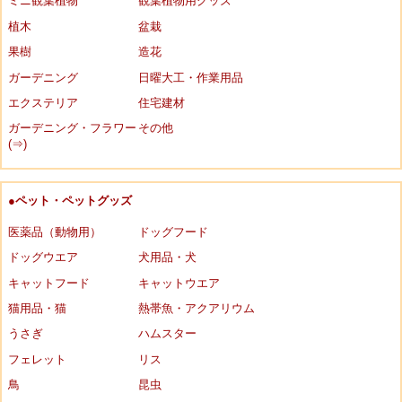
ミニ観葉植物
観葉植物用グッズ
植木
盆栽
果樹
造花
ガーデニング
日曜大工・作業用品
エクステリア
住宅建材
ガーデニング・フラワー
その他
(⇒)
●ペット・ペットグッズ
医薬品（動物用）
ドッグフード
ドッグウエア
犬用品・犬
キャットフード
キャットウエア
猫用品・猫
熱帯魚・アクアリウム
うさぎ
ハムスター
フェレット
リス
鳥
昆虫