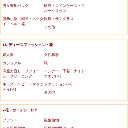
男女兼用バッグ
財布・コインケース・マ
ネークリップ
服飾小物（帽子・ネクタ
眼鏡・サングラス
イ・ベルト等）
その他
●レディースファッション・靴
婦人服
女性和服
カジュアル
靴
洋服お直し・リフォー
インナー・下着・ナイト
ム・クリーニング
ウエア(⇒)
キッズ・ベビー・マタニ
ファッション(⇒)
ティ(⇒)
その他
●花・ガーデン・DIY
フラワー
観葉植物