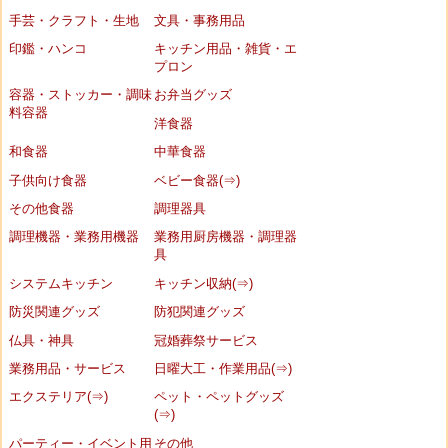
手芸・クラフト・生地
文具・事務用品
印鑑・ハンコ
キッチン用品・雑貨・エ
プロン
容器・ストッカー・調味
お弁当グッズ
料容器
洋食器
和食器
中華食器
子供向け食器
ベビー食器(⇒)
その他食器
調理器具
調理機器・業務用機器
業務用厨房機器・調理器
具
システムキッチン
キッチン収納(⇒)
防災関連グッズ
防犯関連グッズ
仏具・神具
冠婚葬祭サービス
業務用品・サービス
日曜大工・作業用品(⇒)
エクステリア(⇒)
ペット・ペットグッズ
(⇒)
パーティー・イベント用
その他