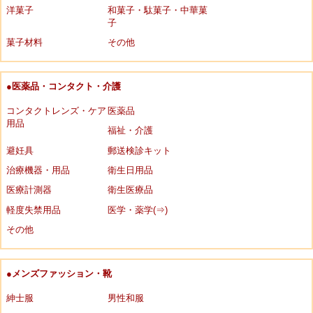
洋菓子
和菓子・駄菓子・中華菓
子
菓子材料
その他
●医薬品・コンタクト・介護
コンタクトレンズ・ケア
医薬品
用品
福祉・介護
避妊具
郵送検診キット
治療機器・用品
衛生日用品
医療計測器
衛生医療品
軽度失禁用品
医学・薬学(⇒)
その他
●メンズファッション・靴
紳士服
男性和服