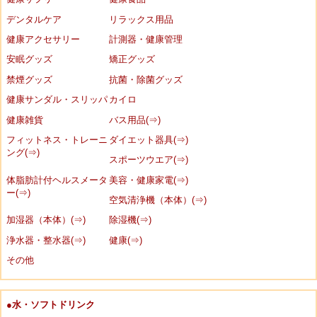
デンタルケア
リラックス用品
健康アクセサリー
計測器・健康管理
安眠グッズ
矯正グッズ
禁煙グッズ
抗菌・除菌グッズ
健康サンダル・スリッパ
カイロ
健康雑貨
バス用品(⇒)
フィットネス・トレーニ
ダイエット器具(⇒)
ング(⇒)
スポーツウエア(⇒)
体脂肪計付ヘルスメータ
美容・健康家電(⇒)
ー(⇒)
空気清浄機（本体）(⇒)
加湿器（本体）(⇒)
除湿機(⇒)
浄水器・整水器(⇒)
健康(⇒)
その他
●水・ソフトドリンク