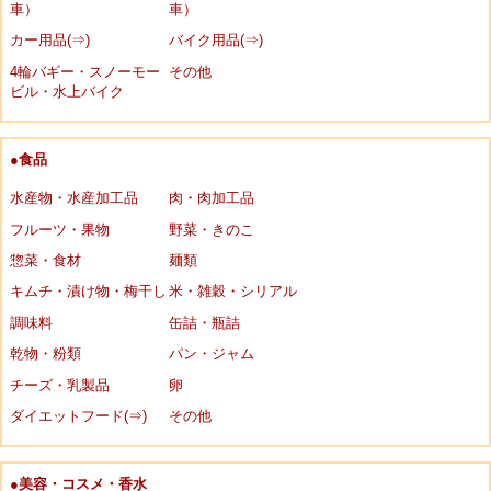
車）
車）
カー用品(⇒)
バイク用品(⇒)
4輪バギー・スノーモー
その他
ビル・水上バイク
●食品
水産物・水産加工品
肉・肉加工品
フルーツ・果物
野菜・きのこ
惣菜・食材
麺類
キムチ・漬け物・梅干し
米・雑穀・シリアル
調味料
缶詰・瓶詰
乾物・粉類
パン・ジャム
チーズ・乳製品
卵
ダイエットフード(⇒)
その他
●美容・コスメ・香水