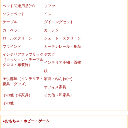
ベッド関連用品(⇒)
ソファ
ソファベッド
イス
テーブル
ダイニングセット
カーペット
カーテン
ロールスクリーン
シェード・スクリーン
ブラインド
カーテンレール・用品
インテリアファブリック
デスク
（クッション・テーブル
インテリア小物・置物
クロス・布装飾）
鏡
子供部屋（インテリア・
家具・ねんね(⇒)
寝具・グッズ）
オフィス家具
その他（洋家具）
その他（和家具）
その他
●おもちゃ・ホビー・ゲーム