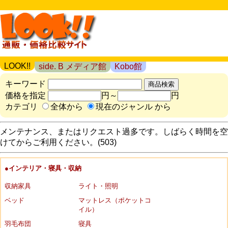
LOOK!!
side. B メディア館
Kobo館
キーワード
価格を指定
円～
円
カテゴリ
全体から
現在のジャンル から
メンテナンス、またはリクエスト過多です。しばらく時間を空
けてからご利用ください。(503)
●インテリア・寝具・収納
収納家具
ライト・照明
ベッド
マットレス（ポケットコ
イル）
羽毛布団
寝具