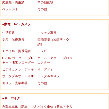
爬虫類・両生類
その他動物
ペット(⇒)
その他
●家電・AV・カメラ
生活家電
キッチン家電
美容・健康家電
季節家電（冷暖房・空
調）
モバイル・携帯電話
テレビ
DVDレコーダー・プレー
ホームシアター・プロジ
ヤー・HDDレコーダー
ェクター
ビデオカメラ・デッキ
オーディオ
ポータブルオーディオ
デジタルカメラ
カメラ・光学機器
その他
●車・バイク
自動車車体（新車・中古
バイク車体（新車・中古