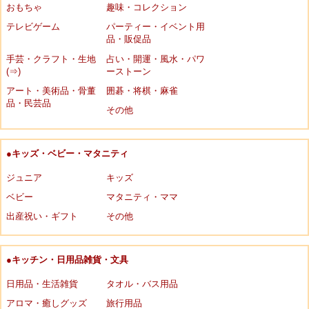
おもちゃ
趣味・コレクション
テレビゲーム
パーティー・イベント用
品・販促品
手芸・クラフト・生地
占い・開運・風水・パワ
(⇒)
ーストーン
アート・美術品・骨董
囲碁・将棋・麻雀
品・民芸品
その他
●キッズ・ベビー・マタニティ
ジュニア
キッズ
ベビー
マタニティ・ママ
出産祝い・ギフト
その他
●キッチン・日用品雑貨・文具
日用品・生活雑貨
タオル・バス用品
アロマ・癒しグッズ
旅行用品