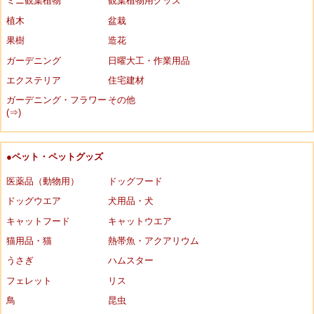
ミニ観葉植物
観葉植物用グッズ
植木
盆栽
果樹
造花
ガーデニング
日曜大工・作業用品
エクステリア
住宅建材
ガーデニング・フラワー
その他
(⇒)
●ペット・ペットグッズ
医薬品（動物用）
ドッグフード
ドッグウエア
犬用品・犬
キャットフード
キャットウエア
猫用品・猫
熱帯魚・アクアリウム
うさぎ
ハムスター
フェレット
リス
鳥
昆虫