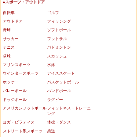
●スポーツ・アウトドア
自転車
ゴルフ
アウトドア
フィッシング
野球
ソフトボール
サッカー
フットサル
テニス
バドミントン
卓球
スカッシュ
マリンスポーツ
水泳
ウインタースポーツ
アイススケート
ホッケー
バスケットボール
バレーボール
ハンドボール
ドッジボール
ラグビー
アメリカンフットボール
フィットネス・トレーニ
ング
ヨガ・ピラティス
体操・ダンス
ストリート系スポーツ
柔道