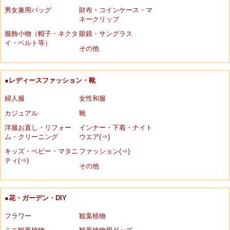
男女兼用バッグ
財布・コインケース・マ
ネークリップ
服飾小物（帽子・ネクタ
眼鏡・サングラス
イ・ベルト等）
その他
●レディースファッション・靴
婦人服
女性和服
カジュアル
靴
洋服お直し・リフォー
インナー・下着・ナイト
ム・クリーニング
ウエア(⇒)
キッズ・ベビー・マタニ
ファッション(⇒)
ティ(⇒)
その他
●花・ガーデン・DIY
フラワー
観葉植物