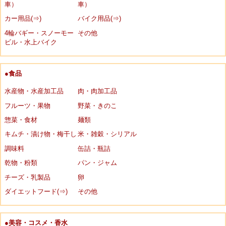
車）
車）
カー用品(⇒)
バイク用品(⇒)
4輪バギー・スノーモー
その他
ビル・水上バイク
●食品
水産物・水産加工品
肉・肉加工品
フルーツ・果物
野菜・きのこ
惣菜・食材
麺類
キムチ・漬け物・梅干し
米・雑穀・シリアル
調味料
缶詰・瓶詰
乾物・粉類
パン・ジャム
チーズ・乳製品
卵
ダイエットフード(⇒)
その他
●美容・コスメ・香水