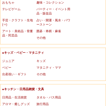
おもちゃ
趣味・コレクション
テレビゲーム
パーティー・イベント用
品・販促品
手芸・クラフト・生地
占い・開運・風水・パワ
(⇒)
ーストーン
アート・美術品・骨董
囲碁・将棋・麻雀
品・民芸品
その他
●キッズ・ベビー・マタニティ
ジュニア
キッズ
ベビー
マタニティ・ママ
出産祝い・ギフト
その他
●キッチン・日用品雑貨・文具
日用品・生活雑貨
タオル・バス用品
アロマ・癒しグッズ
旅行用品