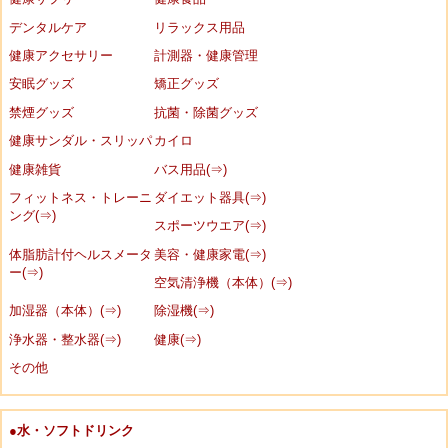
デンタルケア
リラックス用品
健康アクセサリー
計測器・健康管理
安眠グッズ
矯正グッズ
禁煙グッズ
抗菌・除菌グッズ
健康サンダル・スリッパ
カイロ
健康雑貨
バス用品(⇒)
フィットネス・トレーニ
ダイエット器具(⇒)
ング(⇒)
スポーツウエア(⇒)
体脂肪計付ヘルスメータ
美容・健康家電(⇒)
ー(⇒)
空気清浄機（本体）(⇒)
加湿器（本体）(⇒)
除湿機(⇒)
浄水器・整水器(⇒)
健康(⇒)
その他
●水・ソフトドリンク