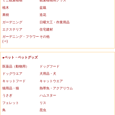
ミニ観葉植物
観葉植物用グッズ
植木
盆栽
果樹
造花
ガーデニング
日曜大工・作業用品
エクステリア
住宅建材
ガーデニング・フラワー
その他
(⇒)
●ペット・ペットグッズ
医薬品（動物用）
ドッグフード
ドッグウエア
犬用品・犬
キャットフード
キャットウエア
猫用品・猫
熱帯魚・アクアリウム
うさぎ
ハムスター
フェレット
リス
鳥
昆虫