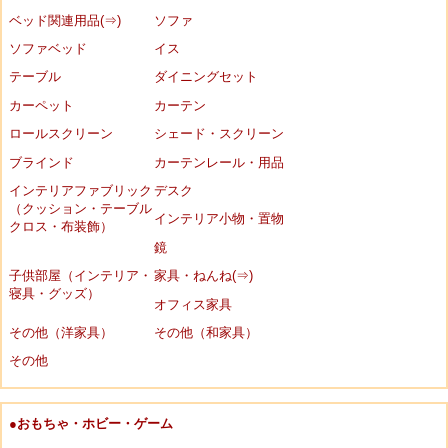
ベッド関連用品(⇒)
ソファ
ソファベッド
イス
テーブル
ダイニングセット
カーペット
カーテン
ロールスクリーン
シェード・スクリーン
ブラインド
カーテンレール・用品
インテリアファブリック
デスク
（クッション・テーブル
インテリア小物・置物
クロス・布装飾）
鏡
子供部屋（インテリア・
家具・ねんね(⇒)
寝具・グッズ）
オフィス家具
その他（洋家具）
その他（和家具）
その他
●おもちゃ・ホビー・ゲーム