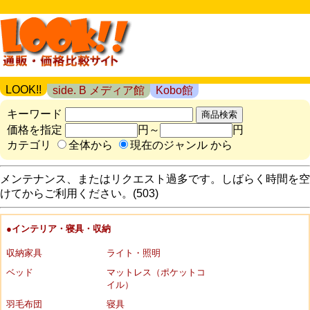
LOOK!!
side. B メディア館
Kobo館
キーワード
価格を指定
円～
円
カテゴリ
全体から
現在のジャンル から
メンテナンス、またはリクエスト過多です。しばらく時間を空
けてからご利用ください。(503)
●インテリア・寝具・収納
収納家具
ライト・照明
ベッド
マットレス（ポケットコ
イル）
羽毛布団
寝具