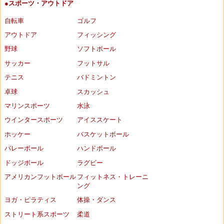
●スポーツ・アウトドア
自転車
ゴルフ
アウトドア
フィッシング
野球
ソフトボール
サッカー
フットサル
テニス
バドミントン
卓球
スカッシュ
マリンスポーツ
水泳
ウインタースポーツ
アイススケート
ホッケー
バスケットボール
バレーボール
ハンドボール
ドッジボール
ラグビー
アメリカンフットボール
フィットネス・トレーニ
ング
ヨガ・ピラティス
体操・ダンス
ストリート系スポーツ
柔道