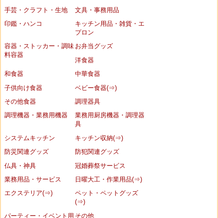
手芸・クラフト・生地
文具・事務用品
印鑑・ハンコ
キッチン用品・雑貨・エ
プロン
容器・ストッカー・調味
お弁当グッズ
料容器
洋食器
和食器
中華食器
子供向け食器
ベビー食器(⇒)
その他食器
調理器具
調理機器・業務用機器
業務用厨房機器・調理器
具
システムキッチン
キッチン収納(⇒)
防災関連グッズ
防犯関連グッズ
仏具・神具
冠婚葬祭サービス
業務用品・サービス
日曜大工・作業用品(⇒)
エクステリア(⇒)
ペット・ペットグッズ
(⇒)
パーティー・イベント用
その他