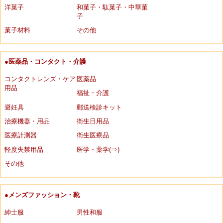
洋菓子
和菓子・駄菓子・中華菓
子
菓子材料
その他
●医薬品・コンタクト・介護
コンタクトレンズ・ケア
医薬品
用品
福祉・介護
避妊具
郵送検診キット
治療機器・用品
衛生日用品
医療計測器
衛生医療品
軽度失禁用品
医学・薬学(⇒)
その他
●メンズファッション・靴
紳士服
男性和服