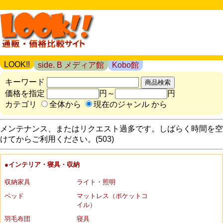
LOOK!!
side. B メディア館
Kobo館
キーワード
価格を指定
円～
円
カテゴリ
全体から
現在のジャンル から
メンテナンス、またはリクエスト過多です。しばらく時間を空
けてからご利用ください。(503)
●インテリア・寝具・収納
収納家具
ライト・照明
ベッド
マットレス（ポケットコ
イル）
羽毛布団
寝具