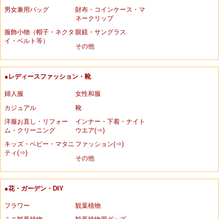
男女兼用バッグ
財布・コインケース・マ
ネークリップ
服飾小物（帽子・ネクタ
眼鏡・サングラス
イ・ベルト等）
その他
●レディースファッション・靴
婦人服
女性和服
カジュアル
靴
洋服お直し・リフォー
インナー・下着・ナイト
ム・クリーニング
ウエア(⇒)
キッズ・ベビー・マタニ
ファッション(⇒)
ティ(⇒)
その他
●花・ガーデン・DIY
フラワー
観葉植物