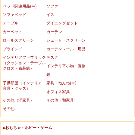
ベッド関連用品(⇒)
ソファ
ソファベッド
イス
テーブル
ダイニングセット
カーペット
カーテン
ロールスクリーン
シェード・スクリーン
ブラインド
カーテンレール・用品
インテリアファブリック
デスク
（クッション・テーブル
インテリア小物・置物
クロス・布装飾）
鏡
子供部屋（インテリア・
家具・ねんね(⇒)
寝具・グッズ）
オフィス家具
その他（洋家具）
その他（和家具）
その他
●おもちゃ・ホビー・ゲーム