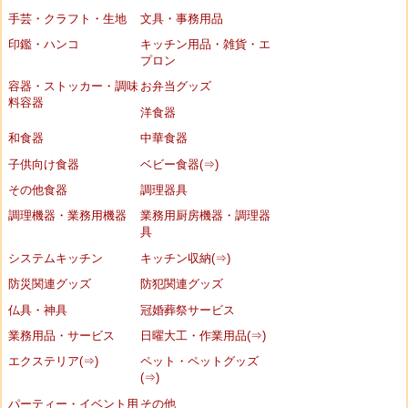
手芸・クラフト・生地
文具・事務用品
印鑑・ハンコ
キッチン用品・雑貨・エ
プロン
容器・ストッカー・調味
お弁当グッズ
料容器
洋食器
和食器
中華食器
子供向け食器
ベビー食器(⇒)
その他食器
調理器具
調理機器・業務用機器
業務用厨房機器・調理器
具
システムキッチン
キッチン収納(⇒)
防災関連グッズ
防犯関連グッズ
仏具・神具
冠婚葬祭サービス
業務用品・サービス
日曜大工・作業用品(⇒)
エクステリア(⇒)
ペット・ペットグッズ
(⇒)
パーティー・イベント用
その他