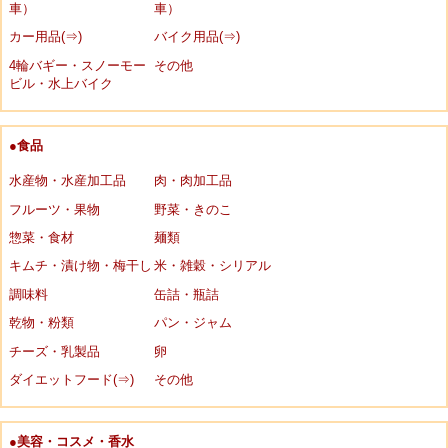
車）
車）
カー用品(⇒)
バイク用品(⇒)
4輪バギー・スノーモー
その他
ビル・水上バイク
●食品
水産物・水産加工品
肉・肉加工品
フルーツ・果物
野菜・きのこ
惣菜・食材
麺類
キムチ・漬け物・梅干し
米・雑穀・シリアル
調味料
缶詰・瓶詰
乾物・粉類
パン・ジャム
チーズ・乳製品
卵
ダイエットフード(⇒)
その他
●美容・コスメ・香水