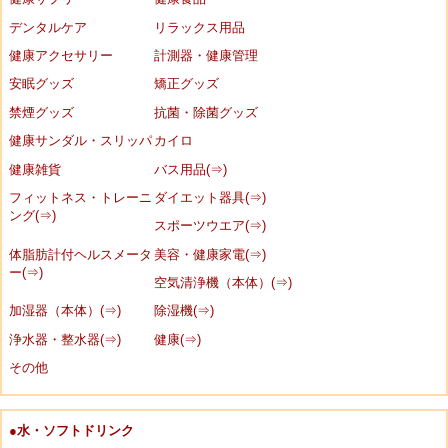
デンタルケア
リラックス用品
健康アクセサリー
計測器・健康管理
安眠グッズ
矯正グッズ
禁煙グッズ
抗菌・除菌グッズ
健康サンダル・スリッパ
カイロ
健康雑貨
バス用品(⇒)
フィットネス・トレーニ
ダイエット器具(⇒)
ング(⇒)
スポーツウエア(⇒)
体脂肪計付ヘルスメータ
美容・健康家電(⇒)
ー(⇒)
空気清浄機（本体）(⇒)
加湿器（本体）(⇒)
除湿機(⇒)
浄水器・整水器(⇒)
健康(⇒)
その他
●水・ソフトドリンク