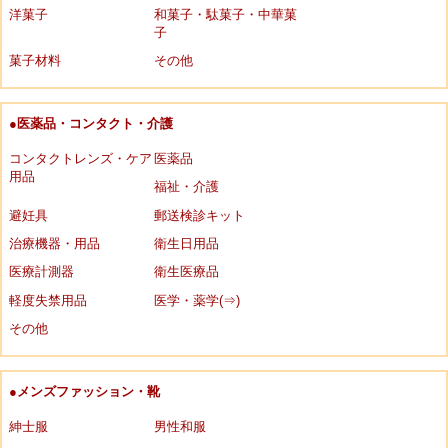
洋菓子
和菓子・駄菓子・中華菓
子
菓子材料
その他
●医薬品・コンタクト・介護
コンタクトレンズ・ケア
医薬品
用品
福祉・介護
避妊具
郵送検診キット
治療機器・用品
衛生日用品
医療計測器
衛生医療品
軽度失禁用品
医学・薬学(⇒)
その他
●メンズファッション・靴
紳士服
男性和服