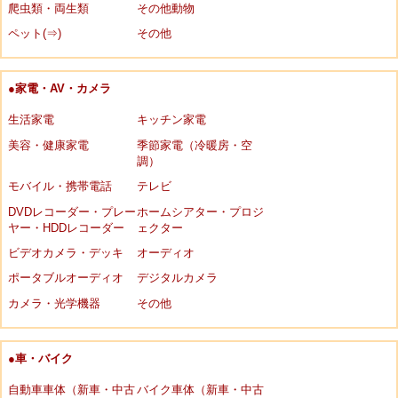
爬虫類・両生類
その他動物
ペット(⇒)
その他
●家電・AV・カメラ
生活家電
キッチン家電
美容・健康家電
季節家電（冷暖房・空
調）
モバイル・携帯電話
テレビ
DVDレコーダー・プレー
ホームシアター・プロジ
ヤー・HDDレコーダー
ェクター
ビデオカメラ・デッキ
オーディオ
ポータブルオーディオ
デジタルカメラ
カメラ・光学機器
その他
●車・バイク
自動車車体（新車・中古
バイク車体（新車・中古