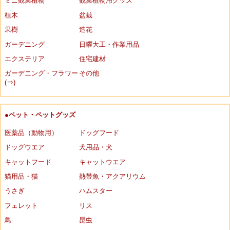
ミニ観葉植物
観葉植物用グッズ
植木
盆栽
果樹
造花
ガーデニング
日曜大工・作業用品
エクステリア
住宅建材
ガーデニング・フラワー
その他
(⇒)
●ペット・ペットグッズ
医薬品（動物用）
ドッグフード
ドッグウエア
犬用品・犬
キャットフード
キャットウエア
猫用品・猫
熱帯魚・アクアリウム
うさぎ
ハムスター
フェレット
リス
鳥
昆虫