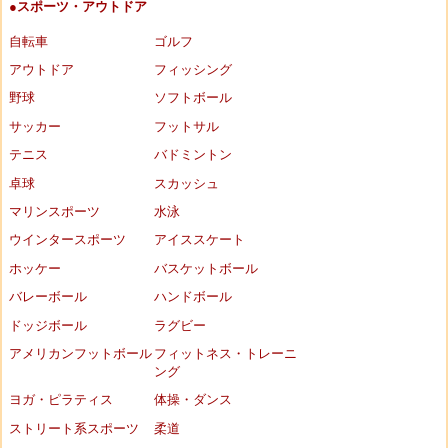
●スポーツ・アウトドア
自転車
ゴルフ
アウトドア
フィッシング
野球
ソフトボール
サッカー
フットサル
テニス
バドミントン
卓球
スカッシュ
マリンスポーツ
水泳
ウインタースポーツ
アイススケート
ホッケー
バスケットボール
バレーボール
ハンドボール
ドッジボール
ラグビー
アメリカンフットボール
フィットネス・トレーニ
ング
ヨガ・ピラティス
体操・ダンス
ストリート系スポーツ
柔道