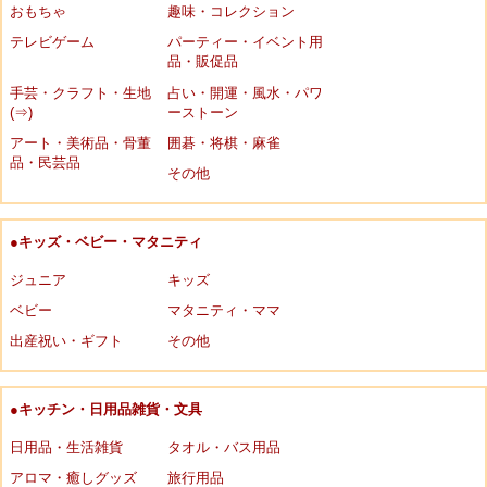
おもちゃ
趣味・コレクション
テレビゲーム
パーティー・イベント用
品・販促品
手芸・クラフト・生地
占い・開運・風水・パワ
(⇒)
ーストーン
アート・美術品・骨董
囲碁・将棋・麻雀
品・民芸品
その他
●キッズ・ベビー・マタニティ
ジュニア
キッズ
ベビー
マタニティ・ママ
出産祝い・ギフト
その他
●キッチン・日用品雑貨・文具
日用品・生活雑貨
タオル・バス用品
アロマ・癒しグッズ
旅行用品