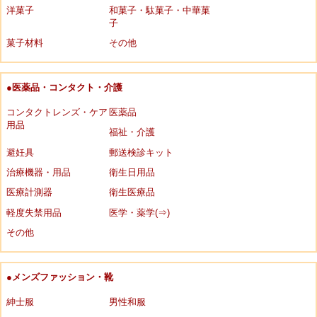
洋菓子
和菓子・駄菓子・中華菓
子
菓子材料
その他
●医薬品・コンタクト・介護
コンタクトレンズ・ケア
医薬品
用品
福祉・介護
避妊具
郵送検診キット
治療機器・用品
衛生日用品
医療計測器
衛生医療品
軽度失禁用品
医学・薬学(⇒)
その他
●メンズファッション・靴
紳士服
男性和服