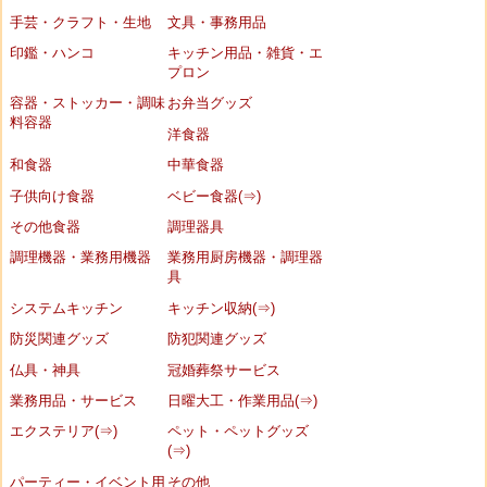
手芸・クラフト・生地
文具・事務用品
印鑑・ハンコ
キッチン用品・雑貨・エ
プロン
容器・ストッカー・調味
お弁当グッズ
料容器
洋食器
和食器
中華食器
子供向け食器
ベビー食器(⇒)
その他食器
調理器具
調理機器・業務用機器
業務用厨房機器・調理器
具
システムキッチン
キッチン収納(⇒)
防災関連グッズ
防犯関連グッズ
仏具・神具
冠婚葬祭サービス
業務用品・サービス
日曜大工・作業用品(⇒)
エクステリア(⇒)
ペット・ペットグッズ
(⇒)
パーティー・イベント用
その他