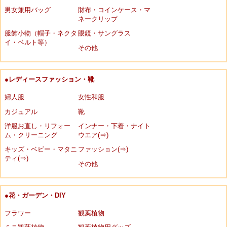
男女兼用バッグ
財布・コインケース・マ
ネークリップ
服飾小物（帽子・ネクタ
眼鏡・サングラス
イ・ベルト等）
その他
●レディースファッション・靴
婦人服
女性和服
カジュアル
靴
洋服お直し・リフォー
インナー・下着・ナイト
ム・クリーニング
ウエア(⇒)
キッズ・ベビー・マタニ
ファッション(⇒)
ティ(⇒)
その他
●花・ガーデン・DIY
フラワー
観葉植物