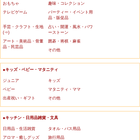
おもちゃ
趣味・コレクション
テレビゲーム
パーティー・イベント用
品・販促品
手芸・クラフト・生地
占い・開運・風水・パワ
(⇒)
ーストーン
アート・美術品・骨董
囲碁・将棋・麻雀
品・民芸品
その他
●キッズ・ベビー・マタニティ
ジュニア
キッズ
ベビー
マタニティ・ママ
出産祝い・ギフト
その他
●キッチン・日用品雑貨・文具
日用品・生活雑貨
タオル・バス用品
アロマ・癒しグッズ
旅行用品