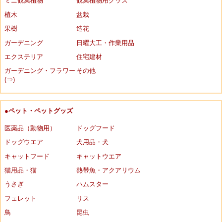
ミニ観葉植物
観葉植物用グッズ
植木
盆栽
果樹
造花
ガーデニング
日曜大工・作業用品
エクステリア
住宅建材
ガーデニング・フラワー
その他
(⇒)
●ペット・ペットグッズ
医薬品（動物用）
ドッグフード
ドッグウエア
犬用品・犬
キャットフード
キャットウエア
猫用品・猫
熱帯魚・アクアリウム
うさぎ
ハムスター
フェレット
リス
鳥
昆虫