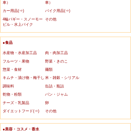
車）
車）
カー用品(⇒)
バイク用品(⇒)
4輪バギー・スノーモー
その他
ビル・水上バイク
●食品
水産物・水産加工品
肉・肉加工品
フルーツ・果物
野菜・きのこ
惣菜・食材
麺類
キムチ・漬け物・梅干し
米・雑穀・シリアル
調味料
缶詰・瓶詰
乾物・粉類
パン・ジャム
チーズ・乳製品
卵
ダイエットフード(⇒)
その他
●美容・コスメ・香水