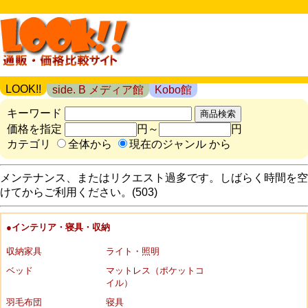
LOOK!!
side. B メディア館
Kobo館
キーワード
価格を指定
円～
円
カテゴリ
全体から
現在のジャンル から
メンテナンス、またはリクエスト過多です。しばらく時間を空
けてからご利用ください。(503)
●インテリア・寝具・収納
収納家具
ライト・照明
ベッド
マットレス（ポケットコ
イル）
羽毛布団
寝具