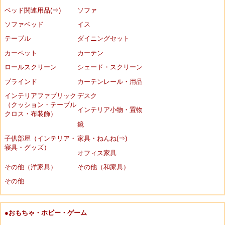
ベッド関連用品(⇒)
ソファ
ソファベッド
イス
テーブル
ダイニングセット
カーペット
カーテン
ロールスクリーン
シェード・スクリーン
ブラインド
カーテンレール・用品
インテリアファブリック
デスク
（クッション・テーブル
インテリア小物・置物
クロス・布装飾）
鏡
子供部屋（インテリア・
家具・ねんね(⇒)
寝具・グッズ）
オフィス家具
その他（洋家具）
その他（和家具）
その他
●おもちゃ・ホビー・ゲーム