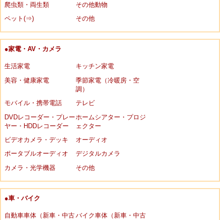
爬虫類・両生類
その他動物
ペット(⇒)
その他
●家電・AV・カメラ
生活家電
キッチン家電
美容・健康家電
季節家電（冷暖房・空
調）
モバイル・携帯電話
テレビ
DVDレコーダー・プレー
ホームシアター・プロジ
ヤー・HDDレコーダー
ェクター
ビデオカメラ・デッキ
オーディオ
ポータブルオーディオ
デジタルカメラ
カメラ・光学機器
その他
●車・バイク
自動車車体（新車・中古
バイク車体（新車・中古