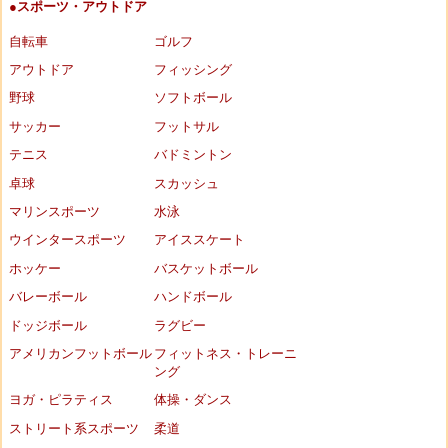
●スポーツ・アウトドア
自転車
ゴルフ
アウトドア
フィッシング
野球
ソフトボール
サッカー
フットサル
テニス
バドミントン
卓球
スカッシュ
マリンスポーツ
水泳
ウインタースポーツ
アイススケート
ホッケー
バスケットボール
バレーボール
ハンドボール
ドッジボール
ラグビー
アメリカンフットボール
フィットネス・トレーニ
ング
ヨガ・ピラティス
体操・ダンス
ストリート系スポーツ
柔道