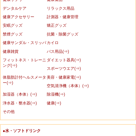
デンタルケア
リラックス用品
健康アクセサリー
計測器・健康管理
安眠グッズ
矯正グッズ
禁煙グッズ
抗菌・除菌グッズ
健康サンダル・スリッパ
カイロ
健康雑貨
バス用品(⇒)
フィットネス・トレーニ
ダイエット器具(⇒)
ング(⇒)
スポーツウエア(⇒)
体脂肪計付ヘルスメータ
美容・健康家電(⇒)
ー(⇒)
空気清浄機（本体）(⇒)
加湿器（本体）(⇒)
除湿機(⇒)
浄水器・整水器(⇒)
健康(⇒)
その他
●水・ソフトドリンク