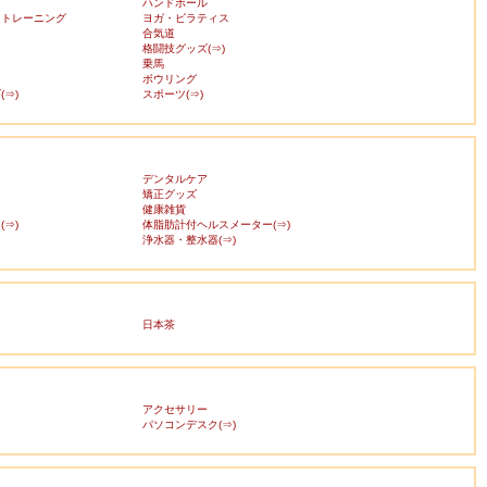
ハンドボール
・トレーニング
ヨガ・ピラティス
合気道
格闘技グッズ(⇒)
乗馬
ボウリング
⇒)
スポーツ(⇒)
デンタルケア
矯正グッズ
健康雑貨
⇒)
体脂肪計付ヘルスメーター(⇒)
浄水器・整水器(⇒)
日本茶
アクセサリー
ス
パソコンデスク(⇒)