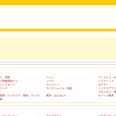
ト・照明
ベッド
マットレス（
ド関連用品(⇒)
ソファ
ソファベッド
ニングセット
カーペット
カーテン
インド
カーテンレール・用品
インテリアフ
ブルクロス・
部屋（インテリア・寝具・グッズ）
家具・ねんね(⇒)
オフィス家具
他
・コレクション
テレビゲーム
パーティー・