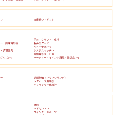
ママ
出産祝い・ギフト
手芸・クラフト・生地
カー・調味料容器
お弁当グッズ
ベビー食器(⇒)
器・調理器具
システムキッチン
冠婚葬祭サービス
グッズ(⇒)
パーティー・イベント用品・販促品(⇒)
リー
結婚指輪（マリッジリング）
レディース腕時計
キャラクター腕時計
野球
バドミントン
ウインタースポーツ