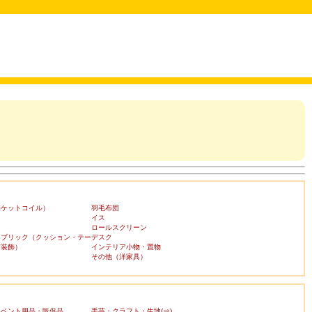
ポケットコイル）
羽毛布団
イス
ロールスクリーン
ァブリック（クッション・テー
デスク
布装飾）
インテリア小物・置物
その他（洋家具）
イベント用品・販促品
手芸・クラフト・生地(⇒)