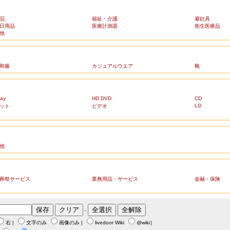
品
福祉・介護
避妊具
日用品
医療計測器
衛生医療品
他
和服
カジュアルウエア
靴
ray
HD DVD
CD
LD
ット
ビデオ
他
葬祭サービス
業務用品・サービス
金融・保険
-
右
|
文字のみ
画像のみ
|
livedoor Wiki
@wiki
］