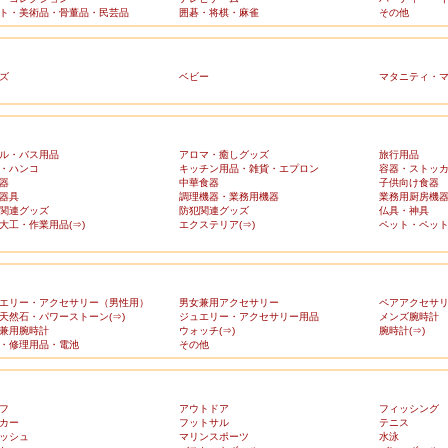
ト・美術品・骨董品・民芸品
囲碁・将棋・麻雀
その他
ズ
ベビー
マタニティ・
ル・バス用品
アロマ・癒しグッズ
旅行用品
・ハンコ
キッチン用品・雑貨・エプロン
容器・ストッ
器
中華食器
子供向け食器
器具
調理機器・業務用機器
業務用厨房機
関連グッズ
防犯関連グッズ
仏具・神具
大工・作業用品(⇒)
エクステリア(⇒)
ペット・ペット
エリー・アクセサリー（男性用）
男女兼用アクセサリー
ペアアクセサ
天然石・パワーストーン(⇒)
ジュエリー・アクセサリー用品
メンズ腕時計
兼用腕時計
ウォッチ(⇒)
腕時計(⇒)
・修理用品・電池
その他
フ
アウトドア
フィッシング
カー
フットサル
テニス
ッシュ
マリンスポーツ
水泳