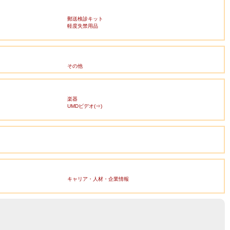
郵送検診キット
軽度失禁用品
その他
楽器
UMDビデオ(⇒)
キャリア・人材・企業情報