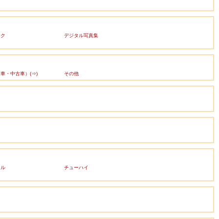
ック
デジタル写真集
車・中古車）(⇒)
その他
ール
チューハイ