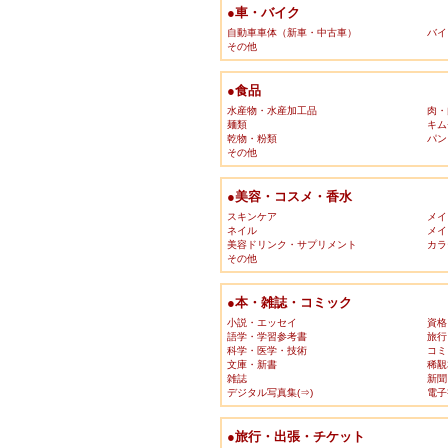
●車・バイク
自動車車体（新車・中古車）
バイ
その他
●食品
水産物・水産加工品
肉・
麺類
キム
乾物・粉類
パン
その他
●美容・コスメ・香水
スキンケア
メイ
ネイル
メイ
美容ドリンク・サプリメント
カラ
その他
●本・雑誌・コミック
小説・エッセイ
資格
語学・学習参考書
旅行
科学・医学・技術
コミ
文庫・新書
稀覯
雑誌
新聞
デジタル写真集(⇒)
電子
●旅行・出張・チケット