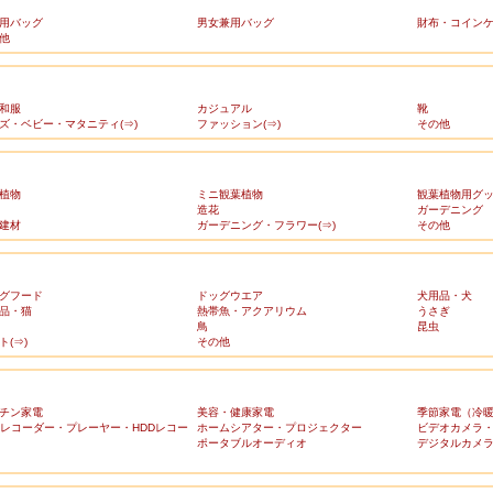
用バッグ
男女兼用バッグ
財布・コイン
他
和服
カジュアル
靴
ズ・ベビー・マタニティ(⇒)
ファッション(⇒)
その他
植物
ミニ観葉植物
観葉植物用グ
造花
ガーデニング
建材
ガーデニング・フラワー(⇒)
その他
グフード
ドッグウエア
犬用品・犬
品・猫
熱帯魚・アクアリウム
うさぎ
鳥
昆虫
ト(⇒)
その他
チン家電
美容・健康家電
季節家電（冷
Dレコーダー・プレーヤー・HDDレコー
ホームシアター・プロジェクター
ビデオカメラ
ポータブルオーディオ
デジタルカメ