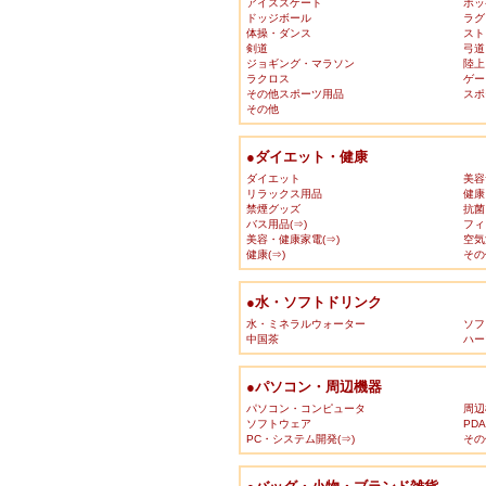
アイススケート
ホッ
ドッジボール
ラグ
体操・ダンス
スト
剣道
弓道
ジョギング・マラソン
陸上
ラクロス
ゲー
その他スポーツ用品
スポ
その他
●ダイエット・健康
ダイエット
美容
リラックス用品
健康
禁煙グッズ
抗菌
バス用品(⇒)
フィ
美容・健康家電(⇒)
空気
健康(⇒)
その
●水・ソフトドリンク
水・ミネラルウォーター
ソフ
中国茶
ハー
●パソコン・周辺機器
パソコン・コンピュータ
周辺
ソフトウェア
PD
PC・システム開発(⇒)
その