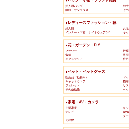
●バッグ・小物・ブランド雑貨
婦人用バッグ
紳士
眼鏡・サングラス
その
●レディースファッション・靴
婦人服
女性
インナー・下着・ナイトウエア(⇒)
キッ
●花・ガーデン・DIY
フラワー
観葉
盆栽
果樹
エクステリア
住宅
●ペット・ペットグッズ
医薬品（動物用）
ドッ
キャットウエア
猫用
フェレット
リス
その他動物
ペッ
●家電・AV・カメラ
生活家電
キッ
テレビ
DV
ダー
その他