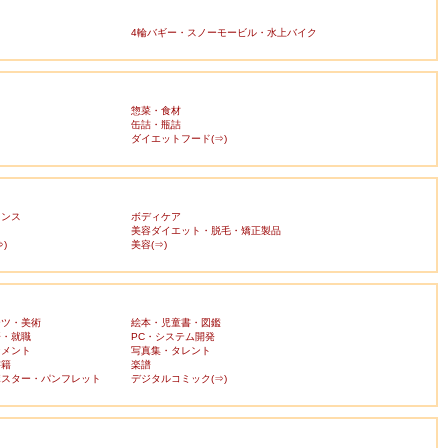
4輪バギー・スノーモービル・水上バイク
惣菜・食材
缶詰・瓶詰
ダイエットフード(⇒)
ランス
ボディケア
美容ダイエット・脱毛・矯正製品
)
美容(⇒)
ーツ・美術
絵本・児童書・図鑑
済・就職
PC・システム開発
ンメント
写真集・タレント
書籍
楽譜
ポスター・パンフレット
デジタルコミック(⇒)