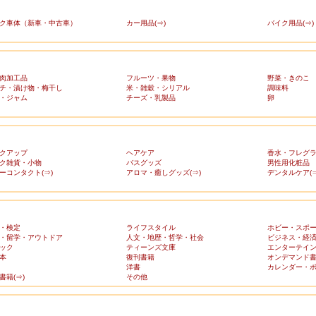
ク車体（新車・中古車）
カー用品(⇒)
バイク用品(⇒)
肉加工品
フルーツ・果物
野菜・きのこ
チ・漬け物・梅干し
米・雑穀・シリアル
調味料
・ジャム
チーズ・乳製品
卵
クアップ
ヘアケア
香水・フレグ
ク雑貨・小物
バスグッズ
男性用化粧品
ーコンタクト(⇒)
アロマ・癒しグッズ(⇒)
デンタルケア(⇒
・検定
ライフスタイル
ホビー・スポ
・留学・アウトドア
人文・地歴・哲学・社会
ビジネス・経
ック
ティーンズ文庫
エンターテイ
本
復刊書籍
オンデマンド
洋書
カレンダー・
書籍(⇒)
その他