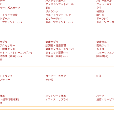
ケー
バスケットボール
バレーボール
ビー
アメリカンフットボール
フィットネス
リート系スポーツ
柔道
空手
ボクシング
格闘技
・トラック競技
ウエイトリフティング
綱引き
トボール
ビリヤード(⇒)
ダーツ(⇒)
ーツ用インナー(⇒)
スポーツ用インナー(⇒)
スポーツグッズ(
サプリ
健康サプリ
健康食品
アクセサリー
計測器・健康管理
安眠グッズ
・除菌グッズ
健康サンダル・スリッパ
カイロ
ットネス・トレーニング(⇒)
ダイエット器具(⇒)
スポーツウエア(
清浄機（本体）(⇒)
加湿器（本体）(⇒)
除湿機(⇒)
他
トドリンク
コーヒー・ココア
紅茶
ブティー
その他
機器
ネットワーク機器
パーツ
A（携帯情報端末）
オフィス・サプライ
通信・サービ
他