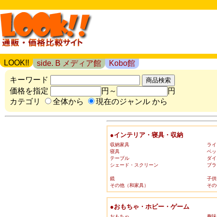
LOOK!!
side. B メディア館
Kobo館
キーワード
価格を指定
円～
円
カテゴリ
全体から
現在のジャンル から
●インテリア・寝具・収納
収納家具
ライ
寝具
ベッ
テーブル
ダイ
シェード・スクリーン
ブラ
鏡
子供
その他（和家具）
その
●おもちゃ・ホビー・ゲーム
おもちゃ
趣味