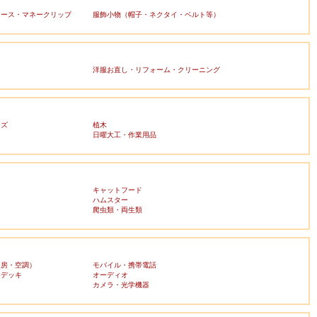
ケース・マネークリップ
服飾小物（帽子・ネクタイ・ベルト等）
洋服お直し・リフォーム・クリーニング
ッズ
植木
日曜大工・作業用品
キャットフード
ハムスター
爬虫類・両生類
暖房・空調）
モバイル・携帯電話
・デッキ
オーディオ
ラ
カメラ・光学機器