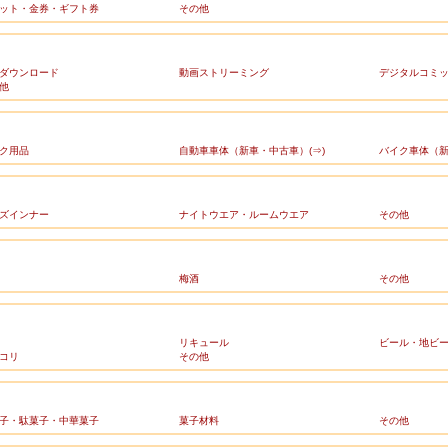
ット・金券・ギフト券
その他
ダウンロード
動画ストリーミング
デジタルコミ
他
ク用品
自動車車体（新車・中古車）(⇒)
バイク車体（新
ズインナー
ナイトウエア・ルームウエア
その他
梅酒
その他
リキュール
ビール・地ビ
コリ
その他
子・駄菓子・中華菓子
菓子材料
その他