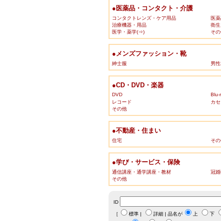
●医薬品・コンタクト・介護
コンタクトレンズ・ケア用品
医薬
治療機器・用品
衛生
医学・薬学(⇒)
その
●メンズファッション・靴
紳士服
男性
●CD・DVD・楽器
DVD
Blu-
レコード
カセ
その他
●不動産・住まい
住宅
その
●学び・サービス・保険
通信講座・通学講座・教材
冠婚
その他
ID
［
標準
|
詳細
| 品名が
上
下