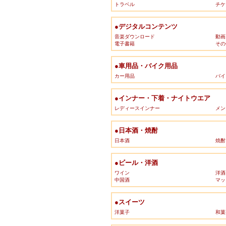
トラベル
チケ
●デジタルコンテンツ
音楽ダウンロード
動画
電子書籍
その
●車用品・バイク用品
カー用品
バイ
●インナー・下着・ナイトウエア
レディースインナー
メン
●日本酒・焼酎
日本酒
焼酎
●ビール・洋酒
ワイン
洋酒
中国酒
マッ
●スイーツ
洋菓子
和菓