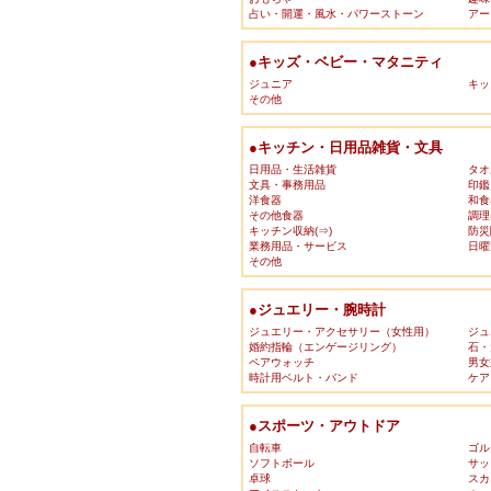
占い・開運・風水・パワーストーン
アー
●キッズ・ベビー・マタニティ
ジュニア
キッ
その他
●キッチン・日用品雑貨・文具
日用品・生活雑貨
タオ
文具・事務用品
印鑑
洋食器
和食
その他食器
調理
キッチン収納(⇒)
防災
業務用品・サービス
日曜
その他
●ジュエリー・腕時計
ジュエリー・アクセサリー（女性用）
ジュ
婚約指輪（エンゲージリング）
石・
ペアウォッチ
男女
時計用ベルト・バンド
ケア
●スポーツ・アウトドア
自転車
ゴル
ソフトボール
サッ
卓球
スカ